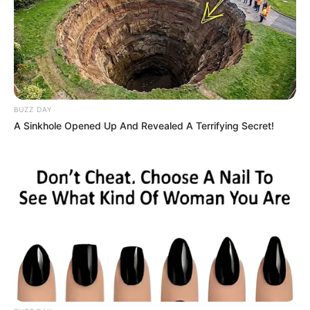
BUZZ DAY
A Sinkhole Opened Up And Revealed A Terrifying Secret!
Em primeiríssimo lugar, disparando na liderança,
está a carteira com caixa de leite, uma
criação que se inspirou na utilização de caixa de
leite para a confecção de peças artesanais. Nem
dá para acreditar! Indiscutivelmente, elas são
uma ótima demonstração de como a reciclagem
pode sim resultar em trabalhos espetaculares e
que agradem ao público. Além disso, você não