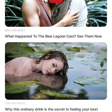
BRAINBERRIES
What Happened To The Blue Lagoon Cast? See Them Now
Reciclagem é um tema que está cada vez mais
presente entre os artesãos. Além de ajudar o
meio ambiente, essa técnica permite a
reutilização de diversos itens que seriam jogados
fora e que teriam um destino muito cruel para a
CTA FAVORITE
natureza. Ao reciclar, você não só preserva as
Why this ordinary drink is the secret to feeling your best