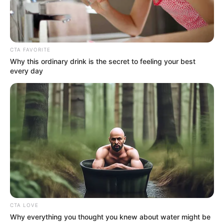
CTA FAVORITE
Why this ordinary drink is the secret to feeling your best
every day
Em 10º lugar, está este vaso de flor feito com
colheres de plástico, que são muito utilizadas em
festas infantis. Com o toque artesanal certo,
este item pode se tornar um belo artigo de
decoração para a sua casa e incrementar ainda
CTA LOVE
mais o seu jardim.
Why everything you thought you knew about water might be