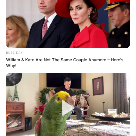
BUZZ DAY
William & Kate Are Not The Same Couple Anymore – Here's
Why!