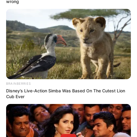
wrong
CLIQUE AQUI PARA VER O PASSO A PASSO DO VASO
DE FLOR RECICLADO.
9º – Fruteira incomum feita com disco
de vinil
BRAINBERRIES
Disney’s Live-Action Simba Was Based On The Cutest Lion
Cub Ever