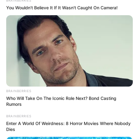
BRAINBERRIES
3º – Como reciclar garrafas PET – ótimas ideias
You Wouldn't Believe It If It Wasn't Caught On Camera!
2º – Hortinha caseira usando garrafas pet –
reciclagem e criatividade
1º – Carteira com caixa de leite – passo a passo
Oportunidade
10º – Vaso de flor reciclado feito com
colheres de plástico
BRAINBERRIES
Who Will Take On The Iconic Role Next? Bond Casting
Rumors
BRAINBERRIES
Enter A World Of Weirdness: 8 Horror Movies Where Nobody
Dies