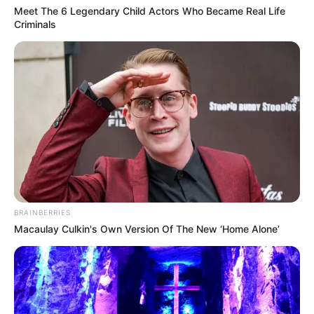
Meet The 6 Legendary Child Actors Who Became Real Life
Criminals
Quando pensamos em reciclagem, não podemos
esquecer das crianças, que também se divertem
com as maravilhas resultantes da reutilização de
materiais. E é isso que fez com que as
BRAINBERRIES
tartaruguinhas de garrafa pet se destacassem
Macaulay Culkin's Own Version Of The New ‘Home Alone’
tanto e ficassem em 7º lugar. Elas são uma ótima
opção para brincar na água em dias quentes, e
têm espaço suficiente para armazenas pedrinhas,
moedinhas ou qualquer outro item que as torne