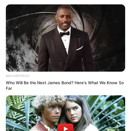
10 Artesanatos Reciclados
(Simples) que Você Pode Fazer em
Casa
BRAINBERRIES
Who Will Be the Next James Bond? Here's What We Know So
Far