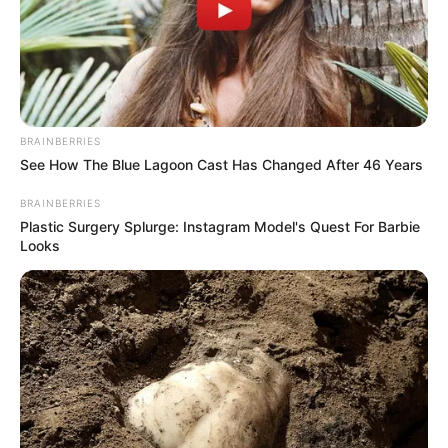
3º – Como reciclar garrafas PET –
ótimas ideias
BRAINBERRIES
See How The Blue Lagoon Cast Has Changed After 46 Years
BRAINBERRIES
Plastic Surgery Splurge: Instagram Model's Quest For Barbie
Looks