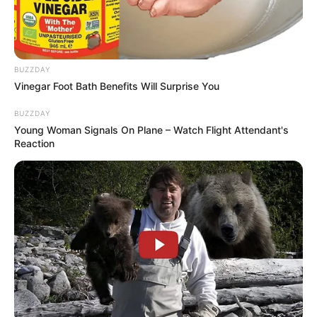
BUZZDAY
Vinegar Foot Bath Benefits Will Surprise You
BUZZDAY
Young Woman Signals On Plane – Watch Flight Attendant's
Reaction
E em 2º lugar, esbarrando na liderança do nosso
top 10, adivinhe qual material está com tudo?
Mais uma vez são as garrafas pet! E agora, com
uma utilização bastante diferente e inteligente,
que permite a criação de uma bela hortinha