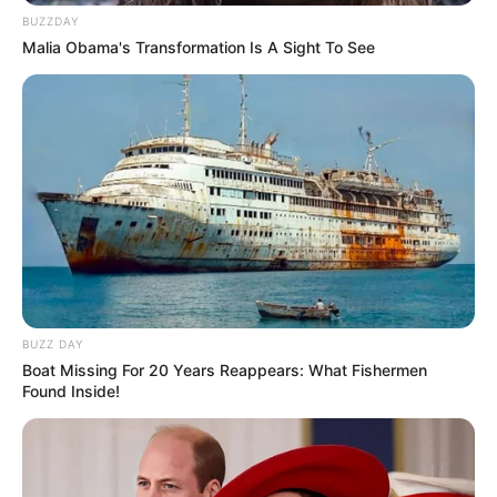
Confira agora o
CURSO DE RECICLAGEM –
BUZZDAY
Malia Obama's Transformation Is A Sight To See
CLICANDO AQUI
e não perca mais tempo!
Até a próxima!
BUZZ DAY
Boat Missing For 20 Years Reappears: What Fishermen
Found Inside!