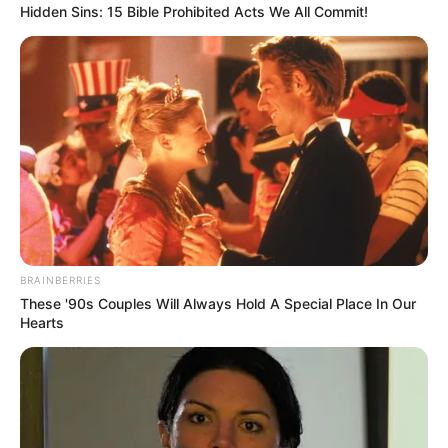
Hidden Sins: 15 Bible Prohibited Acts We All Commit!
Em 5º lugar estão essas lindas florzinhas de
garrafa pet, que proporcionam a execução de
uma ótima atividade escolar. Com a ajuda dos
professores, as crianças podem fazer lindos
arranjos e se divertir customizando as flores.
Mais uma vez, a garrafa pet demonstra a sua
BRAINBERRIES
versatilidade.
These '90s Couples Will Always Hold A Special Place In Our
Hearts
CLIQUE AQUI PARA VER O PASSO A PASSO DAS
FLORES DE GARRAFA PET.
4º Luminária de teto feita com
colheres de plástico e galão de água