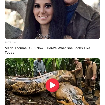
BUZZDAY
Marlo Thomas Is 86 Now - Here's What She Looks Like
guianoivaonline
Today