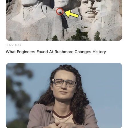
3. Biscuit
Esse é o tipo de
bolo fake
mais sofisticado,
elaborado e caro. Você pode utilizar vários tipos
de enfeites que valorizem a sofisticação desse
tipo de bolo, como próprios itens de biscuit.
BUZZ DAY
What Engineers Found At Rushmore Changes History
Assista ao vídeo a seguir para aprender a fazer
um bolo de biscuit para casamento.