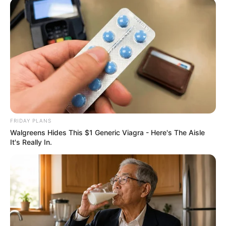
FRIDAY PLANS
guianoivaonline
Walgreens Hides This $1 Generic Viagra - Here's The Aisle
It's Really In.