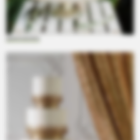
guianoivaonline
BUZZ DAY
Kate Thought No One Noticed, But It Was Caught On Tape