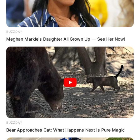
3. Festa de 15 anos
7 Vantagens de se fazer um bolo fake
BUZZDAY
O
bolo fake
possui inúmeras vantagens, que
Meghan Markle's Daughter All Grown Up — See Her Now!
influenciam desde o transporte até a
durabilidade do bolo. Veja só!
Pode ser feito com bastante antecedência;
Pode ser feito do tamanho, do modelo e do
formato que você quiser;
É mais leve do que os tradicionais, o que
facilita o transporte;
Suporta altas temperaturas;
Dura mais que um bolo comum;
BUZZDAY
Pode ser alugado;
Bear Approaches Cat: What Happens Next Is Pure Magic
Pode ser revendido.