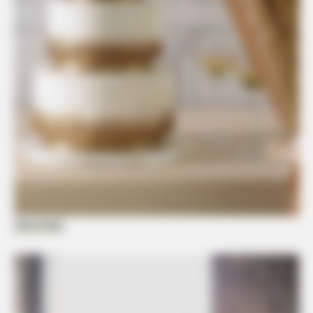
BUZZ DAY
Dolly Parton Has Been Dating Him All Along
HABERION
decorfacil
Remember Honey Boo Boo? Better To Sit Down Before You
See Her Now