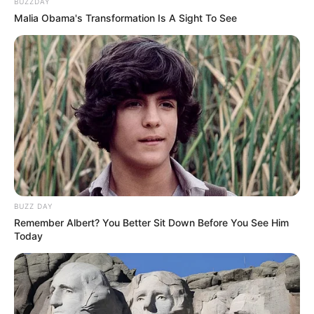
BUZZDAY
um lindo
bolo fake
! Aposte na estampa do
Malia Obama's Transformation Is A Sight To See
tecido, nos laços de fita, nas rendas e nas flores
de tecido.
Veja no tutorial abaixo como fazer um.
BUZZ DAY
Remember Albert? You Better Sit Down Before You See Him
Today
Passo a passo:
Angelinne Manualidades