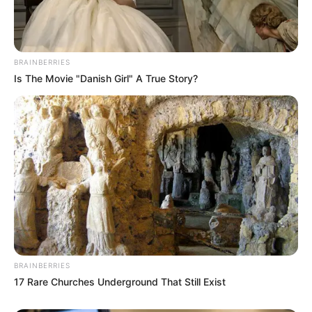
guianoivaonline
BRAINBERRIES
Is The Movie "Danish Girl" A True Story?
BRAINBERRIES
17 Rare Churches Underground That Still Exist