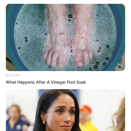
a fazer um
bolo fake
para a sua festa neste
artigo.
Veja também:
15 Temas de Festa Infantil para Fugir do Óbvio
4 Dicas Incríveis para Montar uma Mesa de Doces
para Festa Infantil
Índice
BUZZDAY
7 Vantagens de se fazer um bolo fake
What Happens After A Vinegar Foot Soak
Como fazer um bolo fake?
1. EVA
2. Tecido
3. Biscuit
64 Modelos de bolo fake para se inspirar
1. Bolo de Casamento
2. Festa infantil