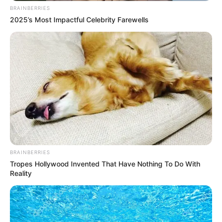
BRAINBERRIES
2025’s Most Impactful Celebrity Farewells
Passo a passo:
Leticia Artes
64 Modelos de bolo fake para se
inspirar
Agora que você já sabe como fazer os mais
variados tipos de
bolo fake
, se inspire com alguns
lindos modelos para deixar a sua festa ainda
mais incrível.
BRAINBERRIES
1. Bolo de Casamento
Tropes Hollywood Invented That Have Nothing To Do With
Reality
Veja opções de
bolo fake
para os mais variados
tipos de casamento, desde os mais rústicos até
os mais clássicos.