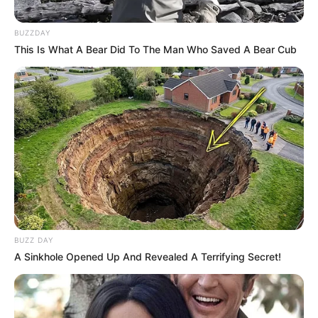
guianoivaonline
BUZZDAY
This Is What A Bear Did To The Man Who Saved A Bear Cub
BUZZ DAY
A Sinkhole Opened Up And Revealed A Terrifying Secret!