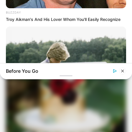
guianoivaonline
BUZZDAY
Troy Aikman's And His Lover Whom You'll Easily Recognize
Before You Go
BUZZ DAY
Diana’s Last Words: Firefighter Finally Reveals The Truth