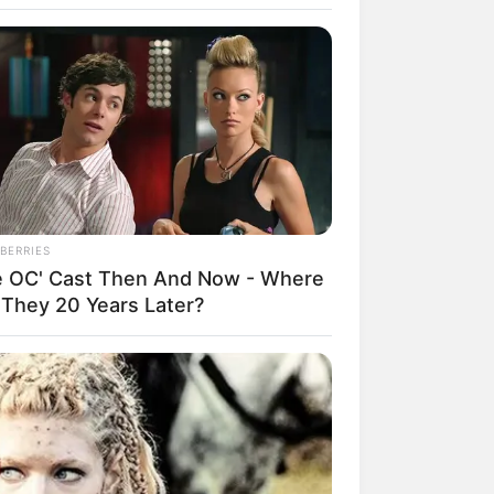
 com o passar dos
ula como forma
ça e de ensiná-
o!
BERRIES
e OC' Cast Then And Now - Where
 They 20 Years Later?
DAY