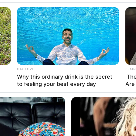
inicia o ano letivo. Afinal, as ideias podem se esgotar
tão, preparamos este post!
eias de
brincadeiras de Páscoa
para fazer em sala de a
iocínio, a coordenação motora e a socialização da crian
Believe Were Caught On
data tão especial. Portanto, continue nos acompanhand
CTA LOVE
BRAIN
Why this ordinary drink is the secret
'Th
to feeling your best every day
Are
coa na educação infantil: por que fazer?
Páscoa na educação infantil?
rtesanais
com números
elhos
s
ho
BUZZ DAY
BUZZ 
ho às cegas