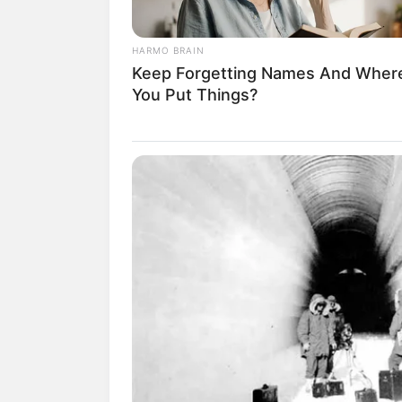
São todas atividades
motor das crianças. I
HARMO BRAIN
Keep Forgetting Names And Wher
You Put Things?