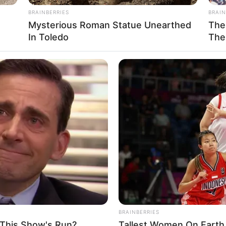
BRAINBERRIES
BRAIN
Mysterious Roman Statue Unearthed
The
In Toledo
The
BUZZ DAY
RADA
t
What Engineers Found At Rushmore
Nob
Changes History
Mis
BRAINBERRIES
 This Show's Run?
Tallest Women On Earth