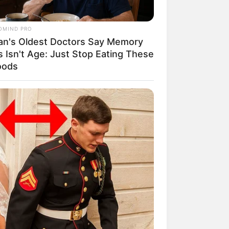
do criativo e
OMIND PRO
an's Oldest Doctors Say Memory
s Isn't Age: Just Stop Eating These
oods