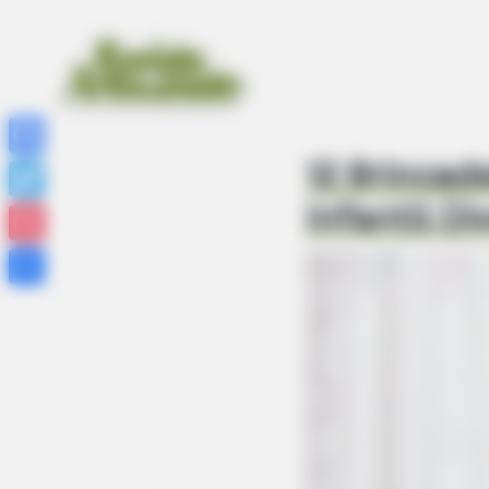
12 Brincad
Facebook
Infantil Di
Twitter
Pinterest
Share
FRIDAY PLANS
Pfizer's Billion-Dollar Nightmare: 
This 87¢ Aisle 7 Blue Pill