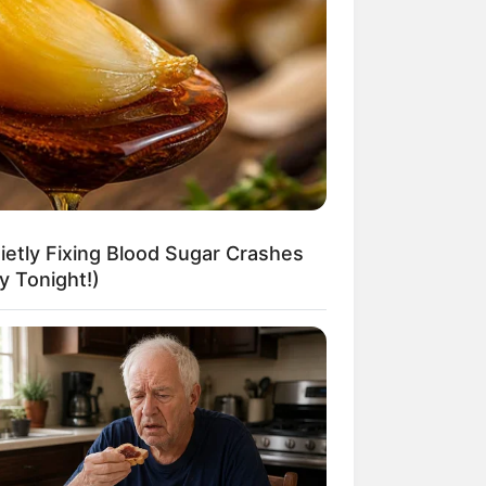
o e muito mais
a
na educação
vidas junto às
etly Fixing Blood Sugar Crashes
nder bons
 Tonight!)
 temos um vídeo
ches de coelhinho