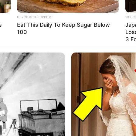
 simples de serem feitas e que podem desenvolver o la
ncrível, não é?
GLYCOGEN SUPPORT
NEUR
e
Eat This Daily To Keep Sugar Below
Jap
100
Los
3 F