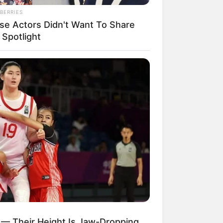
BERRIES
se Actors Didn't Want To Share
 Spotlight
R MEDIA
ody Caught This Wardrobe
take In 'Pretty Woman', Until Now
 — Their Height Is Jaw-Dropping