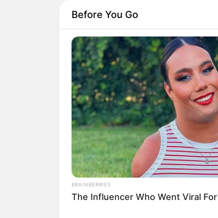
Before You Go
MEMORY HEALTH
The Popular Drink That's Silently
Destroying Your Brain Cells (Most
People Have It Daily)
Existem inúmeras
br
para desenvolver as 
BRAINBERRIES
The Influencer Who Went Viral Fo
E quem é educador, 