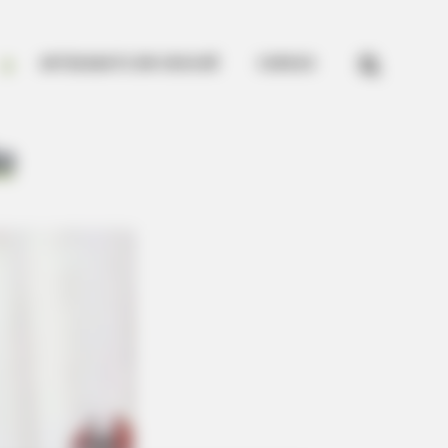


ARTESANATO EM CROCHÊ
CURSOS
o
ified 10 Medications Now Linked
ver 60