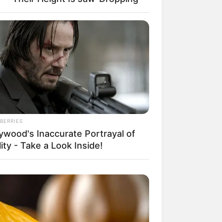
ente, passar
BERRIES
, elas
lywood's Inaccurate Portrayal of
ebração.
ity - Take a Look Inside!
ção infantil
em
al, motor e
veis com a idade