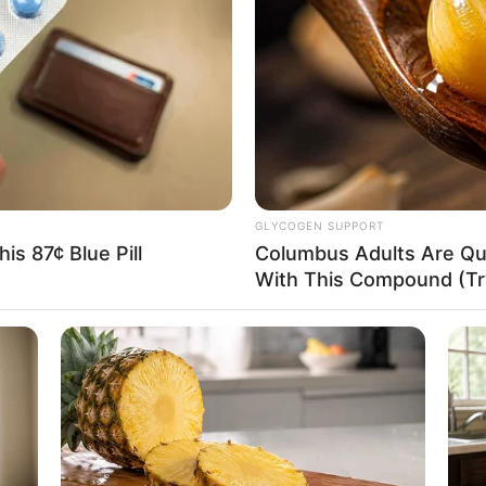
turma. Dessa forma, torna-se mais assertivo o process
é claro!
ar na Páscoa na educação infantil?
abe a importância de desenvolver
brincadeiras de Pásco
conferir algumas possibilidades que podem ser desenvol
GLYCOGEN SUPPORT
is 87¢ Blue Pill
Columbus Adults Are Qui
s que, além de simples de serem executadas, podem re
With This Compound (Try
 aula. Veja só!
artesanais
por um tutorial, retirado do
canal Jociane Lara
. Aqui
tes brincadeiras: enfeitar ovos de galinha, fazer fanto
ovos com batata.