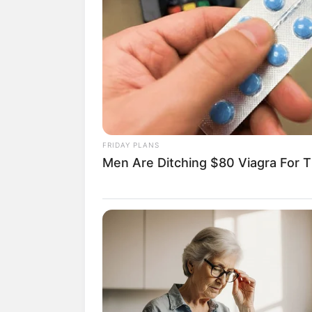
das crianças da sua 
divertido para elas, 
O que trabalh
Agora que você já s
infantil, é hora de 
crianças.
FRIDAY PLANS
Men Are Ditching $80 Viagra For Th
Listamos boas ideia
trabalhos em sala de
1. Brincadeiras 
Vamos logo começar 
que ensina 3 diferen
da Páscoa e pintar 