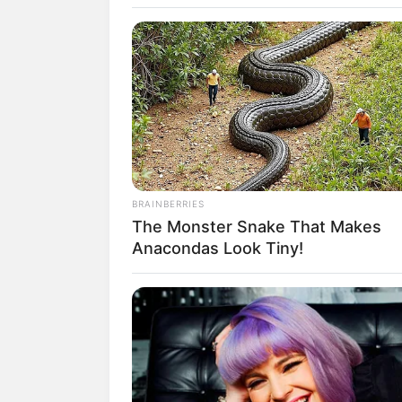
infantil
assim que se 
anos, não é mesmo?
Pensando nessa ques
Trouxemos várias id
INSTANTHUB
de desenvolver o rac
Melania Trump Moments We Can't 
la tudo sobre essa 
Camera
BRAINBERRIES
Índice
The Monster Snake That Makes
Anacondas Look Tiny!
Brincadeiras de Pás
O que trabalhar na 
1. Brincadeiras a
2. Brincadeira 
3. Corrida de co
4. Caça aos ovo
5. Salto do coel
STARS ARE MADE
6. Rabo do coel