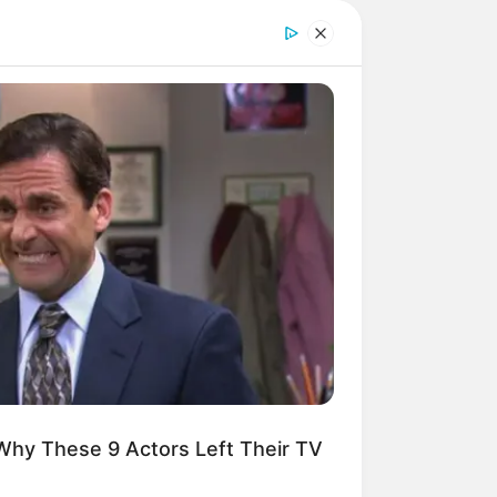
RION
ember Honey Boo Boo? Better To
 Down Before You See Her Now
kes Like A Trampoline—Then It
ucação infantil
Why These 9 Actors Left Their TV
para educação