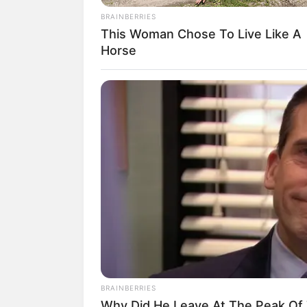
BRAINBERRIES
This Woman Chose To Live Like A
Horse
Pixabay
RADAR MEDIA
11 Stars Who Look Totally Differen
With Natural Hair
BRAINBERRIES
Why Did He Leave At The Peak Of