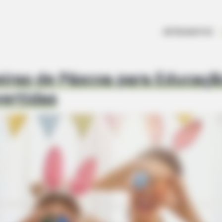
ARTESANATOS
eiras de Páscoa para Educaçã
vertidas
MEMORY HEALTH
Men Ditching Viagra For
Neurologists Have Ident
To Brain Fog In Adults O