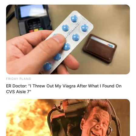
Como Fazer Aromatizador de
Ambiente – Passo a Passo Fácil
FRIDAY PLANS
ER Doctor: "I Threw Out My Viagra After What I Found On
CVS Aisle 7"