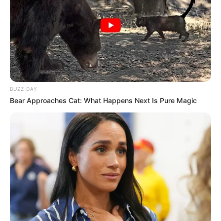
Passo 1
Passo 2
Passo 3
7 Dicas para Vender Aromatizador de Ambientes
Dica 1 – Decore o frasco e as varetas:
Dica 2 – Invista em frascos decorativos:
Dica 3 – Etiquete seu produto:
Dica 4 – Combine a essência com a cor do
BUZZ DAY
corante:
Bear Approaches Cat: What Happens Next Is Pure Magic
Dica 5 – Faça aromatizadores pequenos e
grandes:
Dica 6 – Crie kits de aromatizadores de
ambiente:
Dica 7 – Embale seu produto:
Como Fazer Aromatizador de
Ambiente em Spray
Os aromatizadores de ambientes em spray