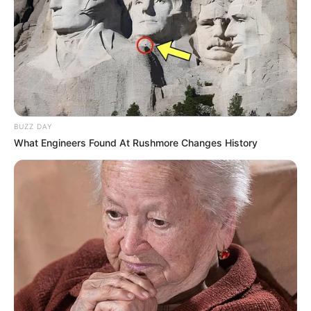
BUZZ DAY
What Engineers Found At Rushmore Changes History
Vamos lá aprender
como fazer aromatizador de
ambiente
?