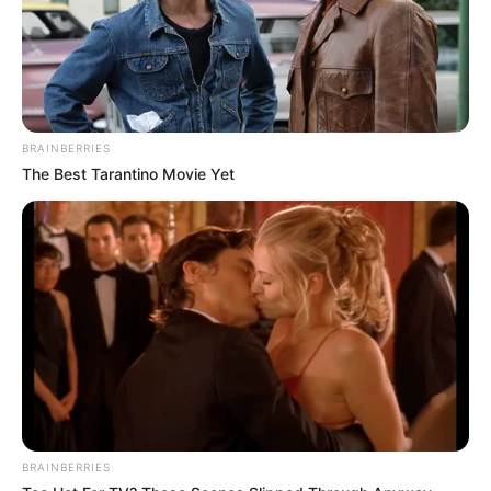
produto. Veja como fazer a maceração do
aromatizador de ambiente ainda neste
post
.
Como Fazer Aromatizador de
Ambiente com Varetas
BRAINBERRIES
The Best Tarantino Movie Yet
Os aromatizadores de ambientes com varetas são
perfeitos quando se deseja um efeito prolongado
da fragrância. Já que a difusão é feita através
das varetas, eles são mais indicados para áreas
pequenas, como banheiros e corredores, por
exemplo.
BRAINBERRIES