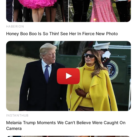
Fonte:
Atelier Santonni
HABERION
Honey Boo Boo Is So Thin! See Her In Fierce New Photo
Os frascos grandes são ideais para a própria
casa do cliente ou para que ele presenteie
poucas pessoas.
Os pequenos são excelentes para dar de
lembrancinha em festas e eventos.
Dica 6 – Crie kits de aromatizadores de ambiente:
INSTANTHUB
Melania Trump Moments We Can't Believe Were Caught On
Camera