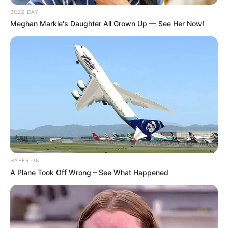
perfumam os ambientes imediatamente. Desse
BUZZ DAY
modo, são indicados para espaços maiores, como
Meghan Markle's Daughter All Grown Up — See Her Now!
salas e quartos, por exemplo.
HABERION
A Plane Took Off Wrong – See What Happened