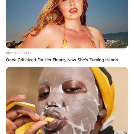
Fonte:
Allure Casa e Corpo
Materiais necessários
750 ml de álcool de cereais
BRAINBERRIES
100 ml de água desmineralizada
Once Criticized For Her Figure, Now She's Turning Heads
100 ml de essência de sua preferência
Recipiente – para fazer a mistura
30 ml de fixador
Palitos de espetinho
Corante cosmético
Tesoura – ou faca