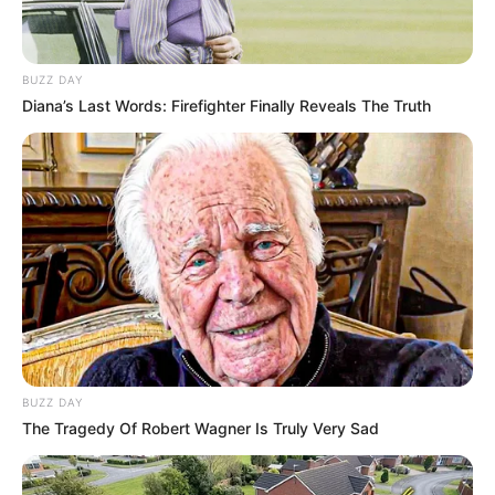
BUZZ DAY
Diana’s Last Words: Firefighter Finally Reveals The Truth
Fonte:
Inovar Lembranças
Prefira recipientes mais exclusivos para
armazenar o aromatizador.
Use frascos diversos e proponha usos para
ocasiões diferentes.
BUZZ DAY
The Tragedy Of Robert Wagner Is Truly Very Sad
Dica 3 – Etiquete seu produto: