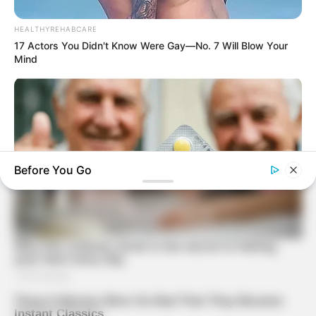
HEALTHYREHABCARE
17 Actors You Didn't Know Were Gay—No. 7 Will Blow Your
Mind
Before You Go
FRIDAY PLANS
CVS Hides This $1 Generic Viagra - Here's The Aisle It's
Really In.