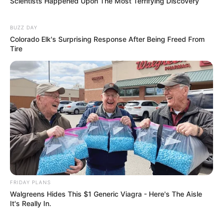
Scientists Happened Upon The Most Terrifying Discovery
BUZZ DAY
Colorado Elk's Surprising Response After Being Freed From
Tire
Fonte:
Viva criando
Adicione fitas ou penduricalhos para enfeitar
FRIDAY PLANS
o frasco.
Walgreens Hides This $1 Generic Viagra - Here's The Aisle
It's Really In.
Cole miçangas ou pérolas em uma das
pontas do palito difusor.