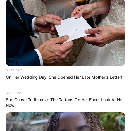
Fonte:
Ateliê Aromas e Essências
BUZZ DAY
On Her Wedding Day, She Opened Her Late Mother's Letter!
Insira um
sabonete líquido artesanal
para
complementar o kit.
BUZZ DAY
Dê descontos na venda dos kits.
She Chose To Remove The Tattoos On Her Face. Look At Her
Now
Dica 7 – Embale seu produto: