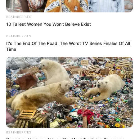
7 Dicas para Vender Aromatizador de
Ambientes
BRAINBERRIES
10 Tallest Women You Won't Believe Exist
Listamos 7 dicas de acabamento para aumentar
BRAINBERRIES
o valor agregado do seu produto, atrair mais
It's The End Of The Road: The Worst TV Series Finales Of All
clientes e facilitar as vendas de quem quer
Time
ganhar dinheiro com aromatizador de ambiente.
Acompanhe só!
Dica 1 – Decore o frasco e as varetas:
BRAINBERRIES