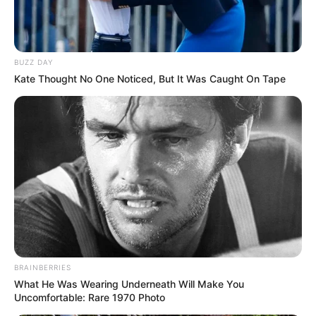
BUZZ DAY
Kate Thought No One Noticed, But It Was Caught On Tape
Fonte:
Cheirinho Di Brasil
Para uma fragrância de pitanga, use um
corante que lembre a fruta, nesse caso, um
mais avermelhado ou alaranjado.
BRAINBERRIES
Para a essência de lavanda, use um corante
What He Was Wearing Underneath Will Make You
lilás, por exemplo.
Uncomfortable: Rare 1970 Photo