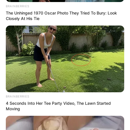
Corante cosmético
BRAINBERRIES
The Unhinged 1970 Oscar Photo They Tried To Bury: Look
Copo medidor
Closely At His Tie
Funil
Dica: Você encontra os materiais necessários em
casas de artigo de perfumaria.
Passo a passo
1. Meça 500 ml da base pronta (BP) para perfume
para 100 ml de essência no copo medidor.
BRAINBERRIES
Dica: Essas medidas proporcionam uma fragrância
4 Seconds Into Her Tee Party Video, The Lawn Started
mais intensa. Se você desejar um aroma mais
Moving
suave, misture uma quantidade menor
de essência
ou aumente a quantidade de BP perfume.