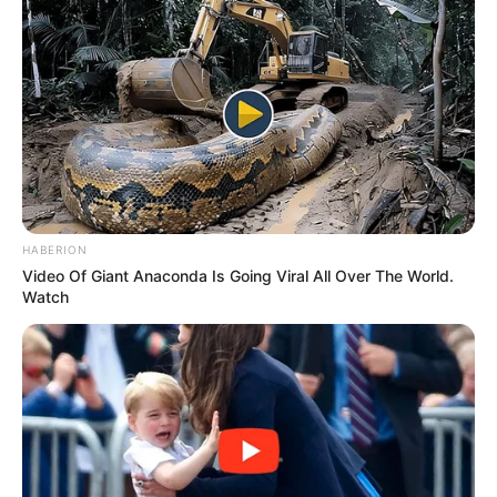
informações.
Dica 4 – Combine a essência com a cor do corante:
HABERION
Video Of Giant Anaconda Is Going Viral All Over The World.
Watch