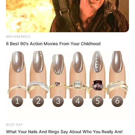
BRAINBERRIES
6 Best 90’s Action Movies From Your Childhood
Os aromatizadores de ambiente, além de
proporcionarem um cheirinho incrível para os
cômodos, são elementos decorativos. Logo, eles
colaboram para a decoração dos ambientes
como também para o bem estar das pessoas. E já
que eles são tão agradáveis, que tal aprender
BUZZ DAY
como fazer aromatizador de ambiente
?
What Your Nails And Rings Say About Who You Really Are!