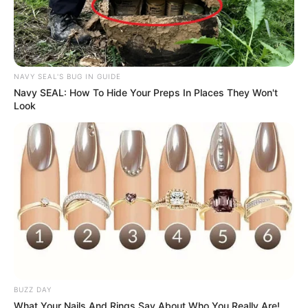
NAVY SEAL'S BUG IN GUIDE
Navy SEAL: How To Hide Your Preps In Places They Won't
Look
BUZZ DAY
What Your Nails And Rings Say About Who You Really Are!