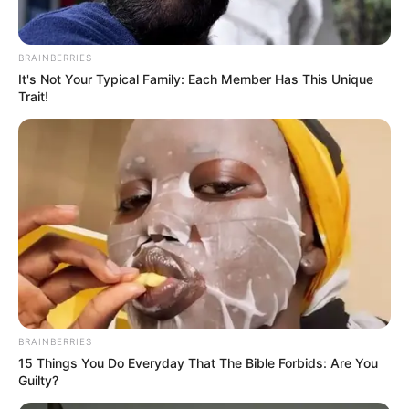
Como Fazer Bolo Fake com Biscuit – Tema Batman
Topo de Bolo Frozen Passo a Passo
BRAINBERRIES
It's Not Your Typical Family: Each Member Has This Unique
Ingrediente para fazer biscuit
Trait!
BRAINBERRIES
15 Things You Do Everyday That The Bible Forbids: Are You
Guilty?
Imagem:
www.mashiacrafts.com