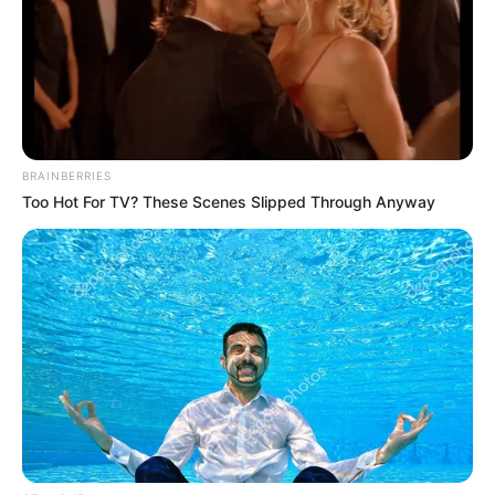
2) Depois de sovada, a massa já estará morna.
Guarde-a em um saco plástico limpo, livre de
poeiras e gorduras.
BRAINBERRIES
Too Hot For TV? These Scenes Slipped Through Anyway
Imagem:
www.mashiacrafts.com