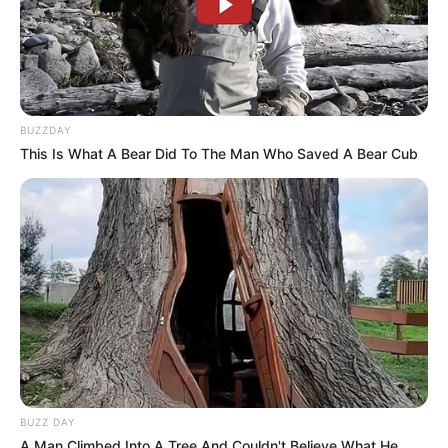
Agradeço desde já a colaboração e gostei muito
desse site, voltarei a consultá-lo, com certeza.
Ana Rosa
Tuquita
há 15 anos
BUZZDAY
Adorei a matéria sobre biscuit, fiquei algum tempo
This Is What A Bear Did To The Man Who Saved A Bear Cub
afastada do artesanato e agora estou voltando e
precisava relembrar algumas coisas… Obrigada e
parabens…
JORGE SARDINHA
há 14 anos
Ola tudo bem? quero saber se existe revista biscuit
pra me ensinar a fazer os palhaços PATATI PATATA e
como consigo, desde ja agradeço…
Raoul St-JEAN
há 14 anos
BUZZ DAY
Quero fazer iscas de silicone : peixes lulas camarões
A Man Climbed Into A Tree And Couldn't Believe What He