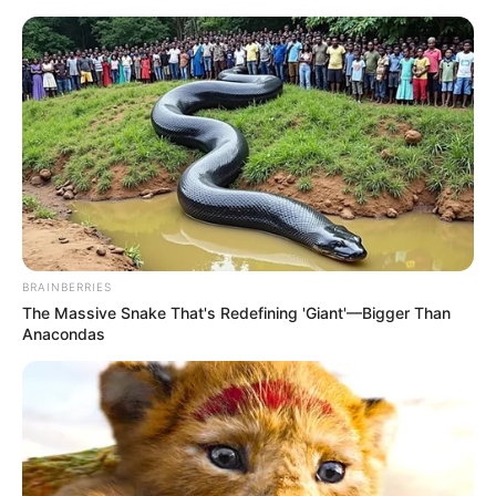
Como Fazer Massa de Biscuit:
Passo a Passo Completo
BRAINBERRIES
The Massive Snake That's Redefining 'Giant'—Bigger Than
Anacondas