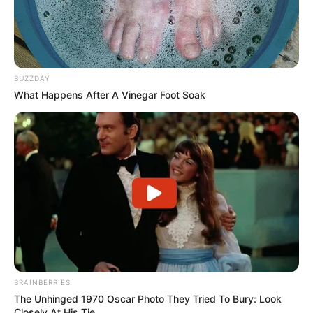
BUZZDAY
What Happens After A Vinegar Foot Soak
BRAINBERRIES
The Unhinged 1970 Oscar Photo They Tried To Bury: Look
Closely At His Tie