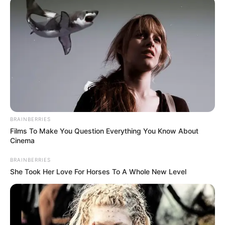
02 xícaras de chá de cola branca própria para
porcelana fria (biscuit)
02 xícaras de chá de amido de milho
02 colheres de sopa de vaselina líquida
01 colher de sopa de caldo de limão ou
vinagre
BRAINBERRIES
Films To Make You Question Everything You Know About
01 colher de sopa de creme hidratante sem
Cinema
silicone, que será utilizada para sovar a
BRAINBERRIES
massa após o cozimento
She Took Her Love For Horses To A Whole New Level
Massa de biscuit passo a passo
Dependendo da potência do seu microondas o