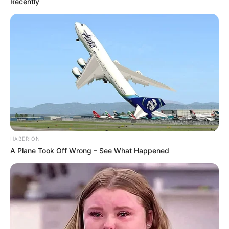
Recently
como essas.
Veja também:
Como Fazer Colar Usando Biscuit
Como Fazer Decoupage em Vidro
HABERION
A Plane Took Off Wrong – See What Happened