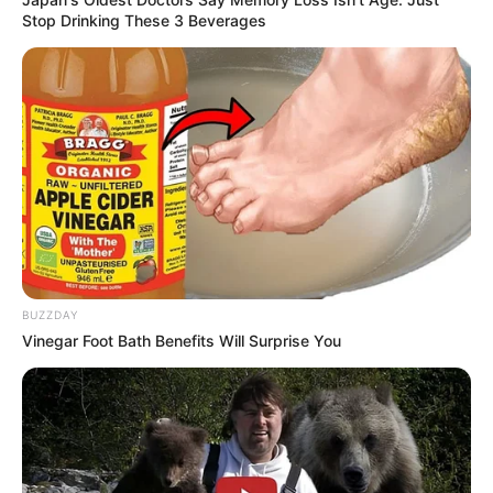
Stop Drinking These 3 Beverages
Deixe seu comentário
86 Comentários
Ana Rosa Rebello
há 15 anos
BUZZDAY
Vinegar Foot Bath Benefits Will Surprise You
Aprecio muito artesanato. Vou preparar a massa de
biscuit que acabei de anotar, espero que dê certo.
Gostaria de obter dicas e sugestão p/artesanato
com aneis de latinha de refrigerante, pois possuo
alguns kilos desse material.
Gostaria de fazer pingentes, como bijuterias.