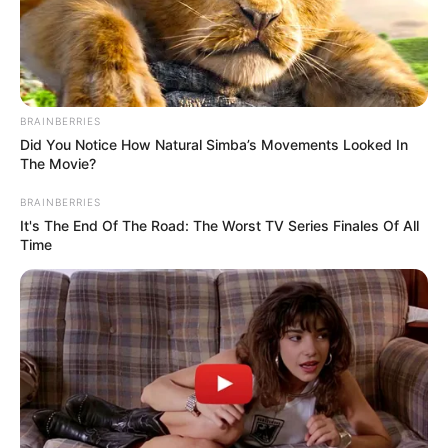
BRAINBERRIES
Did You Notice How Natural Simba’s Movements Looked In
The Movie?
BRAINBERRIES
It's The End Of The Road: The Worst TV Series Finales Of All
Time
Imagem:
allaboutdeco.weebly.com
O biscuit é um dos materiais mais usados na
confecção de artesanatos hoje em dia.
O
biscuit
é
um tipo de massa feita a partir da mistura