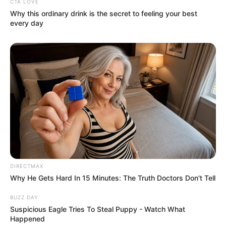
CTA LOVE
Why this ordinary drink is the secret to feeling your best
3) Deixe a massa descansar por um dia antes de
every day
usar, depois retire a massa do saco plástico,
seque-a e guarde em um novo saco plástico.
Depois é só tingir com a cor desejada e modelar à
vontade.
DIRECTMAX
Why He Gets Hard In 15 Minutes: The Truth Doctors Don't Tell
BUZZ DAY
Suspicious Eagle Tries To Steal Puppy - Watch What
Happened