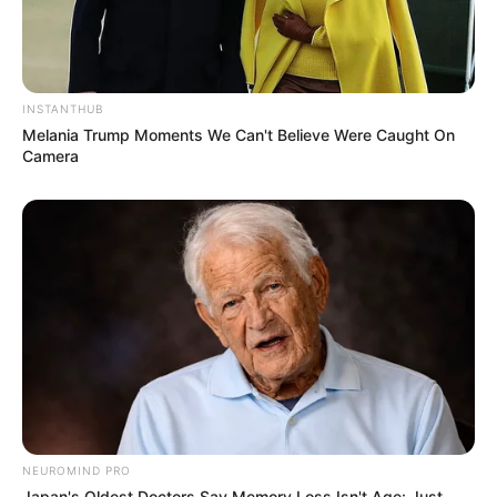
INSTANTHUB
Melania Trump Moments We Can't Believe Were Caught On
Camera
Facebook
Twitter
Pinterest
Share
Revista Artesanato
11/08/2009
NEUROMIND PRO
Japan's Oldest Doctors Say Memory Loss Isn't Age: Just