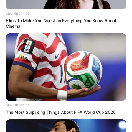
combinam com o estilo da sua casa, e pronto!
Acompanhe esse
post
pra lá
de interessante
e
BRAINBERRIES
aprenda como fazer um
tapete de tecido
a partir
Films To Make You Question Everything You Know About
de um passo a passo super simples.
Cinema
BRAINBERRIES
The Most Surprising Things About FIFA World Cup 2026