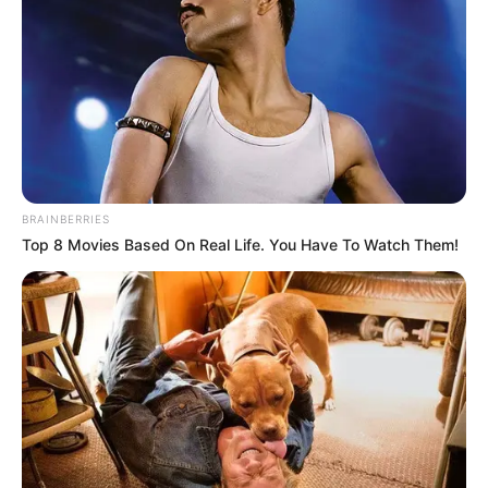
Veja também:
Como fazer tapete amarradinho passo a passo
Tapete fantástico feito com feltro
BRAINBERRIES
Top 8 Movies Based On Real Life. You Have To Watch Them!
Como Fazer um Tapete de Tecido
Materiais necessários