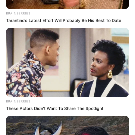
BRAINBERRIES
Tarantino’s Latest Effort Will Probably Be His Best To Date
Materiais necessários para fazer o tapete de tecido
BRAINBERRIES
Corda de poliéster para varal.
These Actors Didn't Want To Share The Spotlight
Tiras de tecido com aproximadamente 5 cm
de largura (use as cores de sua preferência)
Tesoura para tecido.