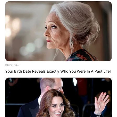
para fora.
Dica: Gire o espiral ligeiramente para a esquerda
enquanto costura, sempre mantendo o restante
da corda bem juntinha ao círculo.
BUZZ DAY
Your Birth Date Reveals Exactly Who You Were In A Past Life!