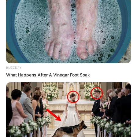
BUZZDAY
What Happens After A Vinegar Foot Soak