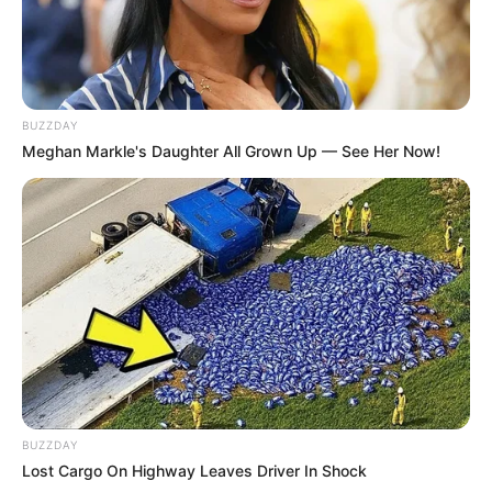
BUZZDAY
Meghan Markle's Daughter All Grown Up — See Her Now!
Corda sendo enrolada em forma de espiral
6. Com a máquina ajustada na tensão média a
BUZZDAY
alta e com o ponto zigue-zague, costure toda a
Lost Cargo On Highway Leaves Driver In Shock
corda para formar o tapete: comece do centro