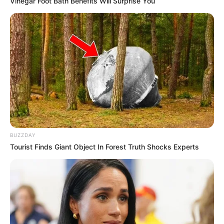
Vinegar Foot Bath Benefits Will Surprise You
continue o processo de enrolar e costurar. Nesse
passo a passo foram utilizados diferentes
tecidos de forma alternada, mas todos
combinando entre si.
Dica: Tenha cuidado para que a corda nunca fique à
mostra. Por isso, sobreponha a nova tira onde
termina o último tecido já costurado.
5. Enrole o início da corda em forma de espiral, no
BUZZDAY
sentido horário. O formato deve ficar parecido
Tourist Finds Giant Object In Forest Truth Shocks Experts
com um casco de caracol.