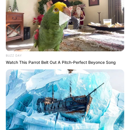
semelhante ao processo realizado no início desse
passo a passo. Depois, dobre a ponta da corda
para debaixo do tapete para que ela não fique à
vista e faça a costura com o ponto zigue-zague.
BUZZ DAY
Watch This Parrot Belt Out A Pitch-Perfect Beyonce Song
Dicas: Caso o tapete que você fizer fique grande
como esse, você terá que adicionar uma mesa ao
lado da sua máquina de costura. Desse modo, o