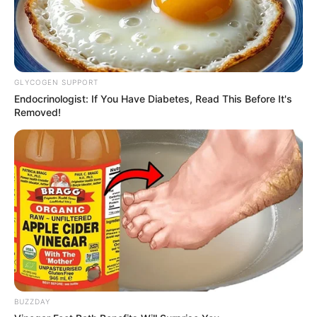
GLYCOGEN SUPPORT
Endocrinologist: If You Have Diabetes, Read This Before It's
Removed!
Costurando o tecido na corda
BUZZDAY
4. Quando terminar uma tira, pegue a próxima e