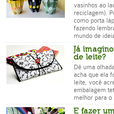
vasinhos ao la
reciclagem). P
como porta láp
fazendo lembra
mundo de idei
Já imagino
de leite?
Dê uma olhada 
acha que ela fo
leite, você acr
embalagem tet
melhor para o
E fazer u