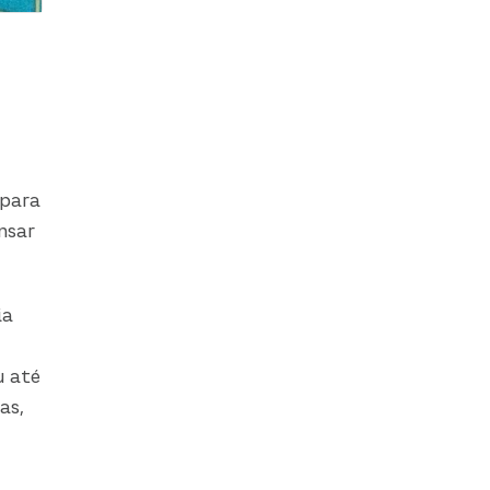
 para
nsar
ia
u até
as,