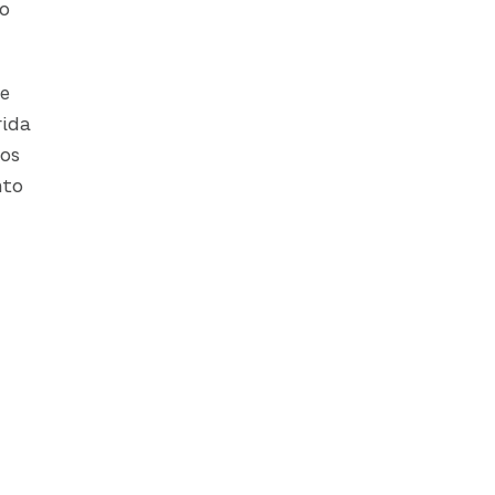
o
re
ida
mos
nto