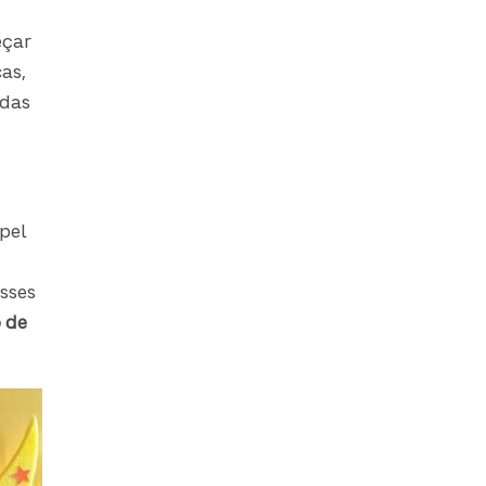
eçar
as,
idas
apel
sses
 de