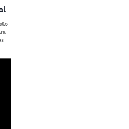
al
 são
ara
as