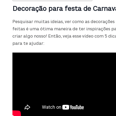
Decoração para festa de Carnav
Pesquisar muitas ideias, ver como as decorações
feitas é uma ótima maneira de ter inspirações p
criar algo nosso! Então, veja esse vídeo com 5 dic
para te ajudar: