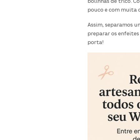
bolinhas de tricô. 
pouco e com muita c
Assim, separamos um
preparar os enfeites
porta!