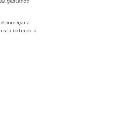
atal gastando
cê começar a
á está batendo à