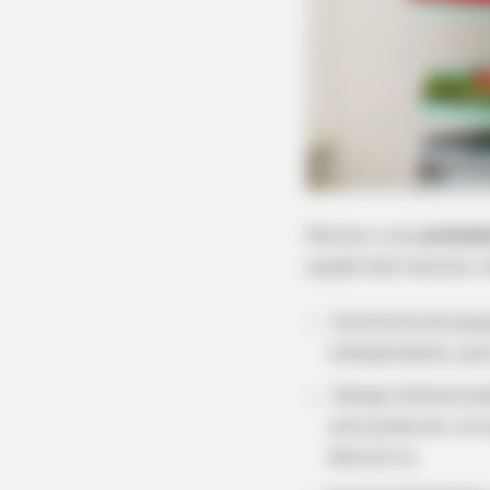
Montar uma
pratelei
opção bem barata. A
Economia de espaç
indispensável, po
Design diferencia
cara pode ser um 
decorá-la.