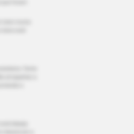
s que foram
um item muito
 itens você
rateleira. Tente
ão atrapalhar a
comendo o
 você deseja
cm deverá ser a