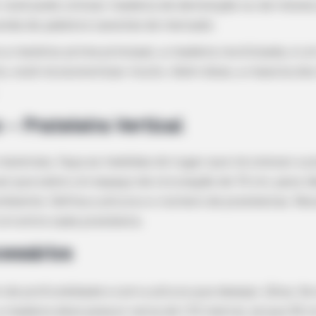
 você pode utilizar madeira de demolição ou de móvei
ainda de
pallets
e caixotes de mercado.
 a matéria-prima principal, a madeira reutilizada, é 
o, você irá economizar muito. Além disso, a maioria dos
 – Prateleira Vertical
materiais, faça as medidas do lugar que irá colocar a p
al que sobre um espaço de circulação de 70 cm, para n
iente. Defina a altura e o número de prateleiras. Re
m entre cada prateleira.
essários
de profundidade e com a altura que desejar. (Dica: Se
 a madeira deve possuir cerca de 1,70 metros, já que 30 