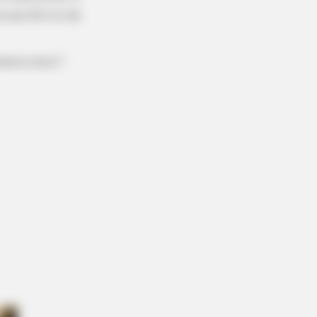
e aos 20 cm de
eira terá 7