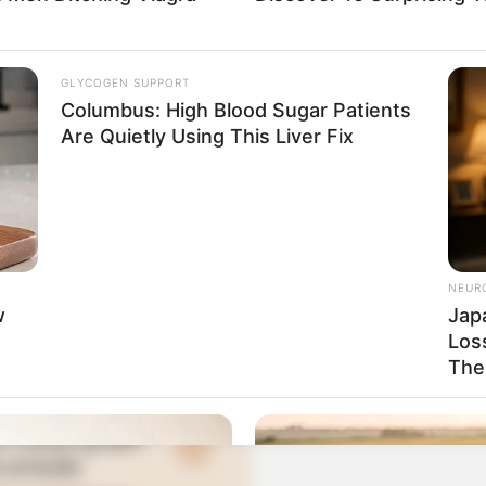
GLYCOGEN SUPPORT
Columbus: High Blood Sugar Patients
Are Quietly Using This Liver Fix
NEUR
w
Jap
Loss
The