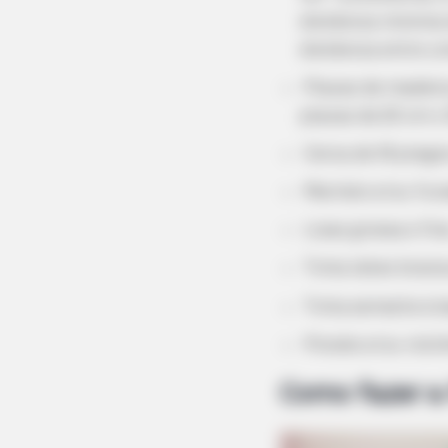
distância mínima 
distância entre um
Placas de madeira
placas de 20 cm x
Cerca de 18 prego
Martelo e/ou fur
Lixas grossa e fin
Tinta látex branc
Tinta esmalte à b
Pincéis e/ou roli
Como fazer a 