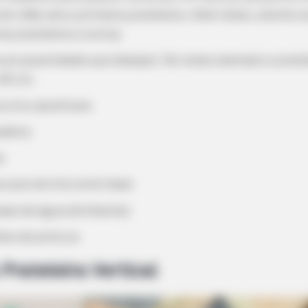
do chão até a primeira prateleira. Além disso, atente-s
a prateleira e outra).
 (a quantidade que desejar). No nosso exemplo a pratel
 30 cm.
s e/ou parafusos
adeira
a
a que servirá como base
ase de água (brilhante)
nhos de pintura
Prateleira Vertical