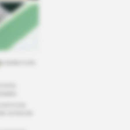
o
e ainda é uma
e torna
lizados.
a com a sua
dar na hora de