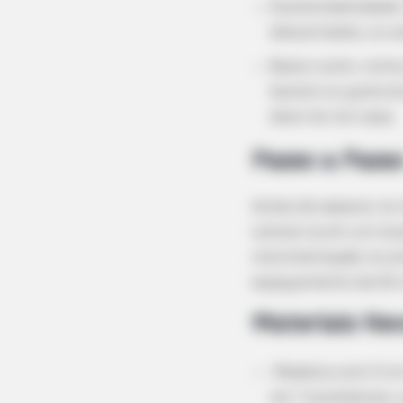
Sustentabilidade:
descartados, ou 
Baixo custo: como
barato ou gratuit
deve ter em casa.
Passo a Passo
Antes de separar os 
colocá-la em um loc
movimentação no amb
espaçamento de 20 c
Materiais Nec
Madeira com 3 cm 
ter 7 prateleiras,