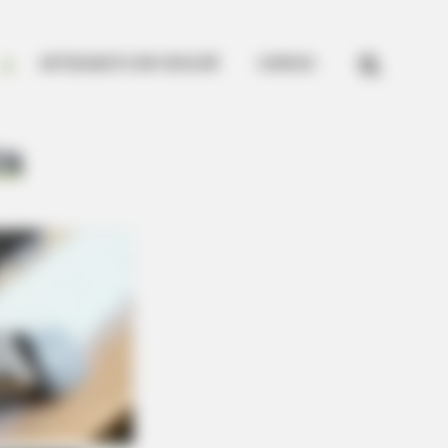


ARTESANATO EM CROCHÊ
CURSOS
ra