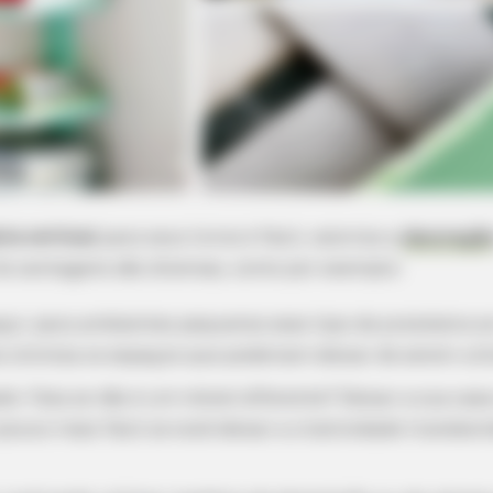
ra vertical
para seus livros é fácil, valoriza a
decoraçã
s vantagens são diversas, como por exemplo:
o: para ambientes pequenos esse tipo de prateleira s
is otimiza os espaços que poderiam deixar de serem uti
do: Fala se não é um móvel diferente? Deixar a sua cas
pouco mais fácil se você deixar a criatividade transbor