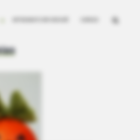


ARTESANATO EM CROCHÊ
CURSOS
ias