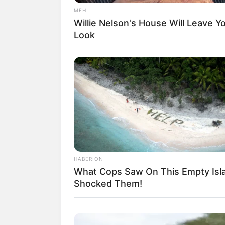
MFH
Willie Nelson's House Will Leave 
Look
Blogger
HABERION
What Cops Saw On This Empty Isl
Shocked Them!
Faça várias “abóbora
das comidas e onde m
incrível!