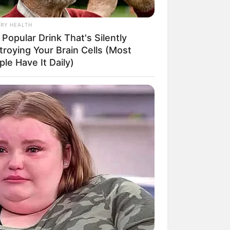
RY HEALTH
Popular Drink That's Silently
troying Your Brain Cells (Most
le Have It Daily)
egais, que