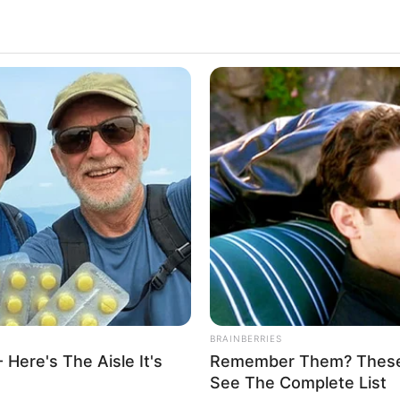
muitas pessoas recorrem à
internet
em busca de dicas
 Essa data, também conhecida como dia das bruxas, é u
iras, diversão, doces e travessuras.
s vezes não encontramos decorações prontas com facil
 percebemos que alguns itens são caríssimos, e não v
BRAINBERRIES
 Here's The Aisle It's
Remember Them? These 
See The Complete List
ão é usar a criatividade para não deixar essa data pas