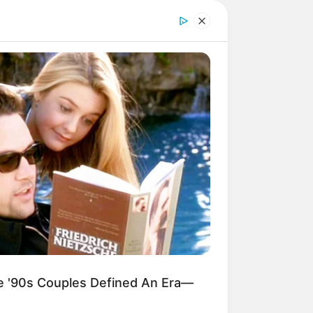
 de
decoração de
m prato cheio
idade. Mas,
alem o que está
'90s Couples Defined An Era—
sar em