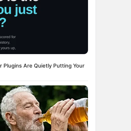
en simples
para
atos, e que são
 Plugins Are Quietly Putting Your