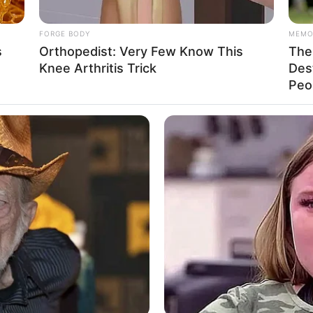
FORGE BODY
MEMO
s
Orthopedist: Very Few Know This
The 
Knee Arthritis Trick
Des
Peop
eta permanente e lã, você pode criar decorações super l
bóboras, tão presentes nas festas de
Halloween
.