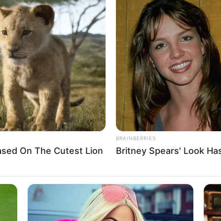
BRAINBERRIES
ased On The Cutest Lion
Britney Spears' Look H