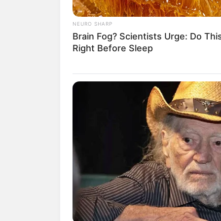
NEURO SHARP
Brain Fog? Scientists Urge: Do Thi
Right Before Sleep
Blogger
1- Com laranjas, can
imitam em tudo as a