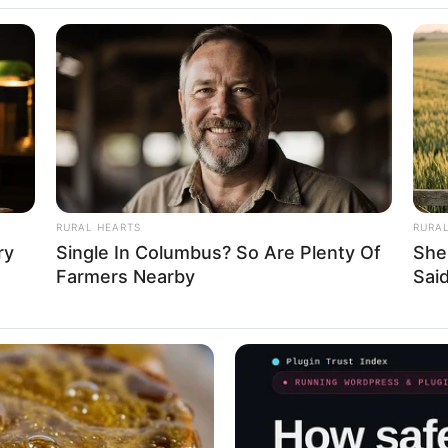
 infalível para driblar esses problemas é criar itens d
mo (DIY).
coração artesanal pode render uma ambientação difer
 sair bem mais em conta do uma feita com artigos com
RURAL HEARTS
RURA
ry
Single In Columbus? So Are Plenty Of
She
Farmers Nearby
Said