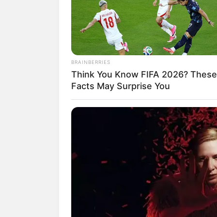
Pinterest
2 – Pipoca nunca po
BRAINBERRIES
horripilantes, faça 
Think You Know FIFA 2026? These
Facts May Surprise You
Esse é um detalhe b
Além do mais, os co