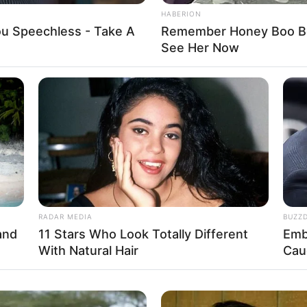
HABERION
You Speechless - Take A
Remember Honey Boo Boo
See Her Now
RADAR MEDIA
BUZZ
and
11 Stars Who Look Totally Different
Emb
With Natural Hair
Cau
s” nesse estilo e enfeite muitos lugares, como a mesa p
ais você desejar. Esse item é super simples de ser feito