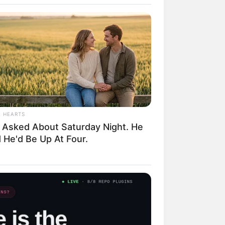
ecorativos no
enciada e
prados em casas
L HEARTS
 Asked About Saturday Night. He
 He'd Be Up At Four.