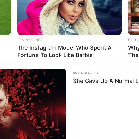
de faltar em festa, não é mesmo? Para ter copos de pi
BRAINBERRIES
BRAIN
neles alguns desenhos de fantasminhas, utilizando a ca
The Instagram Model Who Spent A
Why
Fortune To Look Like Barbie
The
em sutil, mas que fará a maior diferença na decoraçã
nvidados vão amar essa novidade!
BRAINBERRIES
She Gave Up A Normal Li