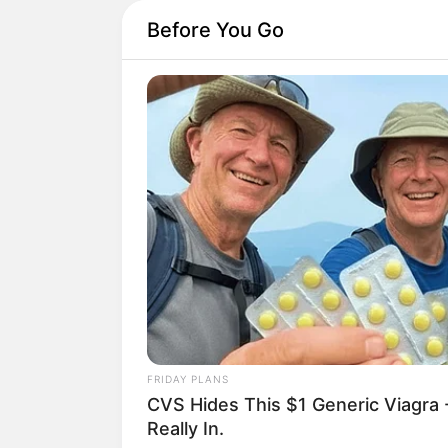
Before You Go
No mês de outubro, 
Halloween
simples
.
para sustos, brincade
Infelizmente, muita
quando encontramos,
FRIDAY PLANS
sendo cobrado.
CVS Hides This $1 Generic Viagra -
Really In.
Dessa forma, a soluç