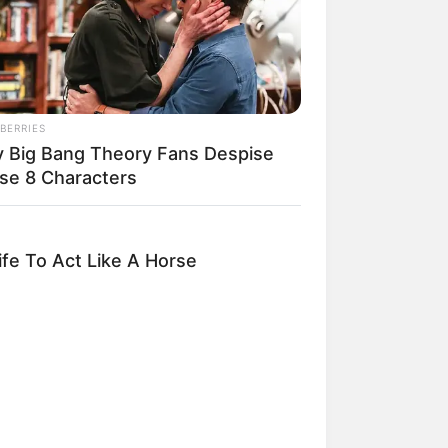
poca
BERRIES
netinha preta.
 Big Bang Theory Fans Despise
se 8 Characters
o como um todo.
fe To Act Like A Horse