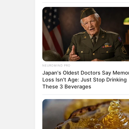
branco. Uma sugestão
estilo faça você mes
Você sabia que a de
caprichada, e ainda
de festas?
NEUROMIND PRO
Japan's Oldest Doctors Say Memo
Loss Isn't Age: Just Stop Drinking
These 3 Beverages