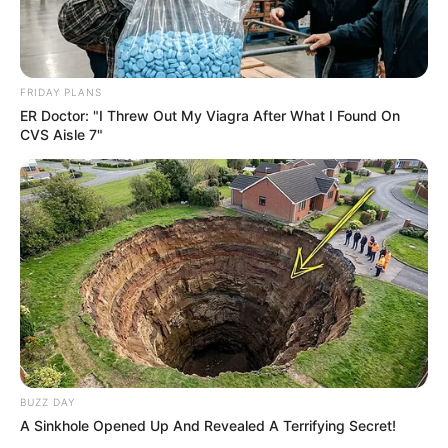
FRIDAY PLANS
ER Doctor: "I Threw Out My Viagra After What I Found On
CVS Aisle 7"
BUZZ DAY
A Sinkhole Opened Up And Revealed A Terrifying Secret!