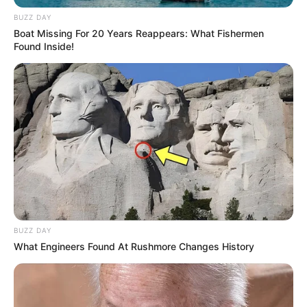
BUZZ DAY
Boat Missing For 20 Years Reappears: What Fishermen
Found Inside!
Geralmente este tema é escolhido por muitas
crianças pequenas, que ainda estão aprendendo
nomes dos bichos e criaturas, então, a melhor
dica é apostar em algo lúdico. Porém, temos
outras dicas que podem te ajudar:
Pesquise sobre os animais e faça uma pré-
BUZZ DAY
seleção de quais devem estar na sua
What Engineers Found At Rushmore Changes History
decoração
Faça uma
playlist
temática