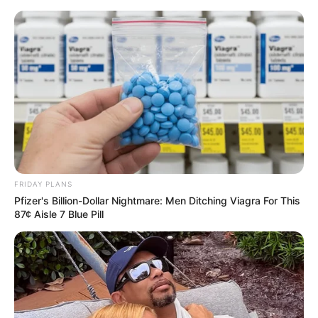
Festa Fundo do Mar: 33 Ideias para
uma Decoração Incrível
FRIDAY PLANS
Pfizer's Billion-Dollar Nightmare: Men Ditching Viagra For This
87¢ Aisle 7 Blue Pill