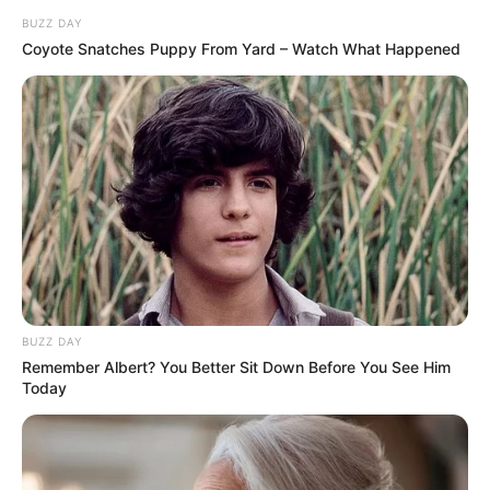
e Inspirações Lindas
BUZZ DAY
Coyote Snatches Puppy From Yard – Watch What Happened
Bonecas de Amigurumi: 7
Princesas com Passo a
Passos Completos
BUZZ DAY
Remember Albert? You Better Sit Down Before You See Him
Today
18.079.935/0001-70