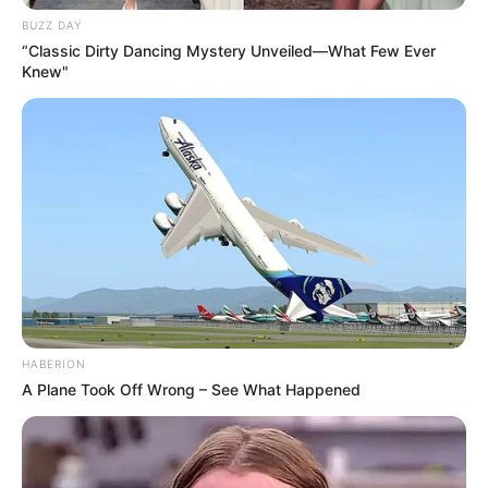
BUZZ DAY
As paletas de cores são um guia para você
“Classic Dirty Dancing Mystery Unveiled—What Few Ever
criar um ambiente harmônico e divertido!
Knew"
Você pode usar ferramentas online para
definir as paletas perfeitas
Não tenha medo de arriscar, misture cores e
animais, deixando o local com a cara do mar
Agora veja algumas inspirações!
HABERION
A Plane Took Off Wrong – See What Happened