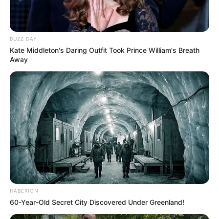
BUZZ DAY
Kate Middleton's Daring Outfit Took Prince William's Breath
Away
HABERION
60-Year-Old Secret City Discovered Under Greenland!