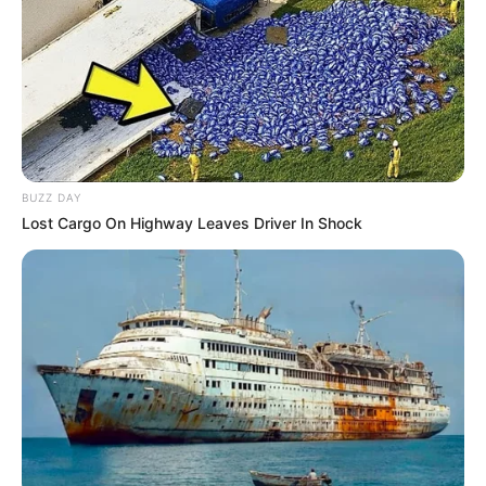
4 Dicas Incríveis para Montar uma Mesa de Doces
para Festa Infantil
Convite de Aniversário Infantil: 57 Modelos Lindos
para Copiar
Como fazer uma festa fundo do mar
incrível?
BUZZ DAY
Lost Cargo On Highway Leaves Driver In Shock