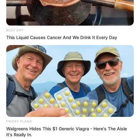
Recomendados para você
BUZZ DAY
3 Técnicas para Tingir
This Liquid Causes Cancer And We Drink It Every Day
Roupa Preta de Forma
Simples e Barata
75 Desenhos de Páscoa
para Colorir: Grátis para
Imprimir
FRIDAY PLANS
Walgreens Hides This $1 Generic Viagra - Here's The Aisle
Lembrancinha de Páscoa
It's Really In.
com Tecido: Moldes Grátis