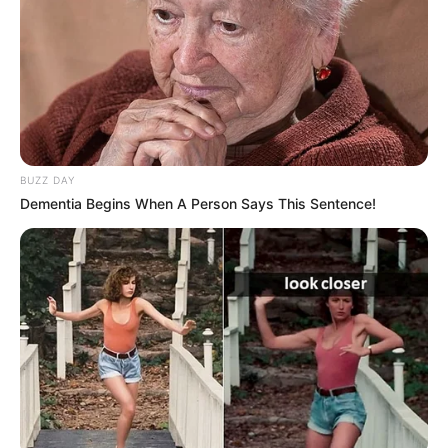
Meninas gostam muito de um tipo animação
em específico, por isso, fantasias de sereias
são as mais pedidas
Para os meninos, as roupinhas de marinheiro
são uma ótima opção
Caso pense em petiscos, fique atento(a) para
BUZZ DAY
comidas que tenham peixes e frutos do mar;
Dementia Begins When A Person Says This Sentence!
algumas pessoas têm sensibilidade e alergia
a esses alimentos
É possível criar brincadeiras temáticas,
divertidas e educativas, como jogo da
memória com nomes e imagens relacionados
ao tema
Se sua festa tiver piscina, fique atento(a) às
crianças