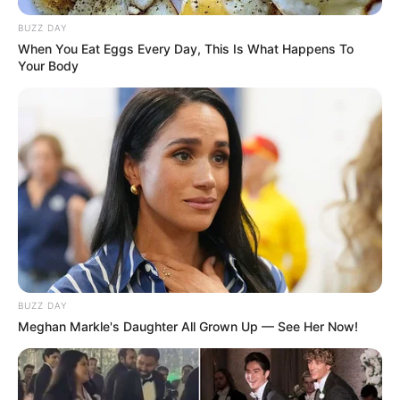
BUZZ DAY
When You Eat Eggs Every Day, This Is What Happens To
Your Body
BUZZ DAY
Meghan Markle's Daughter All Grown Up — See Her Now!