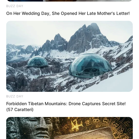
Pintura em Tecido
BUZZ DAY
On Her Wedding Day, She Opened Her Late Mother's Letter!
Sabonete artesanal
Artesanato com Garrafa Pet
Revista Artesanato - 18.079.935/0001-70 FBO Negócios de
Treinamento e Marketing Digital Av. Cristiano Machado, 2940 -
sala 602 - União - Belo Horizonte / MG
BUZZ DAY
Forbidden Tibetan Mountains: Drone Captures Secret Site!
(57 Caratteri)