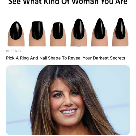
Facebook
Twitter
Pinterest
Share
BUZZDAY
Pick A Ring And Nail Shape To Reveal Your Darkest Secrets!
Revista Artesanato
06/11/2011
Recomendados para você
10 Modelos de cartões para
o dia dos pais