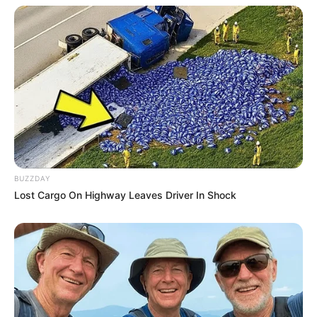
BUZZDAY
Lost Cargo On Highway Leaves Driver In Shock
A Rosane nos enviou essa decoração de natal
muito bonita e criativa. Ela fez guirlandas muito
bonitas e uma árvore de natal com revistas
velhas que ficou muito criativa e deu um ar
diferente ao natal.