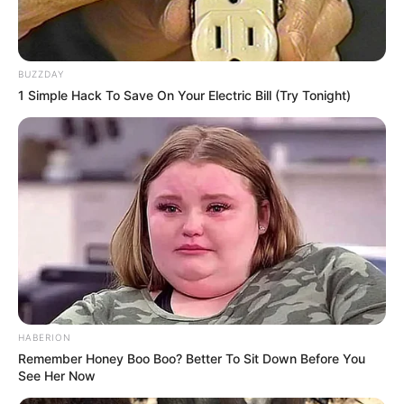
A Karina está participando com esses lindos
bonicos de neve, o enfeite para porta de papai
BUZZDAY
noel e a botinha do papai noel. Ela já esteve
1 Simple Hack To Save On Your Electric Bill (Try Tonight)
presente na
vitrine do artesão – edição de
Outubro
e novamente vem mostrar todo o seu
talento.
HABERION
Remember Honey Boo Boo? Better To Sit Down Before You
See Her Now