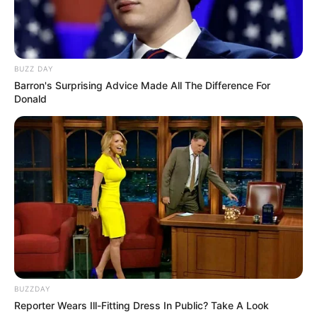
BUZZ DAY
Barron's Surprising Advice Made All The Difference For
Donald
Os trabalhos da Carmem Bogdanov foram
escolhidos pela delicadeza e beleza. O primeiro
enfeite da esquerda foi feito com um CD velho,
revestido com feltro e decorado. As outras idéias
também são muito boas e criativas.
Conheça mais sobre o trabalho
dela:
www.flickr.com/photos/
artesbybax
(4) Rosane Gonçalves
BUZZDAY
Reporter Wears Ill-Fitting Dress In Public? Take A Look