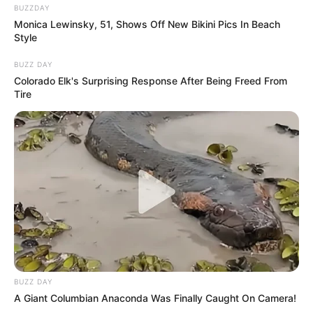
BUZZDAY
Monica Lewinsky, 51, Shows Off New Bikini Pics In Beach
Convite e lembrancinha
Style
para chá de bebê
BUZZ DAY
Colorado Elk's Surprising Response After Being Freed From
Tire
Como fazer um cartão para
aniversário 3D
Milho em feltro e tecido
para decoração de festa
junina
BUZZ DAY
A Giant Columbian Anaconda Was Finally Caught On Camera!