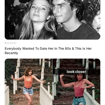
BUZZDAY
Everybody Wanted To Date Her In The 80s & This Is Her
Recently
O Primeiro concurso de Natal da Revista
Artesanato está sendo um sucesso. Recebemos
dezenas de trabalhos belíssimos para concorrer e
foi realmente difícil eleger as seis finalistas.