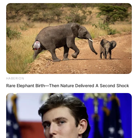
e cuidado.
Conheça mais sobre o trabalho
dela:
euquefizreginamaccari
.blogspot.com
(3) Carmen Bogdanov
HABERION
Rare Elephant Birth—Then Nature Delivered A Second Shock