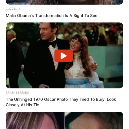
BUZZDAY
Malia Obama's Transformation Is A Sight To See
BRAINBERRIES
The Unhinged 1970 Oscar Photo They Tried To Bury: Look
Closely At His Tie