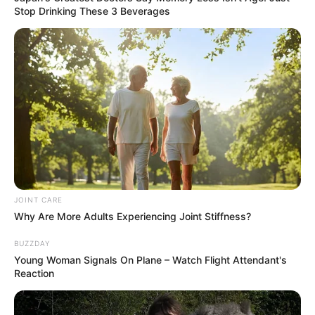
Stop Drinking These 3 Beverages
A Cintia é a autora desses cartões criativos e bem
feitos. Ela usou tecido e feltro para fazer esses
tesouros.
(6) Carmen Gasparini
JOINT CARE
Why Are More Adults Experiencing Joint Stiffness?
BUZZDAY
Young Woman Signals On Plane – Watch Flight Attendant's
Reaction