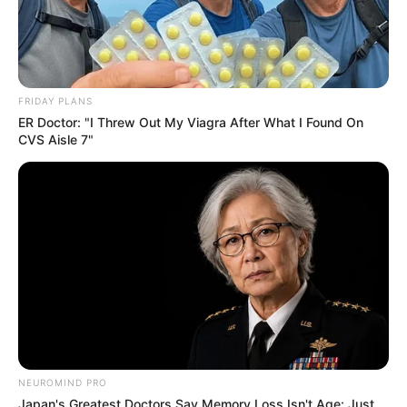
Conheça mais sobre o trabalho
dela:
www.mandafoto.blogspot.com
(5) Cintia Garcia
FRIDAY PLANS
ER Doctor: "I Threw Out My Viagra After What I Found On
CVS Aisle 7"
NEUROMIND PRO
Japan's Greatest Doctors Say Memory Loss Isn't Age: Just