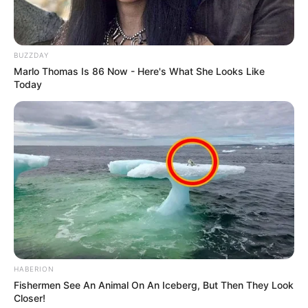
BUZZDAY
Marlo Thomas Is 86 Now - Here's What She Looks Like
Today
HABERION
A Regina é a autora dessa guirlanda e esses lindos
Fishermen See An Animal On An Iceberg, But Then They Look
enfeites de porta, tudo feito com muito capricho
Closer!