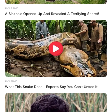
BUZZ DAY
A Sinkhole Opened Up And Revealed A Terrifying Secret!
BUZZDAY
What This Snake Does—Experts Say You Can't Unsee It