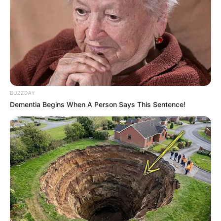
BUZZDAY
Dementia Begins When A Person Says This Sentence!