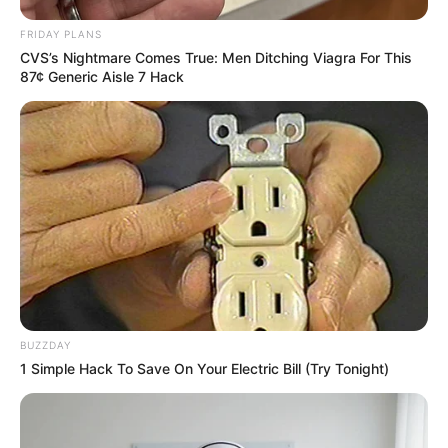
FRIDAY PLANS
CVS’s Nightmare Comes True: Men Ditching Viagra For This
18.079.935/0001-70
87¢ Generic Aisle 7 Hack
FBO Negócios de Treinamento e Marketing Digital
Artesanatos
Encadernação Artesanal
Filtro dos Sonhos
BUZZDAY
1 Simple Hack To Save On Your Electric Bill (Try Tonight)
Lembrancinhas de Casamento
Mosaico