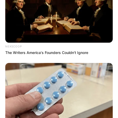
lINDO PR´´ATICO E E MUITO FÁCIL DE FAZER
lucas henrique de paula da silva
há 13 anos
Eu gostei muito dese tapete , e muito legal e bem
criativo.
simone deber
há 9 anos
NEXSCOOP
The Writers America's Founders Couldn't Ignore
tapete de feltro muito criativo e reaproveitar os
retalhos é otima idéia
Revista Artesanato
há 9 anos
em resposta à simone deber
Olá, Simone. Que bom que você gostou do tapete.
Um abraço!