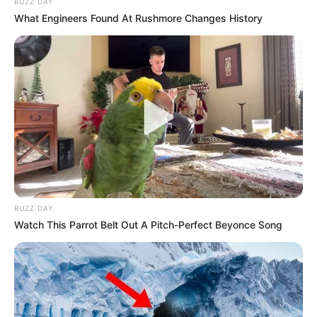
BUZZ DAY
7 – Pegue o alfinete e cole-o atrás da flor.
What Engineers Found At Rushmore Changes History
BUZZ DAY
Watch This Parrot Belt Out A Pitch-Perfect Beyonce Song
Está pronto nosso trabalho! viu como foi rápido e
fácil de fazer as florzinhas?! Agora é só aplicá-las
onde quiser! Se achar legal, você pode colar no
miolo da flor botões revestidos de tecido, ficam