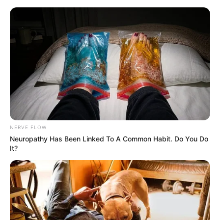
Flor de feltro diferenciada e fácil
de fazer
NERVE FLOW
Neuropathy Has Been Linked To A Common Habit. Do You Do
It?