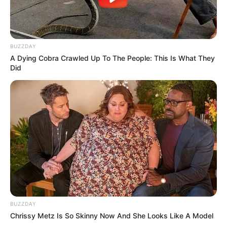
BUZZDAY
A Dying Cobra Crawled Up To The People: This Is What They
Did
BUZZDAY
Chrissy Metz Is So Skinny Now And She Looks Like A Model