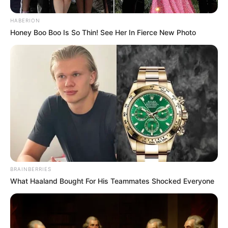
HABERION
Honey Boo Boo Is So Thin! See Her In Fierce New Photo
Deixe seu comentário
5 Comentários
Ana Maria
há 13 anos
BRAINBERRIES
What Haaland Bought For His Teammates Shocked Everyone
Lindo e fácil de fazer! Parabéns!!!
LEILAMAR MUNHOZ RODRIGUES
há 13 anos