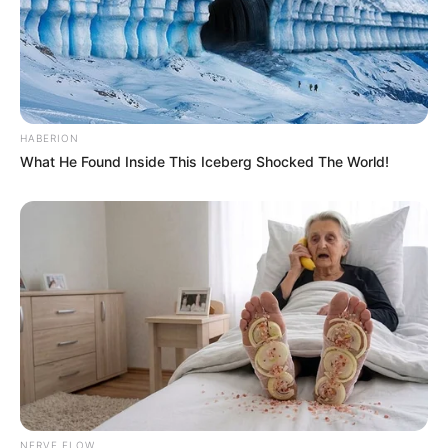
um charme.
Comente, dê sugestões ou faça sua crítica, elas
são muito importantes para nós.
HABERION
Foto retirada
What He Found Inside This Iceberg Shocked The World!
de: http://www.lovethispic.com/image/37052/diy-
hair-bow
NERVE FLOW