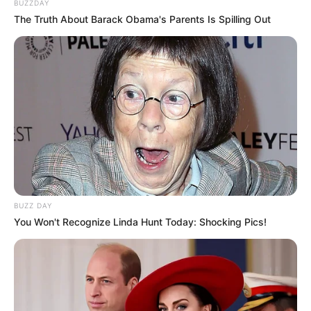
BUZZDAY
The Truth About Barack Obama's Parents Is Spilling Out
5 – Faça isso com todos os discos de feltro.
BUZZ DAY
You Won't Recognize Linda Hunt Today: Shocking Pics!
6 – Com auxílio da cola quente vá colando um a
um em um disco de feltro. Não abuse da cola,
basta somente um pequeno pingo para cada
pétala.