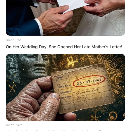
BUZZ DAY
On Her Wedding Day, She Opened Her Late Mother's Letter!
BUZZ DAY