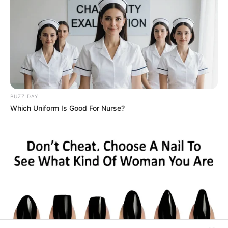
Patchwork
Pintura em Tecido
Sabonete artesanal
BUZZ DAY
Which Uniform Is Good For Nurse?
Artesanato com Garrafa Pet
Revista Artesanato - 18.079.935/0001-70 FBO Negócios de
Treinamento e Marketing Digital Av. Cristiano Machado, 2940 -
sala 602 - União - Belo Horizonte / MG