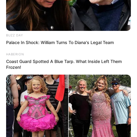
Capa de almofada fácil com
flor de feltro
BUZZ DAY
Palace In Shock: William Turns To Diana's Legal Team
HABERION
Arranjo de flores de feltro
Coast Guard Spotted A Blue Tarp. What Inside Left Them
para fazer em casa
Frozen!
Tapete fantástico feito
com feltro