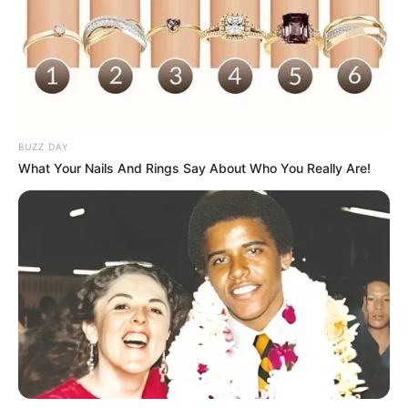
3 – Vamos começar pelas pétalas. Pegue um disco
de feltro e dobre-o ao meio.
BUZZ DAY
What Your Nails And Rings Say About Who You Really Are!
4 – Já dobrado ao meio, faça duas dobras
formando um S e fixando-o com cola quente,
conforme a imagem abaixo.