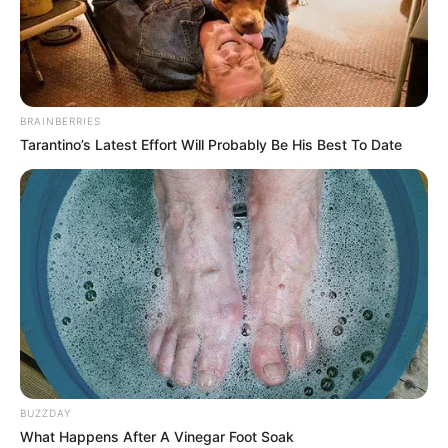
Flores de feltro são peças muito mimosas e super
fáceis de fazer! Você pode ter várias dessas e
BRAINBERRIES
aplicar em qualquer lugar que melhor preferir
Tarantino’s Latest Effort Will Probably Be His Best To Date
como bolsas, blusas e muito mais. Nós da Revista
Artesanato vamos no post de hoje ensinar a como
fazer um modelo super legal de florzinha para
você poder usar onde quiser. É um trabalho
rápido, fácil e muito divertido de fazer. A única
exigência é que você solte sua criatividade e ouse
nas cores da sua flor.
Material necessário
BUZZDAY
Feltro (cor lisa ou colorido);
What Happens After A Vinegar Foot Soak