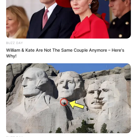
Dica: no centro ficará um espaço vazio. Você pode
colar um botão forrado para dar o acabamento.
BUZZ DAY
William & Kate Are Not The Same Couple Anymore – Here's
Why!