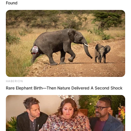
Found
HABERION
Rare Elephant Birth—Then Nature Delivered A Second Shock