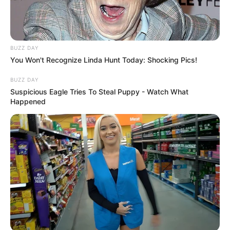
esqueça de contar com boas marcas para que a
sua mãe não tenha qualquer problema com o
efeito da make.
BUZZ DAY
You Won't Recognize Linda Hunt Today: Shocking Pics!
BUZZ DAY
Suspicious Eagle Tries To Steal Puppy - Watch What
Happened
Magazine Luiza