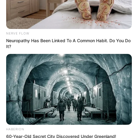
incluir um
vasinho de flores
no meio desse
presentão!
NERVE FLOW
Neuropathy Has Been Linked To A Common Habit. Do You Do
It?
Brindes da Terra
HABERION
60-Year-Old Secret City Discovered Under Greenland!