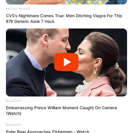
FRIDAY PLANS
CVS’s Nightmare Comes True: Men Ditching Viagra For This
87¢ Generic Aisle 7 Hack
Elo7
10. Kit para as mãos
Além de esse ser um kit relativamente barato, ele
é extremamente essencial para o cuidado das
mãos, que muita gente acaba se esquecendo.
Nesse caso, você pode investir em sabonetes e
cremes, álcool em gel e até mesmo esmaltes.
BUZZDAY
Embarrassing Prince William Moment Caught On Camera
(Watch)
BUZZDAY
Polar Bear Approaches Fishermen - Watch