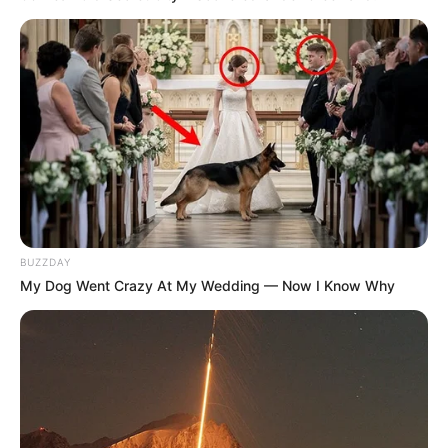
12. Kit íntimo
Como está a gaveta de calcinhas e sutiãs da sua
mãe? Está precisando renovar? Então monte um
kit para ela com essas peças. Lembre-se de
colocar itens bonitos, mas confortáveis, ok?
BUZZDAY
My Dog Went Crazy At My Wedding — Now I Know Why
Rio Mar Recife