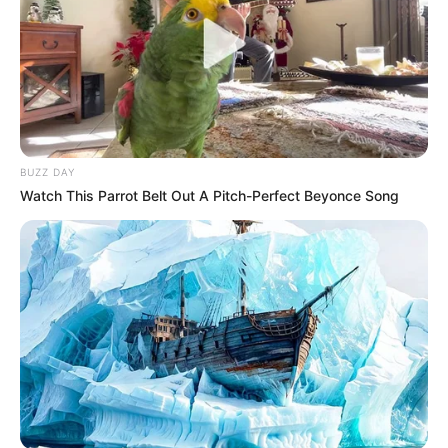
BUZZ DAY
Watch This Parrot Belt Out A Pitch-Perfect Beyonce Song
Casa da Mãe Joana
8. Kit de cosméticos artesanais
Atualmente há um movimento muito forte para
a utilização de cosméticos naturais, seja na pele
ou no cabelo. Isso, porque esses itens costumam
ser menos prejudiciais do que os industrializados.