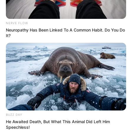
NERVE FLOW
Neuropathy Has Been Linked To A Common Habit. Do You Do
It?
BUZZ DAY
He Awaited Death, But What This Animal Did Left Him
Speechless!