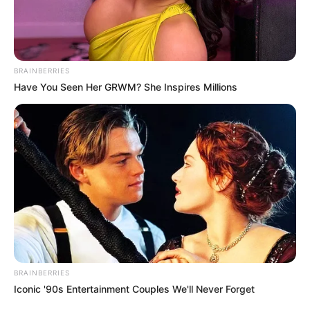
BRAINBERRIES
Have You Seen Her GRWM? She Inspires Millions
Veja Rio
2. Cesta gourmet
Outra possibilidade é fazer uma cesta gourmet
com vinhos, queijos, chocolates e outros
aperitivos que a sua mãe gostar. No entanto, é
preciso saber que essa cesta específica terá um
valor um pouco mais alto do que a anterior.
BRAINBERRIES
Portanto, avalie seu orçamento.
Iconic '90s Entertainment Couples We'll Never Forget