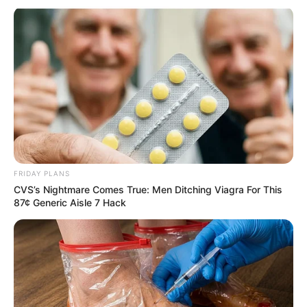
FRIDAY PLANS
CVS’s Nightmare Comes True: Men Ditching Viagra For This
Guia da Semana
87¢ Generic Aisle 7 Hack
3. Kit de temperos
Ainda falando sobre comidas… Se a sua mãe ama
temperar, então você pode investir em um kit de
temperos. Essa é uma ideia super criativa, a