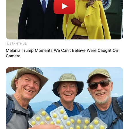
9. Kit de escritório
Sua mãe trabalha
home office
? Então pense em
um presente que vai fazer parte integralmente
da rotina dela! Kits com agenda, calendário,
caneta e blocos de anotações são ótimas ideias!
INSTANTHUB
Melania Trump Moments We Can't Believe Were Caught On
Camera