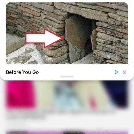
Before You Go
HABERION
He Opened The Secret Door And Instantly Regretted It!