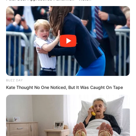
Pinterest
BUZZ DAY
Kate Thought No One Noticed, But It Was Caught On Tape
11. Kit de jardinagem
Como é a relação da sua mãe com a natureza? Se
ela gostar de plantar e cultivar lindas
plantinhas, então que tal investir em um kit de
jardinagem? Além das ferramentas, dá até para