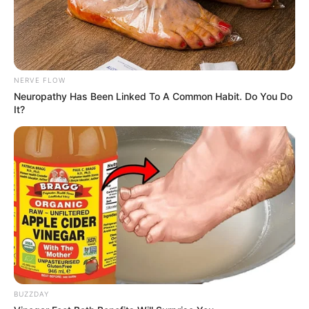
começar pela forma que você decidir embalar os
temperos. Capriche!
NERVE FLOW
Neuropathy Has Been Linked To A Common Habit. Do You Do
It?
Mimo Crafts
BUZZDAY
4. Kit de costura