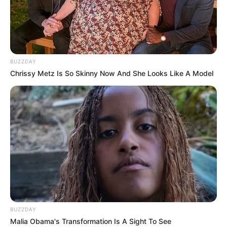
BUZZDAY
Chrissy Metz Is So Skinny Now And She Looks Like A Model
BUZZDAY
Malia Obama's Transformation Is A Sight To See