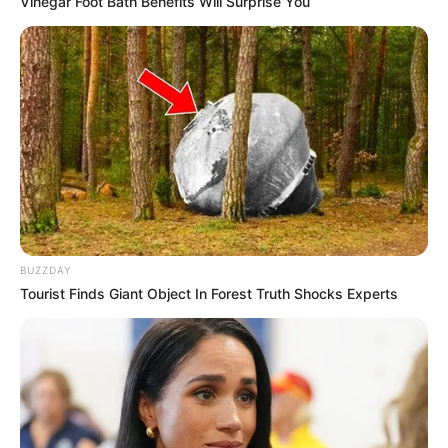
Vinegar Foot Bath Benefits Will Surprise You
Se a sua mãe gosta de costurar ou é uma artesã
de mão cheia, então que tal presenteá-la com um
kit de costura? Ela vai amar e com certeza será
muito útil no trabalho ou no hobby dela.
BUZZDAY
Tourist Finds Giant Object In Forest Truth Shocks Experts