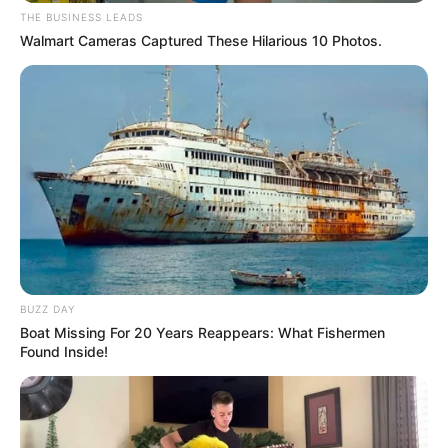
7. Kit relaxante
THE BUSINESS LEADS
Walmart Cameras Captured These Hilarious 10 Photos.
Toda mãe merece tirar um momento para relaxar
e repor as energias. Por isso, presentear a sua com
um kit relaxante não tem erro! Lembre-se de
incluir nesse kit alguns itens básicos, como
incenso, óleo essencial e sachês para escalda-pés.
BUZZ DAY
Boat Missing For 20 Years Reappears: What Fishermen
Found Inside!