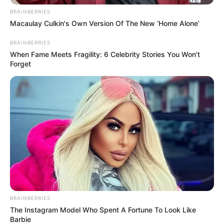
BRAINBERRIES
Macaulay Culkin's Own Version Of The New ‘Home Alone’
BRAINBERRIES
When Fame Meets Fragility: 6 Celebrity Stories You Won't
Forget
12 ideias de kit Dia das Mães para se
inspirar
Agora que você viu algumas formas de preparar
um
kit Dia das Mães
, inclusive utilizando
BRAINBERRIES
embalagens totalmente artesanais, agora é hora
The Instagram Model Who Spent A Fortune To Look Like
de se inspirar com outras ideias de kit.
Barbie