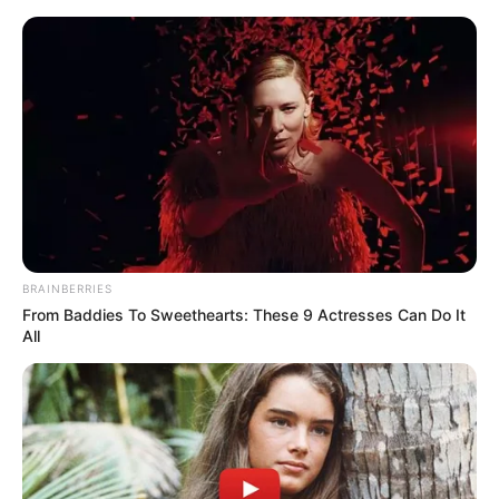
Kit Dia das Mães: 12 Ideias
Criativas + Passo a Passos
BRAINBERRIES
From Baddies To Sweethearts: These 9 Actresses Can Do It
All