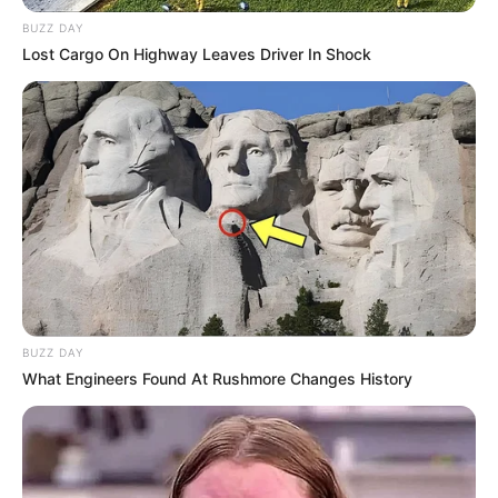
BUZZ DAY
Colar diferenciado feito com garrafa PET
Lost Cargo On Highway Leaves Driver In Shock
Como Fazer um
Kit
na Garrafa PET
Vamos mostrar como é fácil transformar uma
garrafa PET em uma lembrancinha, que serve
tanto para dia das mães quanto para você levar
numa visita à maternidade.
Materiais Necessários
Garrafa PET 2 litros
BUZZ DAY
What Engineers Found At Rushmore Changes History
Tesoura com ponta fina
Presentinhos (coisas que a mamãe gosta
ou que serão úteis na maternidade)
Fita adesiva para fechar a garrafa