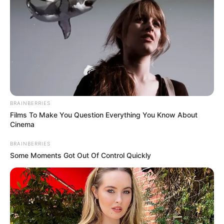
uma linda e divertida
lembrancinha para o dia
das mães
.
BRAINBERRIES
Films To Make You Question Everything You Know About
Cinema
BRAINBERRIES
Some Moments Got Out Of Control Quickly