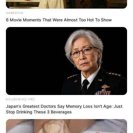
HABERION
6 Movie Moments That Were Almost Too Hot To Show
NEUROMIND PRO
Japan's Greatest Doctors Say Memory Loss Isn't Age: Just
Stop Drinking These 3 Beverages