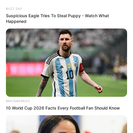
BUZZ DAY
Suspicious Eagle Tries To Steal Puppy - Watch What
Happened
Lembrancinha Para o dia Das
Mães com Garrafa PET
BRAINBERRIES
10 World Cup 2026 Facts Every Football Fan Should Know