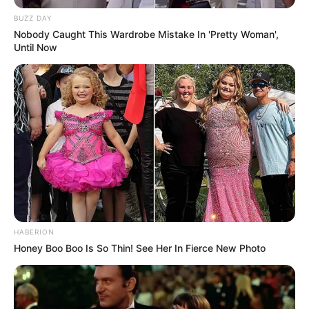
BUZZ DAY
Nobody Caught This Wardrobe Mistake In 'Pretty Woman',
Until Now
HABERION
Honey Boo Boo Is So Thin! See Her In Fierce New Photo