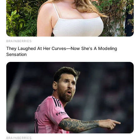
BRAINBERRIES
They Laughed At Her Curves—Now She's A Modeling
Sensation
Não é que o que era para ser uma simples
lembrança de dia das mães
ficou na verdade com
cara de presentão? Com esse
kit
caprichado será
fácil arrancar sorrisos da mamãe e deixá-la
com os olhos brilhando de tanta emoção!
Ficamos por aqui. Deixe um recado e conte pra
gente o que você achou dessa
lembrancinha de
BRAINBERRIES