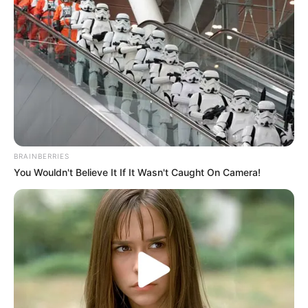
Frente
Na frente, escreva o nome da bebida, ou
melhor, da lembrança. O título “mimos para
a mamãe” pode ser uma boa opção se você
BRAINBERRIES
You Wouldn't Believe It If It Wasn't Caught On Camera!
estiver sem ideias. Você pode usar o mesmo
tipo de letra da marca Coca-cola se quiser
deixar o rótulo da lembrança parecido com o
rótulo da bebida.
Verso
No verso, escreva o nome dos ingredientes, ou