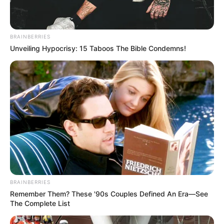
BRAINBERRIES
Unveiling Hypocrisy: 15 Taboos The Bible Condemns!
BRAINBERRIES
Remember Them? These '90s Couples Defined An Era—See
The Complete List