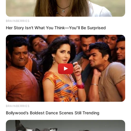
seja, o nome de todas as coisinhas que você
colocou dentro da garrafa: bucha, goma de
mascar e assim em diante.
BRAINBERRIES
Her Story Isn't What You Think—You''ll Be Surprised
Para deixar o presente ainda mais mimoso,
você também pode acrescentar no verso uma
frase do tipo “fabricado e envasado com
amor” – o que nada mais é do que uma
paráfrase daquelas frases que vêm nos
rótulos dos refrigerantes.
Coloque ainda local e data, além dos nomes
de todos que colaboraram com o presente.
Para finalizar, cole alguns adereços, como
BRAINBERRIES
laço de cetim e pequenas flores.
Bollywood’s Boldest Dance Scenes Still Trending
Depois de seguir esses passos simples você terá