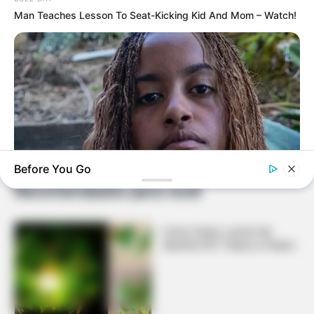
Man Teaches Lesson To Seat-Kicking Kid And Mom – Watch!
Facebook
Twitter
Pinterest
Share
Mariana Barbosa
03/04/2017
Before You Go
Recomendados para você
BUZZ DAY
Malia Obama's Transformation Is A Sight To See
Como Fazer Lustre de
Garrafa PET Passo a Passo