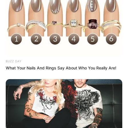
BUZZ DAY
What Your Nails And Rings Say About Who You Really Are!
5. Para decorar a garrafa, cubra a parte central
com papel estampado; corte uma folha A4 no
sentido do comprimento pregue-a com fita
adesiva.
6. Em seguida, crie um rótulo personalizado para
colar por cima do papel estampado.