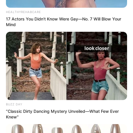
com fita adesiva.
HEALTHYREHABCARE
17 Actors You Didn't Know Were Gay—No. 7 Will Blow Your
Mind
BUZZ DAY
“Classic Dirty Dancing Mystery Unveiled—What Few Ever
Knew"