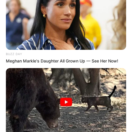
BUZZ DAY
Meghan Markle's Daughter All Grown Up — See Her Now!
As
lembrancinhas para o dia das mães
não podem
ser só bonitas, elas também precisam ser úteis e
ter a cara da homenageada. Afinal, a pior coisa
que existe é receber algo que não tem nada a ver
com a gente, não é verdade?
Se você planeja presentear alguma mamãe nos
próximos dias, é bem provável que você já saiba