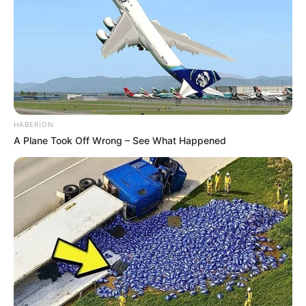
HABERION
A Plane Took Off Wrong – See What Happened
Com boas ideias e com vontade de colocar a mão
na massa, é possível criar uma
lembrancinha para
o dia das mães
linda, mesmo com orçamento
apertado. Continue com a gente e descubra como
fazer essa mágica acontecer!
Veja também:
Como fazer caixinha de presente com garrafa pet