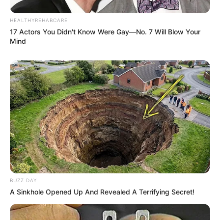
HEALTHYREHABCARE
17 Actors You Didn't Know Were Gay—No. 7 Will Blow Your
Mind
BUZZ DAY
A Sinkhole Opened Up And Revealed A Terrifying Secret!