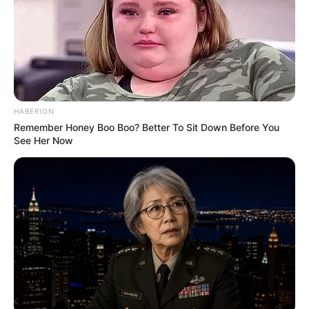
Cartolina ou papel sulfite para imprimir o
rótulo
Papel decorado (opcional)
Cola e avimentos (fita de cetim, flores
HABERION
decorativas, contas)
Remember Honey Boo Boo? Better To Sit Down Before You
See Her Now
Passo a Passo
1. Lave a garrafa com água e sabão e coloque-a
para escorrer.
2. Quando a garrafa estiver seca, faça uma
abertura que seja suficiente para inserir os
objetos.