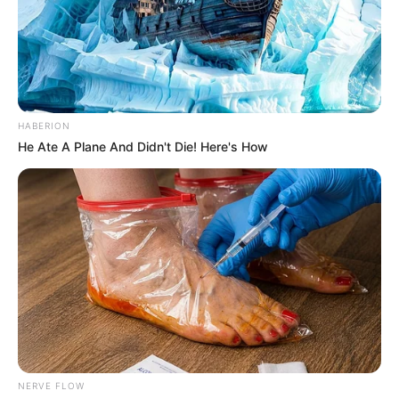
HABERION
He Ate A Plane And Didn't Die! Here's How
NERVE FLOW