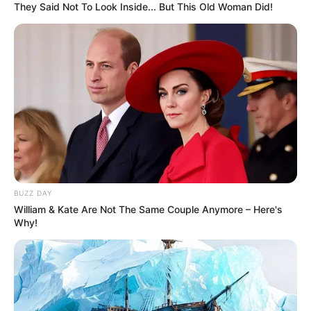
They Said Not To Look Inside... But This Old Woman Did!
BUZZ DAY
William & Kate Are Not The Same Couple Anymore – Here's
Why!