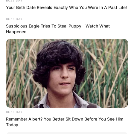
BUZZ DAY
Your Birth Date Reveals Exactly Who You Were In A Past Life!
BUZZ DAY
Suspicious Eagle Tries To Steal Puppy - Watch What
Happened
1) Comece pegando o fio de juta e molhando ele
com cola branca misturada com um pouco de
água. Em seguida, dê algumas voltas com o fio
na bola.
BUZZ DAY
Remember Albert? You Better Sit Down Before You See Him
Today