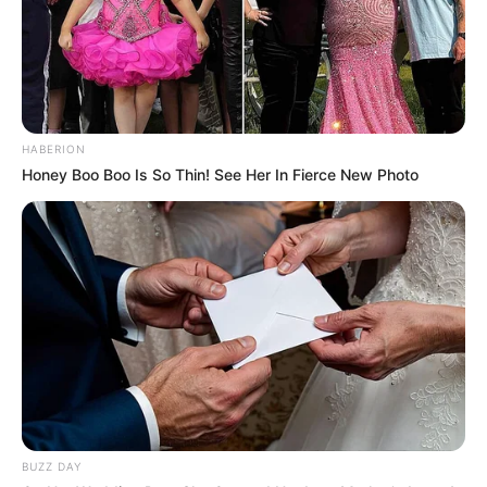
Deixe seu comentário
HABERION
Honey Boo Boo Is So Thin! See Her In Fierce New Photo
15 Comentários
eulenice
há 13 anos
achei linnnda a cortina feita, e muitas outras coisas
tbm….parabensss.. amoooo artesanato…
raque aparecida de borba da silva
há 13 anos
a dorei esta revista bjs
BUZZ DAY