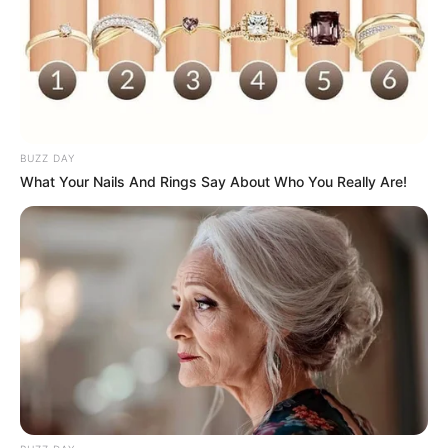
BUZZ DAY
What Your Nails And Rings Say About Who You Really Are!