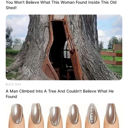
You Won't Believe What This Woman Found Inside This Old
Shed!
BUZZ DAY
Fio de juta
A Man Climbed Into A Tree And Couldn't Believe What He
Cola branca
Found
Bola infantil
Como fazer a luminária diferente