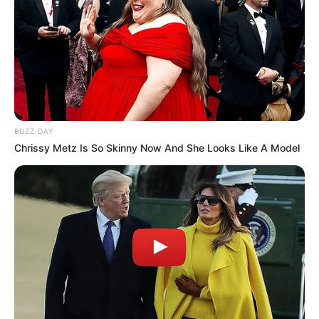
BUZZ DAY
Chrissy Metz Is So Skinny Now And She Looks Like A Model