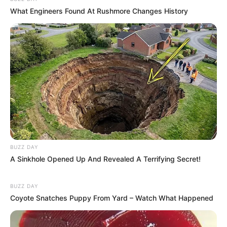
What Engineers Found At Rushmore Changes History
corneliavitorianogueira de carvalho
há 13 anos
adorei as dicas de decoração.parabens.
Vanessa S Silva
há 13 anos
Adorei ficou muito bonito vou fazer na cortina do
quarto do meu baby e no meu
suely
há 13 anos
BUZZ DAY
como faz pra que elas nao se movimente quando
A Sinkhole Opened Up And Revealed A Terrifying Secret!
abri a cortina,
Claudia Telles
há 12 anos
BUZZ DAY
Coyote Snatches Puppy From Yard – Watch What Happened
Excelente dica! Deu um toque muito original. Hum,
será que não vou precisar trocar as minhas cortinas?!