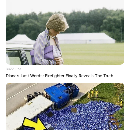
2) Dê voltas aleatórias, em várias direções para
preencher toda a área da bola. Cuidado ao
enrolar o fio para deixar a parte superior
BUZZ DAY
Diana’s Last Words: Firefighter Finally Reveals The Truth
3) Depois que terminar de enrolar é hora de
passar um pouco mais de cola branca em toda a
superfície. Você pode passar com um pincel se
preferir.
4) Espere a cola secar completamente.