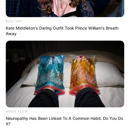
Lembrancinhas de Casamento
BUZZ DAY
Mosaico
Kate Middleton's Daring Outfit Took Prince William's Breath
Away
Patchwork
Pintura em Tecido
Sabonete artesanal
Artesanato com Garrafa Pet
NERVE FLOW
Neuropathy Has Been Linked To A Common Habit. Do You Do
It?
Revista Artesanato - 18.079.935/0001-70 FBO Negócios de