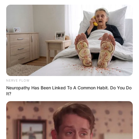
Luminária artesanal feita com fios
de juta – uma maravilha
NERVE FLOW
Neuropathy Has Been Linked To A Common Habit. Do You Do
It?