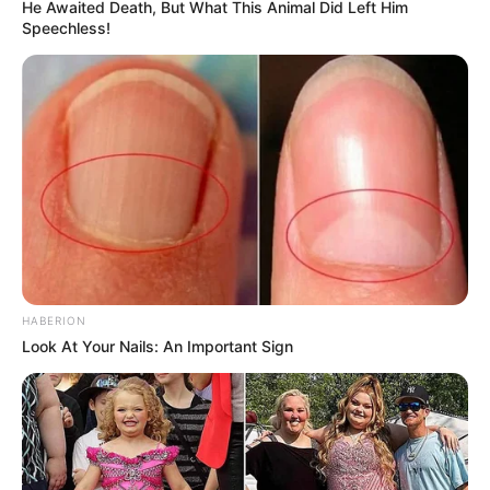
He Awaited Death, But What This Animal Did Left Him
Speechless!
Espelho criativo feito com
prendedores de roupa
HABERION
Dica de decoração – deixe a
Look At Your Nails: An Important Sign
cortina da sua casa
diferente