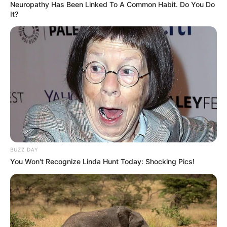
Neuropathy Has Been Linked To A Common Habit. Do You Do
It?
BUZZ DAY
You Won't Recognize Linda Hunt Today: Shocking Pics!