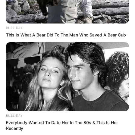
BUZZ DAY
This Is What A Bear Did To The Man Who Saved A Bear Cub
BUZZ DAY
Everybody Wanted To Date Her In The 80s & This Is Her
Recently