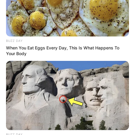
eliane
há 13 anos
Parabéns, vcs são dez, eu adoroooo!!!
BUZZ DAY
roseli
há 13 anos
When You Eat Eggs Every Day, This Is What Happens To
Your Body
não entendi, como voce coloca a cortina, ai os panos
ficam todos num só canto?????
Janilda Brito
há 13 anos
Muito bonita essa Revista de Artesanato, amei……
eucineia
há 13 anos
em resposta à roseli
na verdade ela coloca os retalhos no varão do bandô,
apesar que não gostei muito ficou sem acabamento.
BUZZ DAY