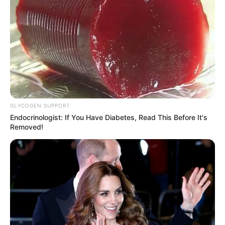
rsrs
Obrigada!
18.079.935/0001-70
FBO Negócios de Treinamento e Marketing Digital
GLYCOGEN SUPPORT
Endocrinologist: If You Have Diabetes, Read This Before It's
Removed!
Artesanatos
Encadernação Artesanal
Filtro dos Sonhos