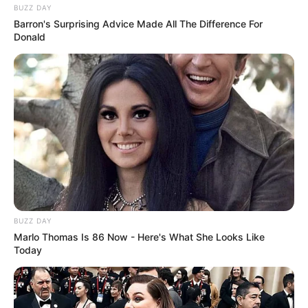
BUZZ DAY
Barron's Surprising Advice Made All The Difference For
Donald
BUZZ DAY
Marlo Thomas Is 86 Now - Here's What She Looks Like
Today