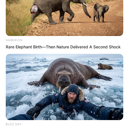
Facebook
Twitter
Pinterest
Share
Revista Artesanato
HABERION
Rare Elephant Birth—Then Nature Delivered A Second Shock
22/04/2013
Recomendados para você
Como fazer um lindo lustre
de renda – passo a passo
Suporte para pratos feito
BUZZ DAY
com fios de juta