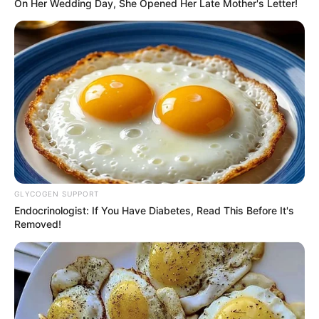
On Her Wedding Day, She Opened Her Late Mother's Letter!
mara marcondes
há 13 anos
por favor me mande mais novidades eu
amoooooooooo
SUELY
há 13 anos
ACHEI O MÁXIMO.
cynthia anscimento
há 13 anos
muito lindo
GLYCOGEN SUPPORT
Endocrinologist: If You Have Diabetes, Read This Before It's
Removed!
Valderez
há 13 anos
Simples, prático e lindo
nise
há 13 anos
seu site é maravilhoso, tô amando tudoooo…!!!!