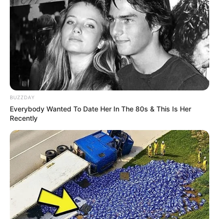
9. Bolsa
10. Balanço
11. Prateleira suspensa
12. Suporte
13. Toalha
14. Arranjo de flor
Material básico para fazer macramê
BUZZDAY
Everybody Wanted To Date Her In The 80s & This Is Her
Antigamente eram utilizadas fibras animais e
Recently
vegetais, uma vez que elas se assemelhavam à lã,
algodão, linho, sisal, entre outras.
Hoje em dia, além desses tipos de linhas, você
pode utilizar: barbante, linhas próprias para o
macramê, fitas e até mesmo linhas de crochê.
A sua escolha vai depender de qual peça será