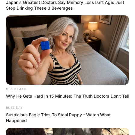
Japan's Greatest Doctors Say Memory Loss Isn't Age: Just
Ele pode ser utilizado para produzir desde itens
Stop Drinking These 3 Beverages
essenciais do dia-a-dia, como a roupa de cama,
mesa e banho, até peças decorativas, que estão
super em alta.
Para te ajudar a conhecer melhor essa técnica,
elaboramos esse guia absolutamente completo
sobre
macramê.
Nele você encontrará informações sobre o
material utilizado, os principais pontos, fotos de
DIRECTMAX
peças que podem ser feitas a partir dessa arte e
Why He Gets Hard In 15 Minutes: The Truth Doctors Don't Tell
passo a passos incríveis para você começar a
BUZZ DAY
fazer o seu item em
macramê
agora mesmo.
Suspicious Eagle Tries To Steal Puppy - Watch What
Confira!
Happened