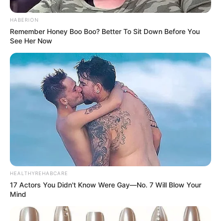
qual um fica esticado e os outros dois são
HABERION
trançados em torno dele.
Remember Honey Boo Boo? Better To Sit Down Before You
See Her Now
HEALTHYREHABCARE
Ponto festonê:
esse ponto é feito com dois
17 Actors You Didn't Know Were Gay—No. 7 Will Blow Your
fios, no qual um é esticado e o outro se
Mind
entrelaça a ele, formando um nó lateral, que
pode ser mudado conforme o lado do fio que