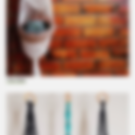
BRAINBERRIES
Remember These Iconic '90s Couples? See The List That
Defined A Generation
Tua Casa
BRAINBERRIES