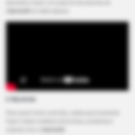
Aprenda a fazer um suporte de plantas de
macramê
no vídeo abaixo.
2. Bijuterias
Para quem ama uma biju, saiba que é possível
fazer lindos modelos de brincos, pulseiras e
colares com o
macramê
.