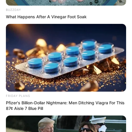
BUZZDAY
What Happens After A Vinegar Foot Soak
FRIDAY PLANS
Pfizer's Billion-Dollar Nightmare: Men Ditching Viagra For This
87¢ Aisle 7 Blue Pill
Decor Fácil