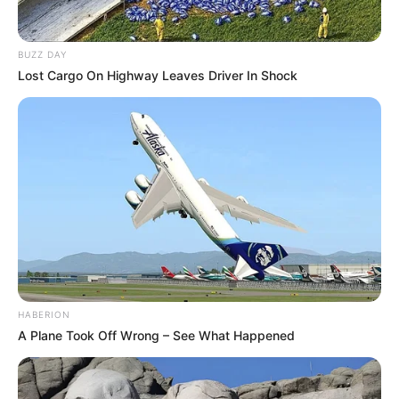
produzida e qual acabamento você está
buscando.
BUZZ DAY
Lost Cargo On Highway Leaves Driver In Shock
HABERION
A Plane Took Off Wrong – See What Happened
Além da linha, você precisará de um objeto para
utilizar de âncora para tecer, como lápis, cavilha
de madeira, entre outros.