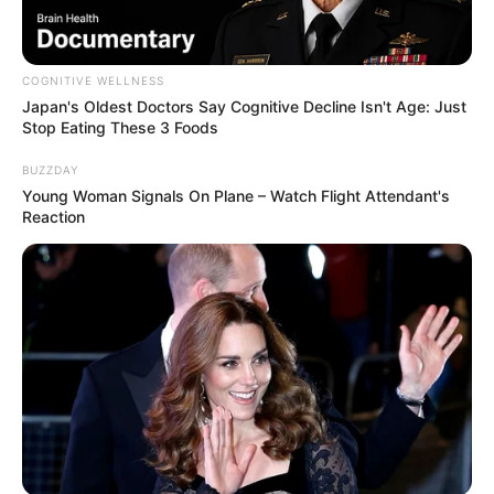
abaixo.
COGNITIVE WELLNESS
Japan's Oldest Doctors Say Cognitive Decline Isn't Age: Just
Stop Eating These 3 Foods
BUZZDAY
Young Woman Signals On Plane – Watch Flight Attendant's
Reaction
14 Tipos de peças para fazer com
macramê
Agora é hora de ver algumas lindas peças que
podem ser feitas com essa arte e aprender a
produzi-las agora mesmo. Confira!