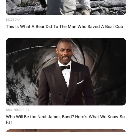
BUZZDAY
This Is What A Bear Did To The Man Who Saved A Bear Cub
Decor Fácil
BRAINBERRIES
Who Will Be the Next James Bond? Here's What We Know So
Far