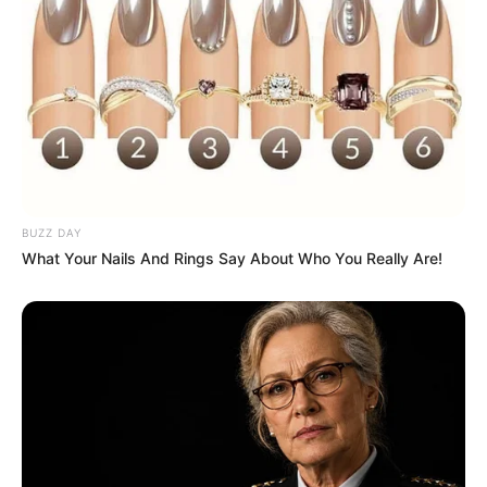
fica sobre o nó.
BUZZ DAY
What Your Nails And Rings Say About Who You Really Are!
Esses pontos básicos podem dar origem a outros,
como: nó josefina, meio-nó alternante, nós
duplos em diagonal, nó quadrado e nó chato.
Aprenda a fazer alguns desses nós no tutorial