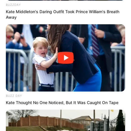
BUZZDAY
1. Suporte para plantas
Kate Middleton's Daring Outfit Took Prince William's Breath
Away
Essa é uma peça muito querida e utilizada para
dar mais charme à decoração da casa. É também
uma forma de colocar mais vasos em casa sem
utilizar muito espaço.
BUZZ DAY
Kate Thought No One Noticed, But It Was Caught On Tape