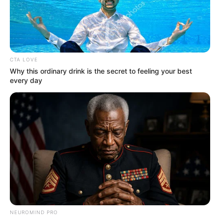
CTA LOVE
Why this ordinary drink is the secret to feeling your best
every day
O
macramê
é uma técnica milenar que consiste
em um trabalho de fios e nós. Ela é bastante
acessível, uma vez que não requer o uso de
máquina ou qualquer outro tipo de ferramenta.
Basta utilizar as mãos para produzir lindas
peças!
NEUROMIND PRO