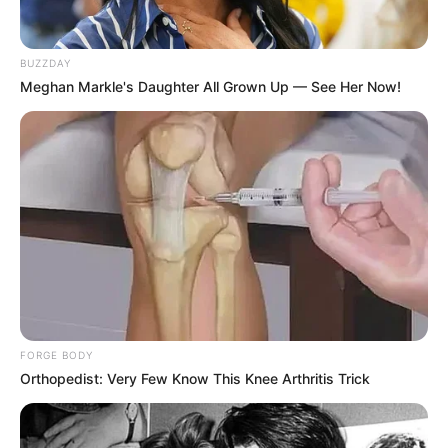
Passo a Passo
Artesanato com Corda de Sisal: 29 Ideias para
BUZZDAY
Decorar sua Casa
Meghan Markle's Daughter All Grown Up — See Her Now!
Índice
Material básico para fazer macramê
Os principais pontos (nós) do macramê
14 Tipos de peças para fazer com macramê
1. Suporte para plantas
2. Bijuterias
Pulseira
Brinco
3. Painel
4. Filtro dos sonhos
FORGE BODY
5. Cortina
Orthopedist: Very Few Know This Knee Arthritis Trick
6. Luminárias
7. Caminho/toalha de mesa
8. Capa para almofada