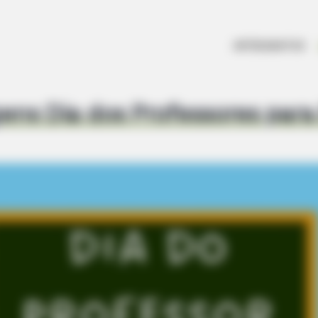
ARTESANATOS
ns Dia dos Professores para 