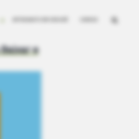


ARTESANATO EM CROCHÊ
CURSOS
Baixar e