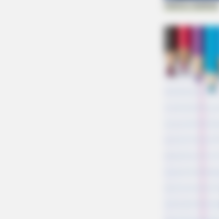
Fashion Bubble
BUZZ DAY
Kate Middleton's Daring Outfit Too
Prince William's Breath Away