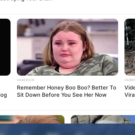
s
HABERION
HABE
Remember Honey Boo Boo? Better To
Vid
Fog
Sit Down Before You See Her Now
Vira