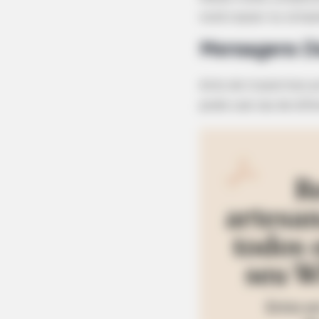
você copiar ou simpl
Mensagens Di
Ants de trazermos 
pode usá-las de dife