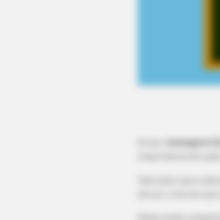
Enviar
mensagens Di
importância de cada
Vale dizer que a da
altura, uma vez que 
Desse modo, prepar