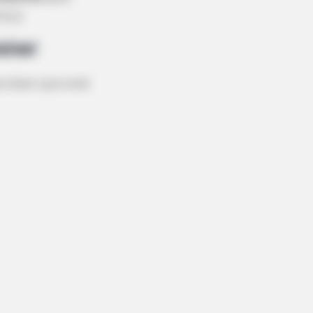
fira!
aixar
e dizer que você