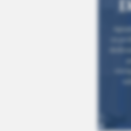
HABERION
William And Kate Let Their Guard
Were On