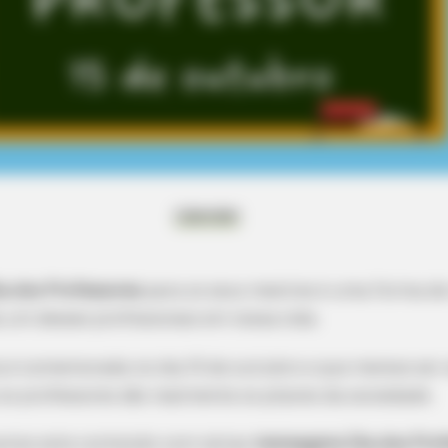
Calendarr
a dos Professores
para os seus mestres é uma forma de
 um desses profissionais em nossa vida.
ta é comemorada no dia 15 de outubro e que merece ser 
os professores são realmente os pilares da sociedade.
amos este conteúdo com várias
mensagens Dia dos Prof