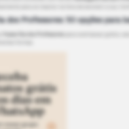
esmente para se inspirar na hora de escrever a sua. Con
a dos Professores
: 50 opções para b
as
frases Dia dos Professores
para você baixar grátis, val
rentes formas.