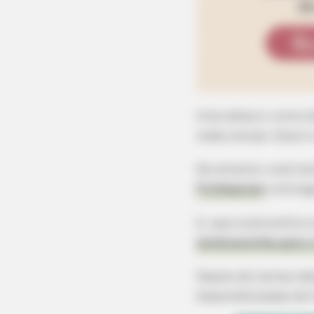
Uma delas é, como 
redes sociais. Essa 
No entanto, você t
Professores
e entreg
E, caso você prefira
lembrancinha para o
Depois de tantas id
disponibilizadas de 