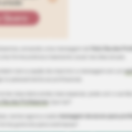
dissemos, enviando uma mensagem de
Feliz Dia dos Pro
é uma forma prática e bastante usual nos dias atuais.
ambém tem a opção de imprimir a mensagem em um
ca
á-lo pessoalmente ao profissional.
 tornar essa data ainda mais especial, pode unir o cartã
 Dia dos Professores
. Que tal?
eias, vamos agora a cada
mensagem de aluno para prof
forma gratuita para você baixar!