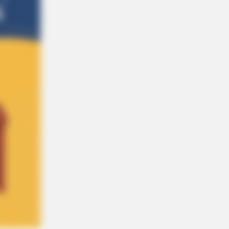
t Rushmore Changes History