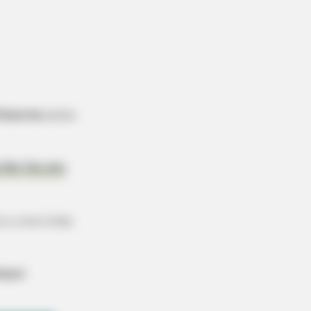
fessores
pelas
rtão Dia dos
o a uma linda
essor