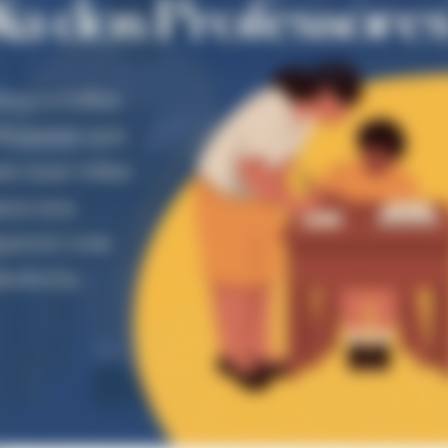
BUZZ DAY
 Down, But The Cameras
What Engineers Found A