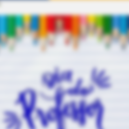
s
BUZZ DAY
RADA
k
Bear Approaches Cat: What Happens
11 S
Next Is Pure Magic
With
RADAR MEDIA
Suddenly, The Lawn Sha
Bursts Open