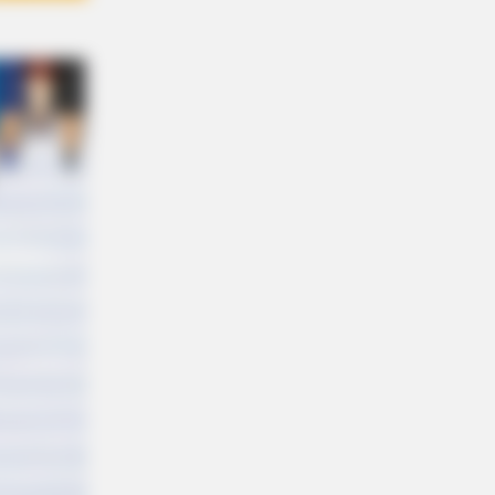
R MEDIA
tars Who Look Totally Different
 Natural Hair
kes Like A Trampoline—Then It