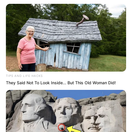
receptiva.
Além disso, ele enfeita o ambiente escolar com
cores e mensagens positivas, o que cria uma
atmosfera deliciosa para o início de um novo
semestre.
E vale dizer que você pode fazer
painel sejam
bem-vindos educação infantil
, ensino
TIPS AND LIFE HACKS
fundamental e médio também. Com isso, todos
They Said Not To Look Inside... But This Old Woman Did!
os integrantes da escola se sentirão bem
recebidos.
Por isso, preparamos este post com várias ideias
de
painel de boas-vindas para escola.
Assim,
dentre muitas opções, você – professor, diretor