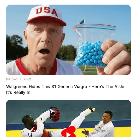
Painel de Boas-Vindas para
Escola: 25 Ideias para Volta às
Aulas
FRIDAY PLANS
Walgreens Hides This $1 Generic Viagra - Here's The Aisle
It's Really In.