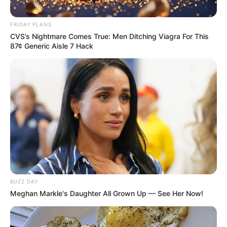
FRIDAY PLANS
CVS’s Nightmare Comes True: Men Ditching Viagra For This
87¢ Generic Aisle 7 Hack
Aluno On
BUZZ DAY
Meghan Markle's Daughter All Grown Up — See Her Now!