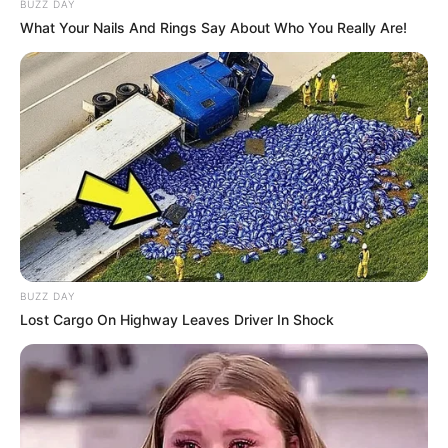
BUZZ DAY
What Your Nails And Rings Say About Who You Really Are!
Educação e Transformação
BUZZ DAY
Lost Cargo On Highway Leaves Driver In Shock
Papo da Professora Denise