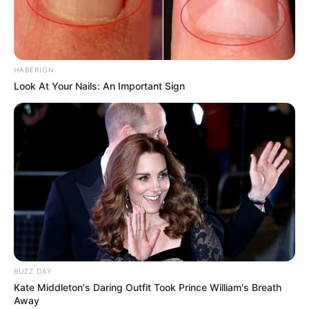
HABERION
Look At Your Nails: An Important Sign
BUZZ DAY
Aluno On
Kate Middleton's Daring Outfit Took Prince William's Breath
Away