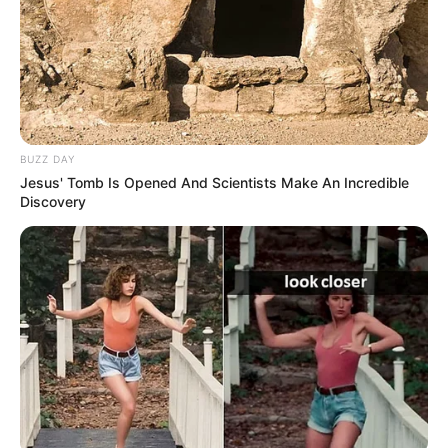
de trabalhos manuais, inclusive para fazer na
escola e juntos com os alunos. Esperamos você!
BUZZ DAY
Jesus' Tomb Is Opened And Scientists Make An Incredible
Discovery