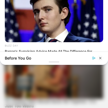
BUZZ DAY
Barron's Surprising Advice Made All The Difference For
Donald
Before You Go