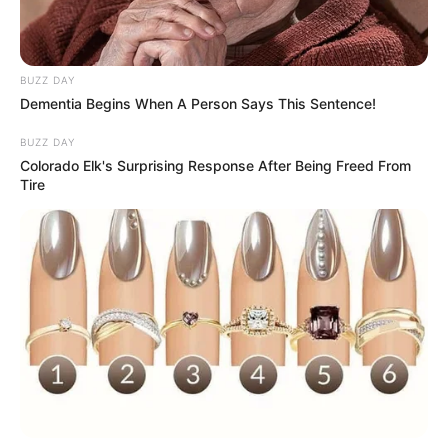
boas-vindas para a volta às aulas!
Painel de boas-vindas simples
BUZZ DAY
Primeiramente, vamos trazer alguns painéis bem
Dementia Begins When A Person Says This Sentence!
simples de serem feitos. Afinal, eles não levam
BUZZ DAY
muitos elementos e podem ser feitos com
Colorado Elk's Surprising Response After Being Freed From
bastante agilidade.
Tire