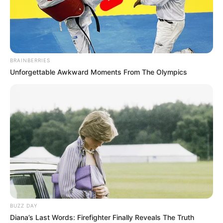
BRAINBERRIES
Unforgettable Awkward Moments From The Olympics
Elo
7
Um
painel de boas-vindas para escola
é uma
BUZZ DAY
forma de receber os alunos, professores e
Diana’s Last Words: Firefighter Finally Reveals The Truth
funcionários, após as férias de forma carinhosa e