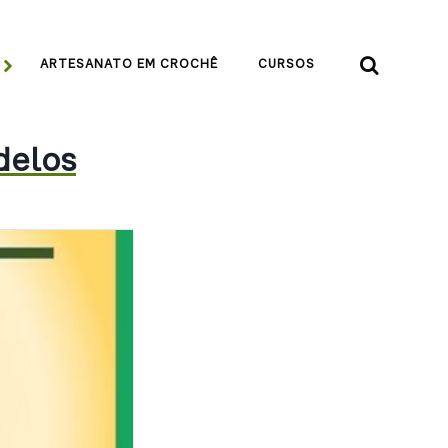


ARTESANATO EM CROCHÊ
CURSOS
delos