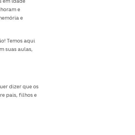
as em idade
lhoram e
memória e
ão! Temos aqui
em suas aulas,
uer dizer que os
 pais, filhos e