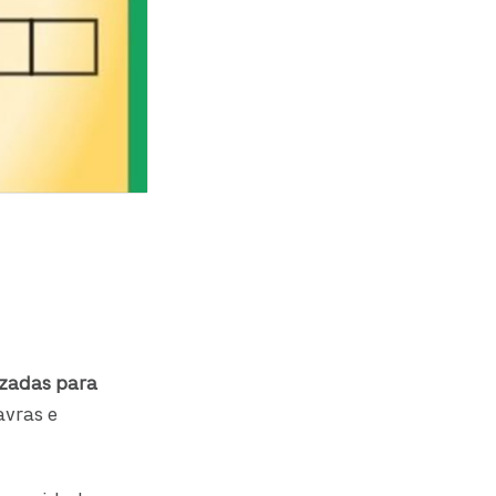
uzadas para
avras e