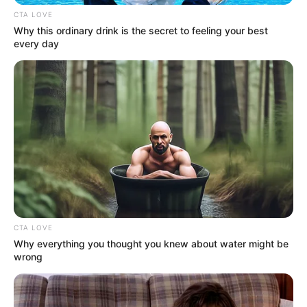
você tenha acesso a anúncios relevantes e adequados
CTA LOVE
ao seu perfil, bem como o constante acesso ao
Why this ordinary drink is the secret to feeling your best
conteúdo do website, o qual carece de receita para se
every day
manter.
É importante esclarecer que fazemos uso de serviços
de outras empresas para exibir anúncios no nosso site.
Esses anúncios podem conter Cookies e/ou Web
Beacons para coletar dados durante o próprio processo
de exibição, como, por exemplo, se você clicou no
anúncio, tendo interesse naquele produto ou serviço
ofertado. O
Revista Artesanato
não tem acesso a
essas informações e também não se responsabiliza
pelos dados e informações coletadas por empresas
terceiras, uma vez que esse procedimento não está sob
nosso controle.
CTA LOVE
O
Revista Artesanato
exibe anúncios servidos pela rede
Why everything you thought you knew about water might be
do Google Adsense. O Google utiliza cookies para exibir
wrong
anúncios nos sites que os publicam. O Cookie DART
permite que sejam exibidos anúncios de acordo com as
suas preferências e os seus hábitos de navegação.