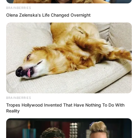
Pessoais podem estar em qualquer mídia ou formato,
BRAINBERRIES
inclusive registros eletrônicos ou computadorizados,
Olena Zelenska's Life Changed Overnight
bem como em arquivos baseados em papel.
Dados Não Pessoais:
são aqueles que não permitem a
sua identificação, tais como quais páginas do site
foram visitadas pelo usuário, quando foram visitadas,
quais hiperlinks foram clicados, quais conteúdos ou
serviços foram solicitados ou indicados, entre outros
dados que não sejam capazes de fornecer informações
pessoais, ou seja, não permitam a sua identificação.
Usuário:
qualquer pessoa física ou jurídica que acesse ou
utilize, mediante qualquer meio, incluindo aparelhos
móveis, celulares, tablets, computadores pessoais,
BRAINBERRIES
navegadores de internet e demais meios de acesso que
Tropes Hollywood Invented That Have Nothing To Do With
vierem a ser desenvolvidos.
Reality
O usuário de um website também é conhecido como Titular
de Dados Pessoais. Nesta “Política” você poderá ser
referido também como usuário.