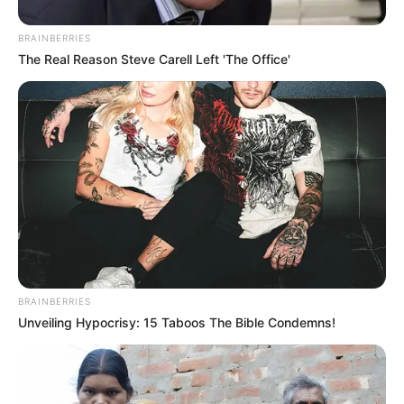
respeitando os seus direitos de privacidade. Outros
websites, tais como Facebook, Google e Instagram,
podem nos fornecer alguns dados, desde que você os
BRAINBERRIES
tenha previamente autorizado, para que o
Revista
The Real Reason Steve Carell Left 'The Office'
Artesanato
consiga aprimorar a sua experiência,
fornecendo-lhe os melhores produtos e serviços.
Dados de navegação:
são os dados que obtemos
mesmo quando você não preenche nenhum formulário ou
não solicita nenhum conteúdo gratuito do
Revista
Artesanato
. Os dados de navegação, por si sós, não
podem ser considerados dados pessoais, portanto, são
dados não pessoais que indicam, por exemplo, quais
páginas do site foram visitadas, quando foram
visitadas, em quais hiperlinks você clicou, quais
conteúdos ou serviços foram solicitados ou indicados
por você, a sua localização aproximada (latitude e
BRAINBERRIES
longitude); o seu endereço de IP; as informações do seu
Unveiling Hypocrisy: 15 Taboos The Bible Condemns!
dispositivo de acesso (como identificador da unidade,
identificador de publicidade, nome e tipo de sistema
operacional); e as informação da sua conexão de
internet dentre outros.