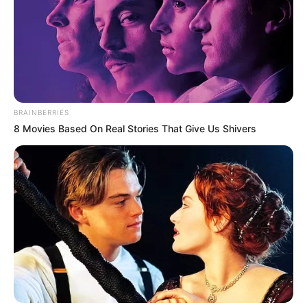
BRAINBERRIES
Politica de privacidade
8 Movies Based On Real Stories That Give Us Shivers
Seja bem vindo à nossa Política de Privacidade! Aqui iremos
lhe explicar quem somos, como cuidamos de suas
informações e quais as medidas de proteção adotamos
para garantir a maior segurança possível à nossa relação.
Primeiro, o que é o site
Revista Artesanato
?
Nós somos o portal informativo
Revista Artesanato
e
temos o objetivo de compartilhar informações sobre de
modo simples, acessível, claro e eficiente. Também
podemos promover produtos e serviços relacionados, à
medida em que publicamos nosso conteúdo informativo.
Outrossim, essa divulgação pode ser indireta, através de