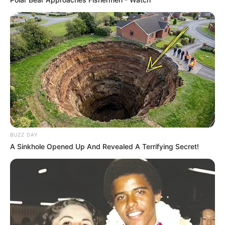
tem direito não só de obter, mas de controlar, a qualquer
momento, mediante requisição ao
Revista Artesanato
:
a confirmação da existência de tratamento de seus
dados;
o acesso aos dados;
a correção de dados incompletos, inexatos ou
desatualizados;
a anonimização, o bloqueio ou eliminação de dados
desnecessários, excessivos ou tratados em
desconformidade com o disposto da Lei Geral de
BUZZ DAY
Proteção de Dados (LGPD);
A Sinkhole Opened Up And Revealed A Terrifying Secret!
a portabilidade dos dados a outro fornecedor de serviço
ou produto. Neste caso, exige-se a sua requisição
expressa, de acordo com a regulamentação de
autoridade nacional a ser criada, observados os
segredos comerciais e industriais do
Revista
Artesanato
;