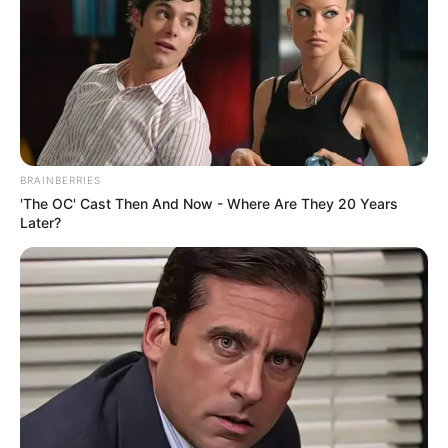
Como podemos ter acesso aos seus dados?
A quantidade e o tipo de informações coletadas pelo
Revista Artesanato
pode variar conforme a sua vontade,
autorização, bem como o uso que você faz de nossos
websites e de nossas ferramentas.
Vamos lhe explicar como podemos ter acesso aos seus
dados:
BRAINBERRIES
Dados fornecidos por você:
são os dados fornecidos
'The OC' Cast Then And Now - Where Are They 20 Years
quando você realiza o cadastro e/ou preenche
Later?
formulários oferecidos pelo
Revista Artesanato
, para
ter acesso a conteúdos gratuitos nos nossos websites
e plataformas (e-books, quizzes e semelhantes) ou para
participar do processo de seleção de pessoal. A
exemplo, são dados como e-mail, nome completo,
número de telefone, endereço e data de nascimento.
Dados de terceiros:
também podemos coletar dados
sobre você de fontes disponíveis ao público,
prestadores de serviços e parceiros que nos forneçam
os seus dados de acordo com a legislação aplicável e