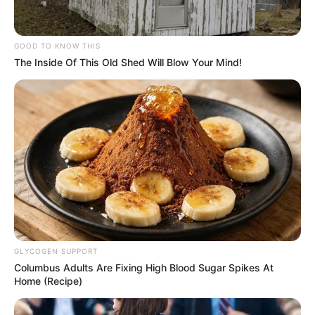
aumentar a renda com a venda de amigurumis,
preparamos este conteúdo. Aqui, você encontrará
GOOD TO KNOW THIS
26
receitas de amigurumi grátis
, além de um
The Inside Of This Old Shed Will Blow Your Mind!
passo a passo em vídeo completo.
Portanto, continue a leitura para ter acesso a
tudo isso e muito mais agora mesmo!
GLYCOGEN SUPPORT
Columbus Adults Are Fixing High Blood Sugar Spikes At
Home (Recipe)