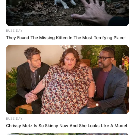
VEJA A RECEITA AQUI
11. Soldado
BUZZ DAY
They Found The Missing Kitten In The Most Terrifying Place!
BUZZ DAY
Chrissy Metz Is So Skinny Now And She Looks Like A Model