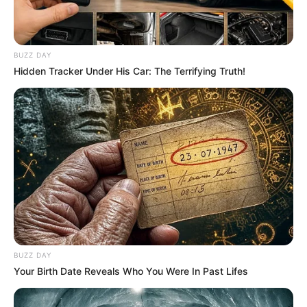
BUZZ DAY
Hidden Tracker Under His Car: The Terrifying Truth!
BUZZ DAY
Your Birth Date Reveals Who You Were In Past Lifes