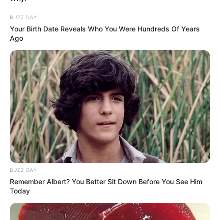
3. Pedreiro ou mestre de obras
BUZZ DAY
Your Birth Date Reveals Who You Were Hundreds Of Years
Ago
BUZZ DAY
Remember Albert? You Better Sit Down Before You See Him
Today