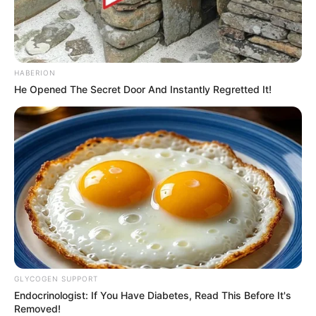
HABERION
He Opened The Secret Door And Instantly Regretted It!
VEJA A RECEITA AQUI
10. Veterinário
GLYCOGEN SUPPORT
Endocrinologist: If You Have Diabetes, Read This Before It's
Removed!