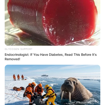
GLYCOGEN SUPPORT
VEJA A RECEITA AQUI
Endocrinologist: If You Have Diabetes, Read This Before It's
Removed!
4. Músico