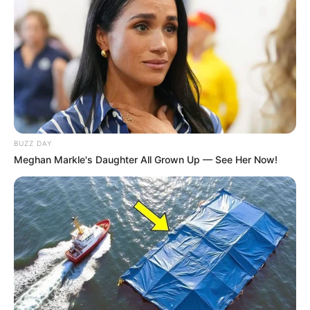
5. Violinista
BUZZ DAY
Meghan Markle's Daughter All Grown Up — See Her Now!