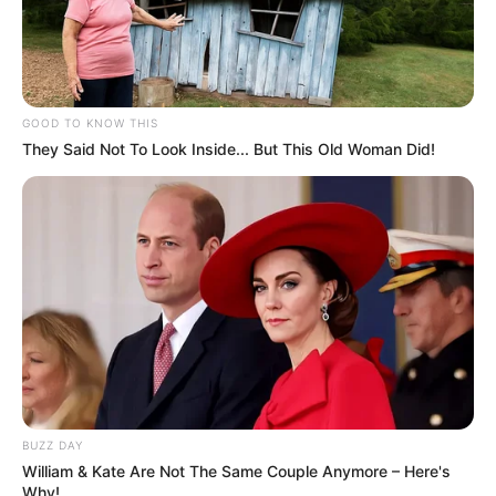
GOOD TO KNOW THIS
They Said Not To Look Inside... But This Old Woman Did!
BUZZ DAY
William & Kate Are Not The Same Couple Anymore – Here's
VEJA A RECEITA AQUI
Why!