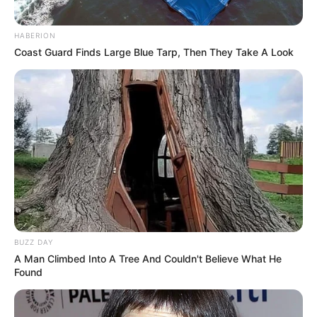
HABERION
Coast Guard Finds Large Blue Tarp, Then They Take A Look
VEJA A RECEITA AQUI
6. Pianista
BUZZ DAY
A Man Climbed Into A Tree And Couldn't Believe What He
Found