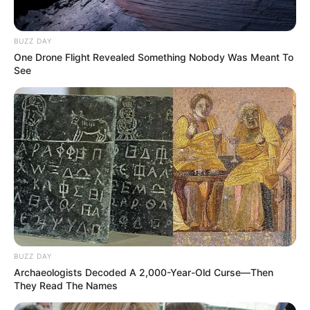
BUZZ DAY
One Drone Flight Revealed Something Nobody Was Meant To
See
VEJA A RECEITA AQUI
14. Cantor
BUZZ DAY
Archaeologists Decoded A 2,000-Year-Old Curse—Then
They Read The Names