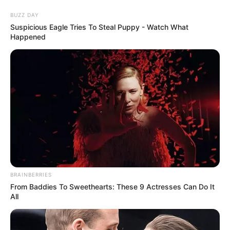
BUZZ DAY
Suspicious Eagle Tries To Steal Puppy - Watch What
Happened
Receitas de Amigurumi: 26
Modelos de Profissões para Baixar
Grátis
BRAINBERRIES
From Baddies To Sweethearts: These 9 Actresses Can Do It
All