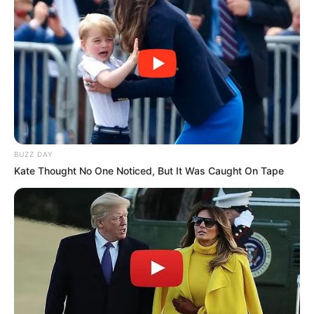
Veja também:
BUZZ DAY
Como Fazer Amigurumi – Aprenda essa Arte que é
Kate Thought No One Noticed, But It Was Caught On Tape
um Sucesso
Cacto de Crochê: 9 Receitas e Passo a Passos
Fáceis
Índice
Receita de amigurumi: passo a passo
25 Receitas de amigurumi para baixar grátis