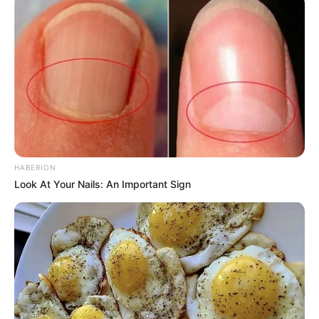
grátis
Pensou em
amigurumi: receitas fáceis
? Então
chegou no lugar certo! Neste tópico, você já vai
aprender
como fazer amigurumi
de diversas
profissões, como cantor, policial, artesã, gari,
carteiro, fotógrafo e muito mais!
Se você gostar de alguma profissão e quiser fazê-
HABERION
la na versão masculina ou feminina e com pele
Look At Your Nails: An Important Sign
branca ou negra, basta adaptar as cores das
linhas, as peças de roupas ou o cabelo. Assim você
pode fazer um presente bem personalizado.
Por isso, confira agora todas as receitas,
retiradas do site
Círculo
e
Bazar Horizonte
, que
separamos para você!