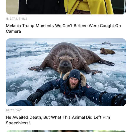
1. Aviador ou piloto de avião
2. Mecânico
3. Pedreiro ou mestre de obras
INSTANTHUB
4. Músico
Melania Trump Moments We Can't Believe Were Caught On
5. Violinista
Camera
6. Pianista
7. Radialista
8. Fisioterapeuta ou médico
9. Secretária ou executiva
10. Veterinário
11. Soldado
12. Advogado ou juiz
13. Agricultor
14. Cantor
15. Telefonista ou telemarketing
16. Gari
17. Policial
BUZZ DAY
He Awaited Death, But What This Animal Did Left Him
18. Goleiro ou jogador de futebol
Speechless!
19. Artesã ou artista
20. Bibliotecária ou professora