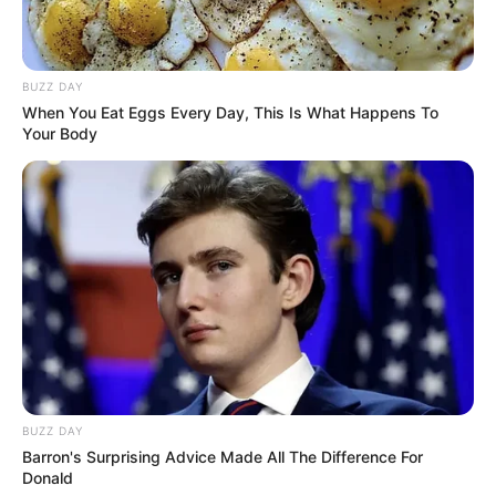
1. Aviador ou piloto de avião
BUZZ DAY
When You Eat Eggs Every Day, This Is What Happens To
Your Body
BUZZ DAY
Barron's Surprising Advice Made All The Difference For
Donald