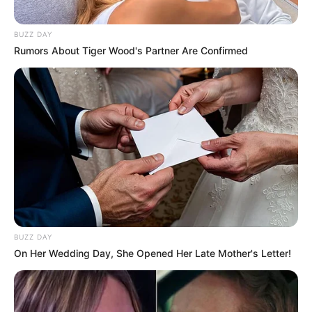
VEJA A RECEITA AQUI
7. Radialista
BUZZ DAY
Rumors About Tiger Wood's Partner Are Confirmed
BUZZ DAY
On Her Wedding Day, She Opened Her Late Mother's Letter!