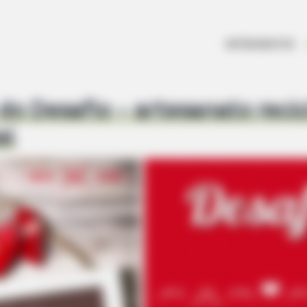
ARTESANATOS
do Desafio – artesanato reci
al