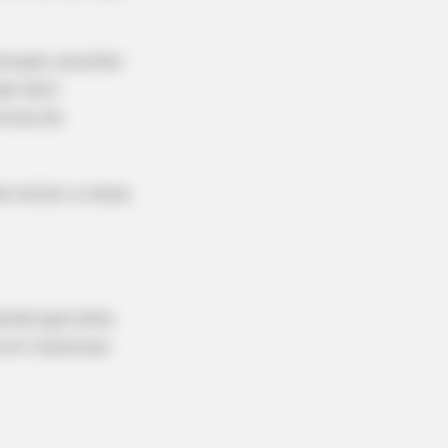
icada: escolher
da fácil
horas de
e visitar a nossa
zando garrafas
com materiais