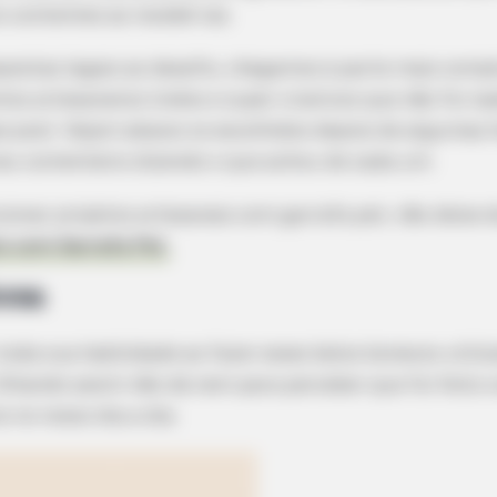
 contentes ao recebê-las.
spostas legais ao desafio, chegamos à parte mais compl
tos artesanatos lindos e super criativos que não foi na
e post. Vejam abaixo os escolhidos depois de algumas 
 seu comentário dizendo o que achou de cada um.
cionar projetos artesanais com garrafa pet, não deixe d
o com Garrafa Pet.
bosa
oda sua habilidade ao fazer esses belos bonecos utili
Olhando assim não dá nem para perceber que foi feito 
 no nosso dia a dia.