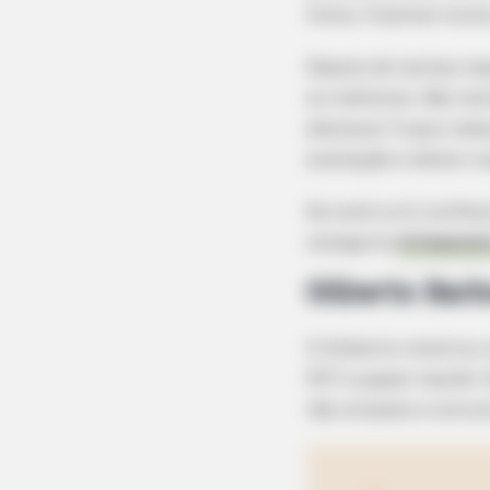
fotos, ficamos muito
Depois de tantas re
os melhores. São tan
destacar 5 aqui ness
avaliação e deixe o
Se você curti confec
categoria
Artesanat
Gilberto Bar
O Gilberto mostrou t
PET e papel machê. 
tão simples e comuns