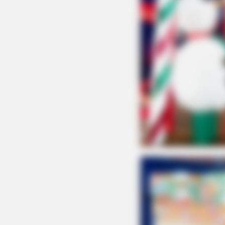
HABERION
Remember Honey Boo Boo? Better
Sit Down Before You See Her Now