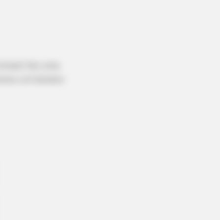
rminati fez uma
cionou um boneco
now This Knee Arthritis Trick