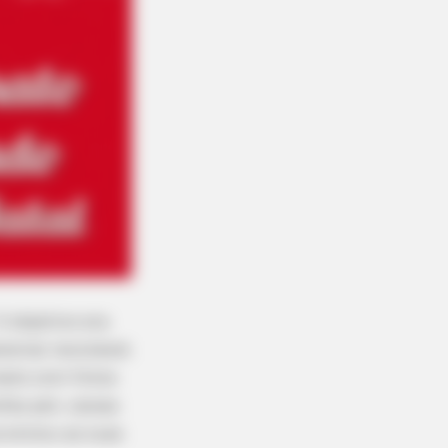
 objetivo era
erial reciclável.
mails com fotos
fas pet, caixas
 enviou as suas