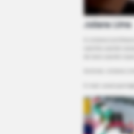
Juliana Lima
A Juliana é profess
casinha usando caixa
de neve usando copo
Autoras: Juliana Li
NEURO SHARP
Doctors Identify 5 Medications 
Decline
E-mail:
anailujamil