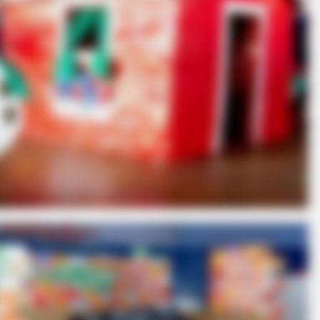
BUZZDAY
RADA
 To
Embarrassing Prince William Moment
11 S
Caught On Camera (Watch)
With
HABERION
Colorado Elk's Surprisi
From Tire