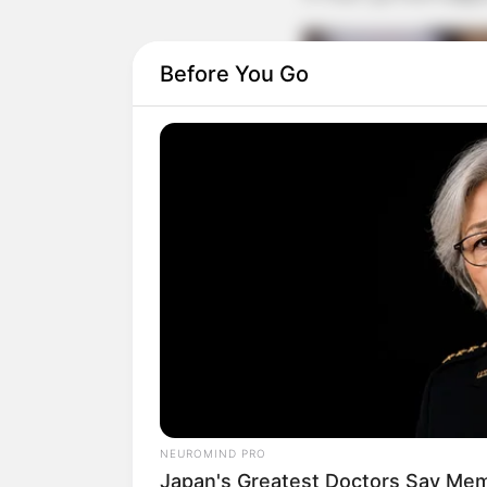
Before You Go
NEUROMIND PRO
Japan's Greatest Doctors Say Memo