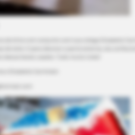
ora de Arte e em conjunto com sua colega Elisabete Ca
s de leite. E para decorar a parte externa, ela confec
s descartáveis usados. Tudo muito lindo!
ma e Elisabete Carminati
FORGE BODY
Now Conected To Memory
Orthopedist: Very Few K
@hotmail.com