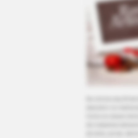
No último dia 24 de
descobrir os melhore
Como os nossos leito
de trabalhos belíssi
de leite, jornal, de