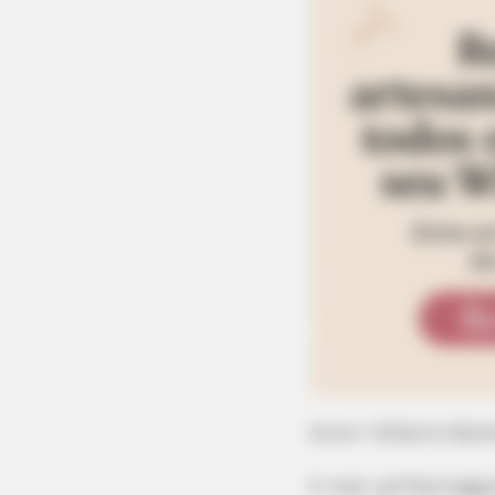
Autor: Gilberto Bar
E-mail:
gil7berto@g