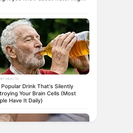
RY HEALTH
Popular Drink That's Silently
troying Your Brain Cells (Most
le Have It Daily)