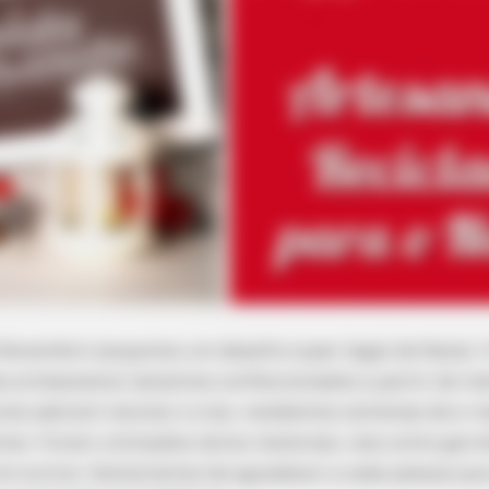
 Novembro lançamos um desafio super legal de Natal. O
s artesanatos natalinos confeccionados a partir de mat
res adoram reciclar e criar, recebemos centenas de e-
mos. Foram utilizados vários materiais, tais como garra
ntre outros. Gostaríamos de agradecer a cada pessoa que