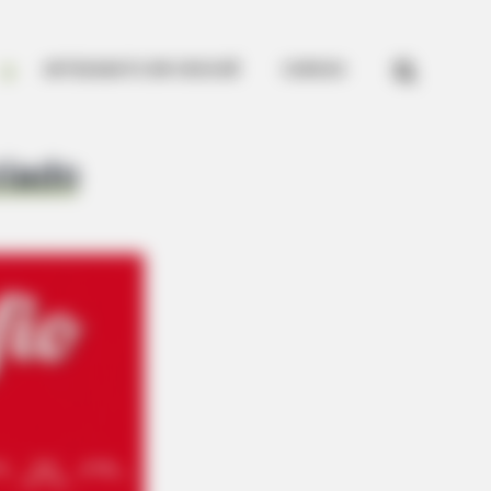


ARTESANATO EM CROCHÊ
CURSOS
clado