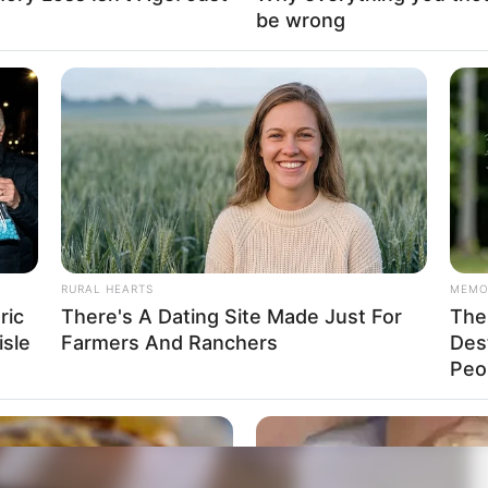
be wrong
RURAL HEARTS
MEMO
ric
There's A Dating Site Made Just For
The 
isle
Farmers And Ranchers
Des
Peop