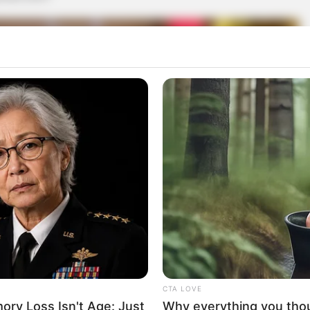
CTA LOVE
ry Loss Isn't Age: Just
Why everything you tho