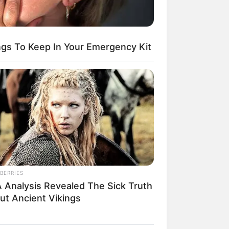
ings To Keep In Your Emergency Kit
egócios de Treinamento e Marketing Digital
BERRIES
 Analysis Revealed The Sick Truth
ut Ancient Vikings