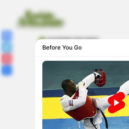
arranhador para gatos
Facebook
Before You Go
Twitter
Pinterest
Share
Como Fazer Arranhador para Gatos: 2
Modelos Simples e Baratos