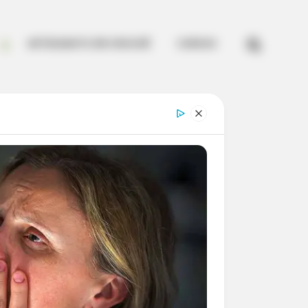


ARTESANATO EM CROCHÊ
CURSOS