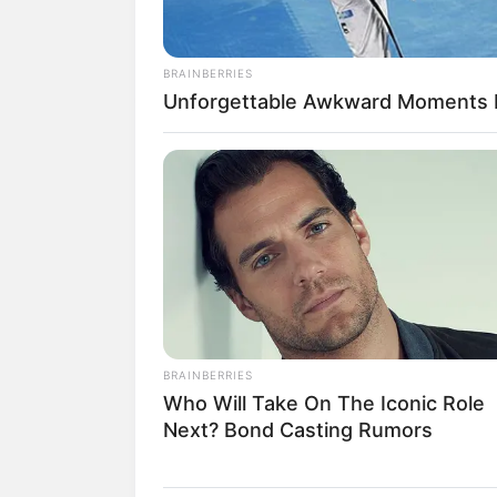
BRAINBERRIES
Unforgettable Awkward Moments 
18.079.935/0001-70
Artesanatos
Encadernação Arte
Filtro dos Sonhos
Lembrancinhas de
Mosaico
BRAINBERRIES
Patchwork
Who Will Take On The Iconic Role
Next? Bond Casting Rumors
Pintura em Tecido
Sabonete artesana