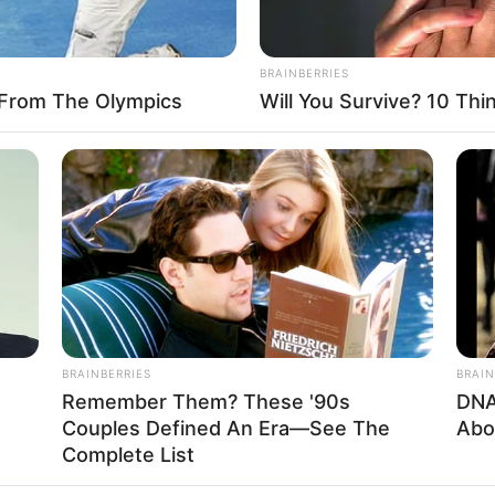
BRAINBERRIES
From The Olympics
Will You Survive? 10 Th
FBO N
sanal
 Casamento
BRAINBERRIES
BRAIN
Remember Them? These '90s
DNA
Couples Defined An Era—See The
Abo
Complete List
l