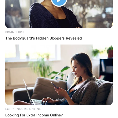
18.079.935/0001-70
FBO Negócios de Treinamento e Marketing Digital
BRAINBERRIES
The Bodyguard's Hidden Bloopers Revealed
Artesanatos
Encadernação Artesanal
Filtro dos Sonhos
Lembrancinhas de Casamento
Mosaico
EXTRA INCOME ONLINE
Looking For Extra Income Online?