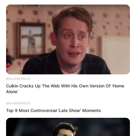
Biscuit
Brincos de Biscuit: Passo a
Passo + Lindas Inspirações
BRAINBERRIES
Culkin Cracks Up The Web With His Own Version Of ‘Home
Alone’
BRAINBERRIES
Top 9 Most Controversial 'Late Show' Moments
Como Fazer Massa de
Biscuit no Microondas:
Passo a Passo Fácil