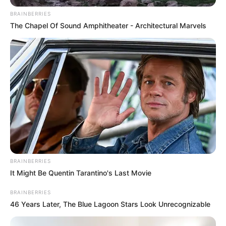
BRAINBERRIES
The Chapel Of Sound Amphitheater - Architectural Marvels
Artesanatos
Encadernação Artesanal
Filtro dos Sonhos
Lembrancinhas de Casamento
Mosaico
BRAINBERRIES
Patchwork
It Might Be Quentin Tarantino's Last Movie
BRAINBERRIES
Pintura em Tecido
46 Years Later, The Blue Lagoon Stars Look Unrecognizable