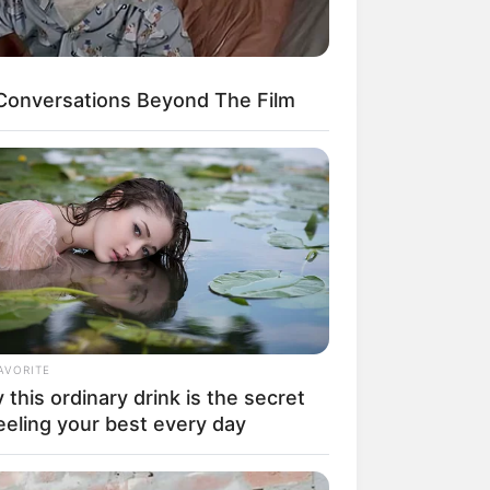
onversations Beyond The Film
egócios de Treinamento e Marketing Digital
AVORITE
this ordinary drink is the secret
eeling your best every day