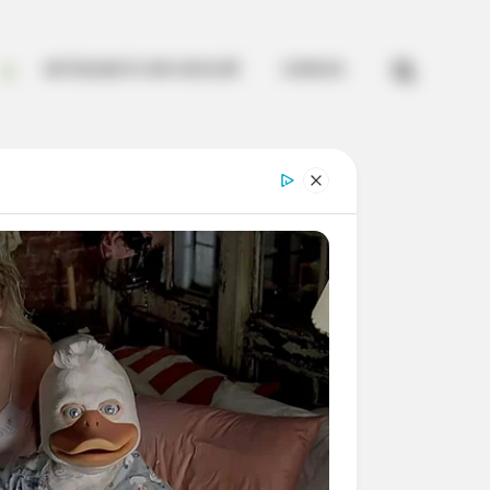


ARTESANATO EM CROCHÊ
CURSOS