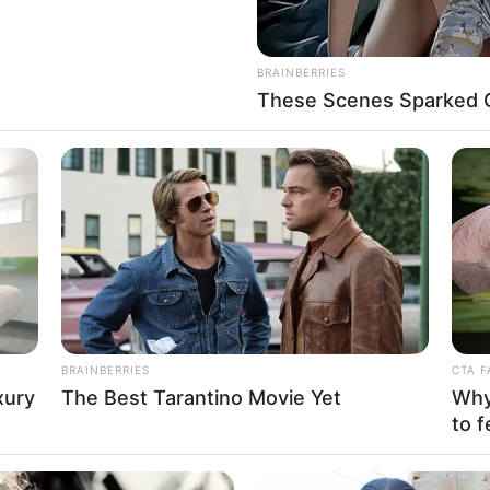
BRAINBERRIES
These Scenes Sparked C
FBO N
sanal
 Casamento
BRAINBERRIES
CTA F
xury
The Best Tarantino Movie Yet
Why 
to f
l