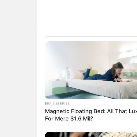
18.079.935/0001-70
Artesanatos
Encadernação Arte
Filtro dos Sonhos
Lembrancinhas de
Mosaico
BRAINBERRIES
Patchwork
Magnetic Floating Bed: All That Lu
For Mere $1.6 Mil?
Pintura em Tecido
Sabonete artesana