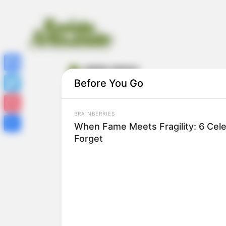
cabelo maluco
Facebook
Before You Go
Twitter
BRAINBERRIES
Pinterest
When Fame Meets Fragility: 6 Cele
Forget
Share
Como Fazer Cabelo Maluco Infantil: 52
Ideias Criativas com Passo a Passo