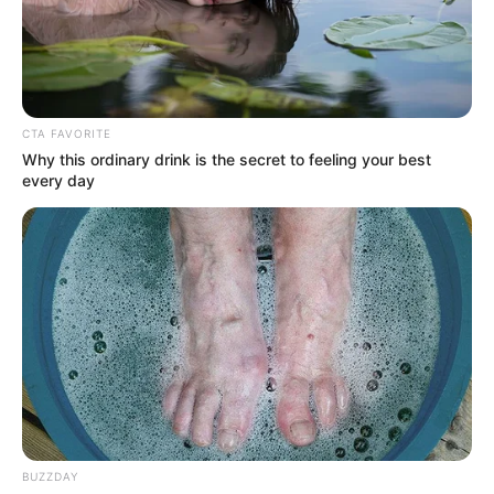
18.079.935/0001-70
FBO Negócios de Treinamento e Marketing Digital
CTA FAVORITE
Why this ordinary drink is the secret to feeling your best
every day
Artesanatos
Encadernação Artesanal
Filtro dos Sonhos
Lembrancinhas de Casamento
Mosaico
BUZZDAY