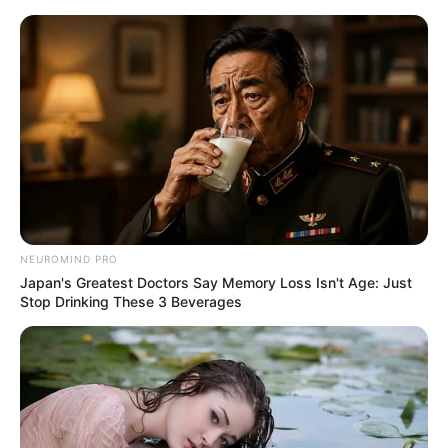
capa de celular de amigurumi
Como Fazer Capa de Celular
de Amigurumi: Gráficos e
Receitas
NEUROMIND PRO
Japan's Greatest Doctors Say Memory Loss Isn't Age: Just
Stop Drinking These 3 Beverages