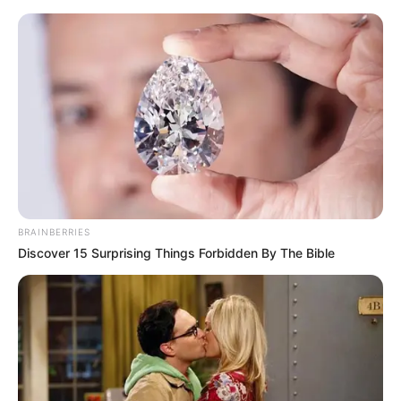
coelho da páscoa em eva
Enfeite de Páscoa
Artesanal: Aprenda a Fazer
um Coelho em EVA
BRAINBERRIES
Discover 15 Surprising Things Forbidden By The Bible