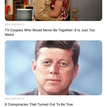
18.079.935/0001-70
FBO Negócios de Treinamento e Marketing Digital
BRAINBERRIES
TV Couples Who Would Never Be Together: 9 Is Just Too
Weird
Artesanatos
Encadernação Artesanal
Filtro dos Sonhos
Lembrancinhas de Casamento
Mosaico
BRAINBERRIES
8 Conspiracies That Turned Out To Be True