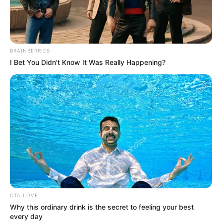
18.079.935/0001-70
FBO Negócios de Treinamento e Marketing Digital
BRAINBERRIES
I Bet You Didn't Know It Was Really Happening?
Artesanatos
Encadernação Artesanal
Filtro dos Sonhos
Lembrancinhas de Casamento
CTA LOVE
Mosaico
Why this ordinary drink is the secret to feeling your best
every day