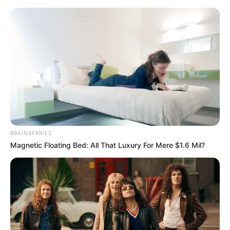
como fazer biquini de croche
Como Fazer Biquíni de
Crochê: Passo a Passos +
Gráficos
BRAINBERRIES
Magnetic Floating Bed: All That Luxury For Mere $1.6 Mil?