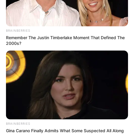
18.079.935/0001-70
FBO Negócios de Treinamento e Marketing Digital
BRAINBERRIES
Remember The Justin Timberlake Moment That Defined The
2000s?
Artesanatos
Encadernação Artesanal
Filtro dos Sonhos
Lembrancinhas de Casamento
Mosaico
BRAINBERRIES
Gina Carano Finally Admits What Some Suspected All Along