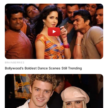
como fazer cabelo maluco
Como Fazer Cabelo Maluco
Infantil: 52 Ideias Criativas
com Passo a Passo
BRAINBERRIES
Bollywood’s Boldest Dance Scenes Still Trending