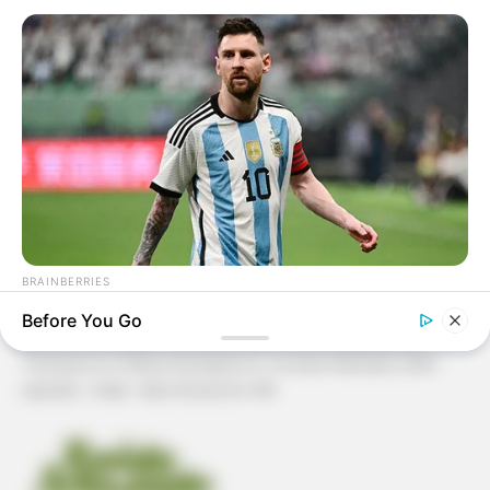
Patchwork
Pintura em Tecido
Sabonete artesanal
Artesanato com Garrafa Pet
BRAINBERRIES
10 World Cup 2026 Facts Every Football Fan Should Know
Before You Go
Revista Artesanato - 18.079.935/0001-70 FBO Negócios de
Treinamento e Marketing Digital Av. Cristiano Machado, 2940 -
sala 602 - União - Belo Horizonte / MG