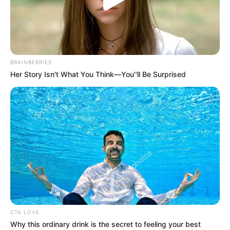
18.079.935/0001-70
FBO Negócios de Treinamento e Marketing Digital
BRAINBERRIES
Her Story Isn't What You Think—You''ll Be Surprised
Artesanatos
Encadernação Artesanal
Filtro dos Sonhos
Lembrancinhas de Casamento
Mosaico
CTA LOVE
Why this ordinary drink is the secret to feeling your best