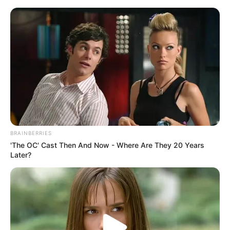
como fazer cortina
Como Fazer Cortina Sem
Costura: Passo a Passo + 31
Modelos para se Inspirar
BRAINBERRIES
'The OC' Cast Then And Now - Where Are They 20 Years
Later?