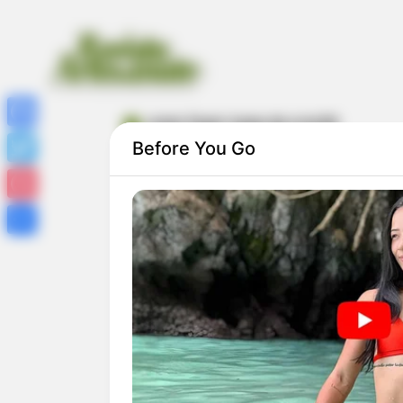
como fazer luvas de crochê
Facebook
Before You Go
Twitter
Pinterest
Share
Como Fazer Luvas de Crochê para Inverno
6 Receitas com Passo a Passos