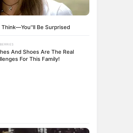
 Think—You''ll Be Surprised
egócios de Treinamento e Marketing Digital
BERRIES
thes And Shoes Are The Real
lenges For This Family!