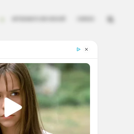


ARTESANATO EM CROCHÊ
CURSOS