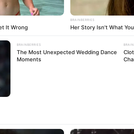
BRAINBERRIES
t It Wrong
Her Story Isn't What You
FBO N
BRAINBERRIES
BRAIN
The Most Unexpected Wedding Dance
Clo
Moments
Chal
sanal
 Casamento
l