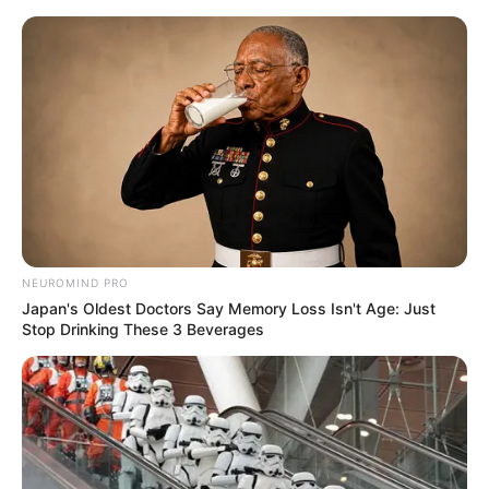
como fazer um sketchbook
Como Fazer um
Sketchbook: Passo a Passo
Simples e Rápido
NEUROMIND PRO
Japan's Oldest Doctors Say Memory Loss Isn't Age: Just
Stop Drinking These 3 Beverages