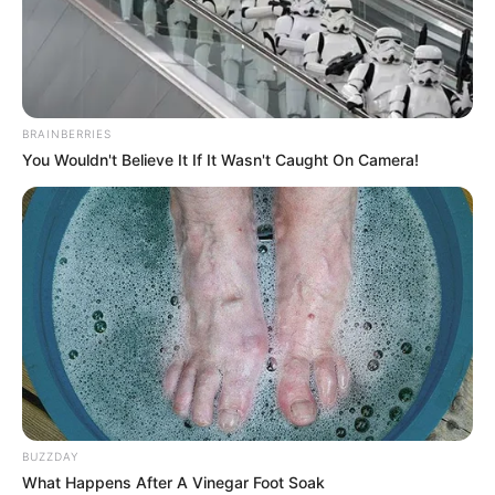
18.079.935/0001-70
FBO Negócios de Treinamento e Marketing Digital
BRAINBERRIES
You Wouldn't Believe It If It Wasn't Caught On Camera!
Artesanatos
Encadernação Artesanal
Filtro dos Sonhos
Lembrancinhas de Casamento
Mosaico
BUZZDAY
What Happens After A Vinegar Foot Soak