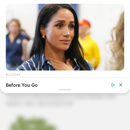
Patchwork
Pintura em Tecido
Sabonete artesanal
Artesanato com Garrafa Pet
BUZZDAY
Meghan Markle's Daughter All Grown Up — See Her Now!
Before You Go
Revista Artesanato - 18.079.935/0001-70 FBO Negócios de
Treinamento e Marketing Digital Av. Cristiano Machado, 2940 -
sala 602 - União - Belo Horizonte / MG