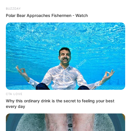
BUZZDAY
Polar Bear Approaches Fishermen - Watch
como fazer vassoura
Como Fazer Vassoura de
Garrafa PET: Passo a Passo
Completo
CTA LOVE
Why this ordinary drink is the secret to feeling your best
every day