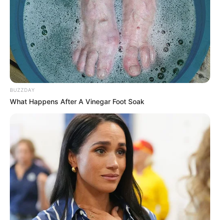
18.079.935/0001-70
FBO Negócios de Treinamento e Marketing Digital
Artesanatos
BUZZDAY
What Happens After A Vinegar Foot Soak
Encadernação Artesanal
Filtro dos Sonhos
Lembrancinhas de Casamento
Mosaico