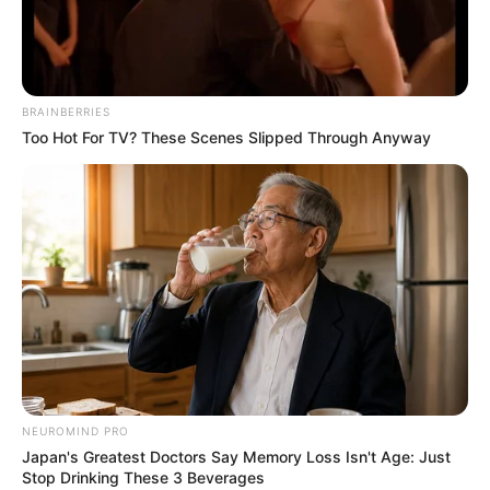
18.079.935/0001-70
FBO Negócios de Treinamento e Marketing Digital
BRAINBERRIES
Too Hot For TV? These Scenes Slipped Through Anyway
Artesanatos
Encadernação Artesanal
Filtro dos Sonhos
Lembrancinhas de Casamento
NEUROMIND PRO
Mosaico
Japan's Greatest Doctors Say Memory Loss Isn't Age: Just
Stop Drinking These 3 Beverages