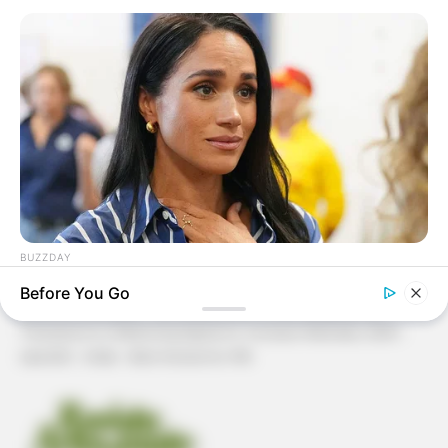
Patchwork
Pintura em Tecido
Sabonete artesanal
Artesanato com Garrafa Pet
BUZZDAY
Meghan Markle's Daughter All Grown Up — See Her Now!
Before You Go
Revista Artesanato - 18.079.935/0001-70 FBO Negócios de
Treinamento e Marketing Digital Av. Cristiano Machado, 2940 -
sala 602 - União - Belo Horizonte / MG