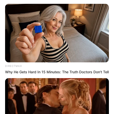
coração molde
30 Moldes de Coração para
Baixar e Imprimir Grátis
DIRECTMAX
Why He Gets Hard In 15 Minutes: The Truth Doctors Don't Tell