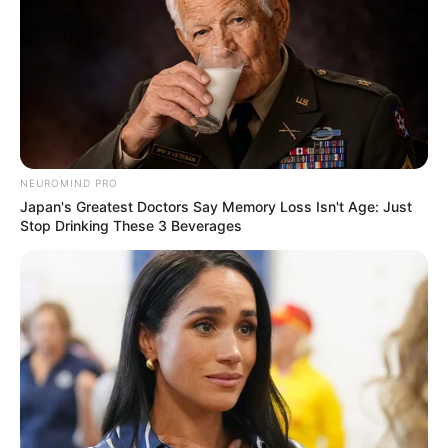
18.079.935/0001-70
FBO Negócios de Treinamento e Marketing Digital
Artesanatos
NEUROMIND PRO
Japan's Greatest Doctors Say Memory Loss Isn't Age: Just
Stop Drinking These 3 Beverages
Encadernação Artesanal
Filtro dos Sonhos
Lembrancinhas de Casamento
Mosaico