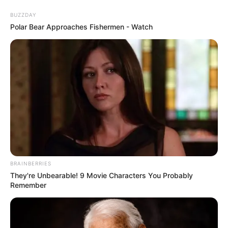
BUZZDAY
Polar Bear Approaches Fishermen - Watch
decoração de Natal criativa
75 Ideias de Decoração de
Natal Super Criativas Para
Fazer em Casa
BRAINBERRIES
They're Unbearable! 9 Movie Characters You Probably
Remember