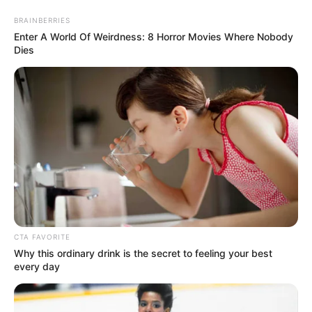
BRAINBERRIES
Enter A World Of Weirdness: 8 Horror Movies Where Nobody
Dies
decoração de páscoa
Enfeite de Páscoa
Artesanal: Aprenda a Fazer
um Coelho em EVA
CTA FAVORITE
Why this ordinary drink is the secret to feeling your best
17 Ideias de Artesanato de
every day
Páscoa Lindos e Fáceis de
Fazer