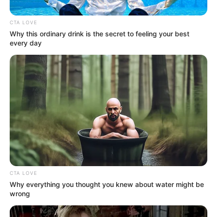
CTA LOVE
Artesanatos
Why this ordinary drink is the secret to feeling your best
every day
Encadernação Artesanal
Filtro dos Sonhos
Lembrancinhas de Casamento
Mosaico
Patchwork
CTA LOVE
Why everything you thought you knew about water might be
Pintura em Tecido
wrong