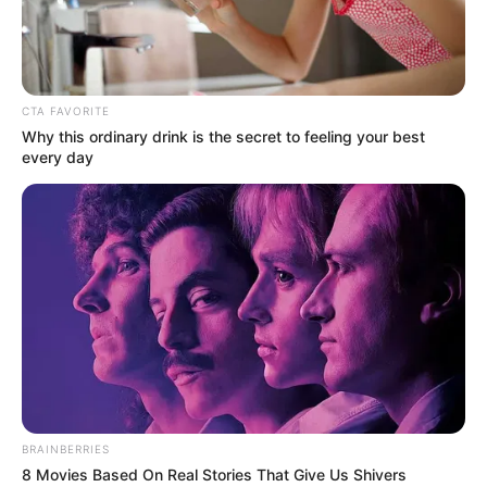
18.079.935/0001-70
FBO Negócios de Treinamento e Marketing Digital
CTA FAVORITE
Why this ordinary drink is the secret to feeling your best
every day
Artesanatos
Encadernação Artesanal
Filtro dos Sonhos
Lembrancinhas de Casamento
Mosaico
BRAINBERRIES
8 Movies Based On Real Stories That Give Us Shivers