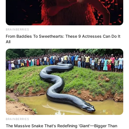
18.079.935/0001-70
FBO Negócios de Treinamento e Marketing Digital
BRAINBERRIES
From Baddies To Sweethearts: These 9 Actresses Can Do It
All
Artesanatos
Encadernação Artesanal
Filtro dos Sonhos
Lembrancinhas de Casamento
Mosaico
BRAINBERRIES
The Massive Snake That's Redefining 'Giant'—Bigger Than