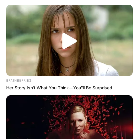
enfeites ano novo
Decoração de Ano Novo
Simples e Barata: Dicas e
Inspirações
BRAINBERRIES
Her Story Isn't What You Think—You''ll Be Surprised