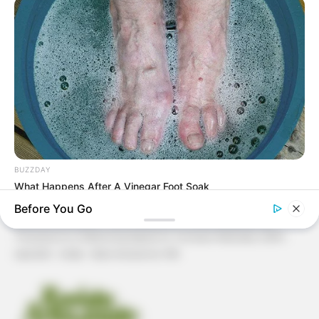
Patchwork
Pintura em Tecido
Sabonete artesanal
Artesanato com Garrafa Pet
BUZZDAY
What Happens After A Vinegar Foot Soak
Before You Go
Revista Artesanato - 18.079.935/0001-70 FBO Negócios de
Treinamento e Marketing Digital Av. Cristiano Machado, 2940 -
sala 602 - União - Belo Horizonte / MG