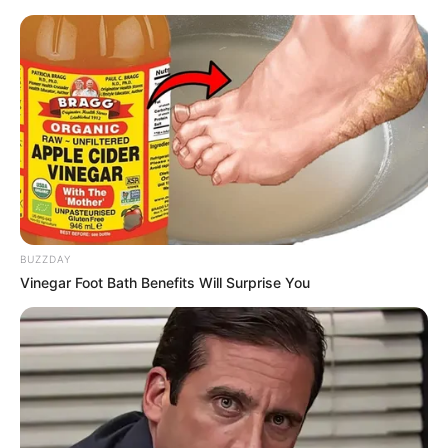
o que fazer com papel crepom
Decoração com Papel
Crepom: 24 Ideias com
Passo a Passos Incríveis
BUZZDAY
Vinegar Foot Bath Benefits Will Surprise You