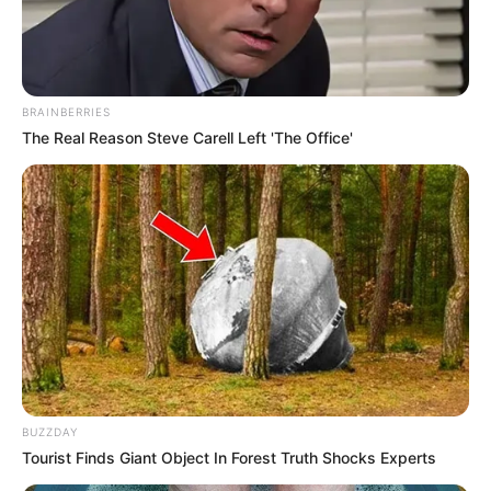
18.079.935/0001-70
FBO Negócios de Treinamento e Marketing Digital
BRAINBERRIES
The Real Reason Steve Carell Left 'The Office'
Artesanatos
Encadernação Artesanal
Filtro dos Sonhos
Lembrancinhas de Casamento
BUZZDAY
Mosaico
Tourist Finds Giant Object In Forest Truth Shocks Experts