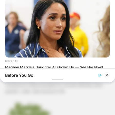
Patchwork
Pintura em Tecido
Sabonete artesanal
Artesanato com Garrafa Pet
BUZZDAY
Meghan Markle's Daughter All Grown Up — See Her Now!
Before You Go
Revista Artesanato - 18.079.935/0001-70 FBO Negócios de
Treinamento e Marketing Digital Av. Cristiano Machado, 2940 -
sala 602 - União - Belo Horizonte / MG