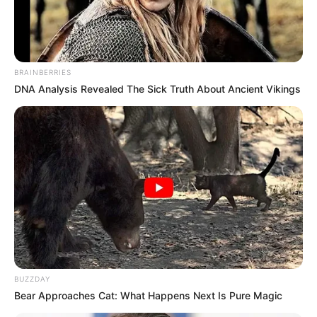
18.079.935/0001-70
FBO Negócios de Treinamento e Marketing Digital
BRAINBERRIES
DNA Analysis Revealed The Sick Truth About Ancient Vikings
Artesanatos
Encadernação Artesanal
Filtro dos Sonhos
Lembrancinhas de Casamento
BUZZDAY
Mosaico
Bear Approaches Cat: What Happens Next Is Pure Magic