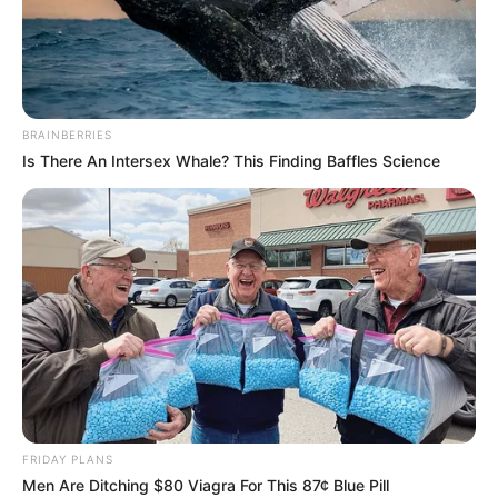
18.079.935/0001-70
FBO Negócios de Treinamento e Marketing Digital
BRAINBERRIES
Is There An Intersex Whale? This Finding Baffles Science
Artesanatos
Encadernação Artesanal
Filtro dos Sonhos
Lembrancinhas de Casamento
Mosaico
FRIDAY PLANS
Men Are Ditching $80 Viagra For This 87¢ Blue Pill