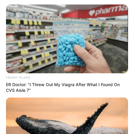
sacolinha festa junina
Aprenda Como Fazer uma
Sacola de Papel para
Lembrancinha de Festa
FRIDAY PLANS
Junina
ER Doctor: "I Threw Out My Viagra After What I Found On
CVS Aisle 7"