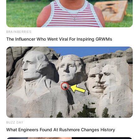
18.079.935/0001-70
FBO Negócios de Treinamento e Marketing Digital
BRAINBERRIES
The Influencer Who Went Viral For Inspiring GRWMs
Artesanatos
Encadernação Artesanal
Filtro dos Sonhos
Lembrancinhas de Casamento
BUZZ DAY
Mosaico
What Engineers Found At Rushmore Changes History