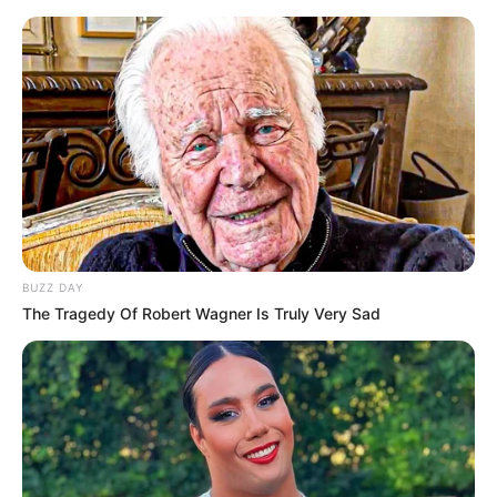
sousplat em crochê
Sousplat em Crochê de
Coelhinho: Passo a Passo
Simples e Lindo
BUZZ DAY
The Tragedy Of Robert Wagner Is Truly Very Sad