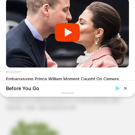
Patchwork
Pintura em Tecido
Sabonete artesanal
Artesanato com Garrafa Pet
BUZZDAY
Embarrassing Prince William Moment Caught On Camera
(Watch)
Before You Go
Revista Artesanato - 18.079.935/0001-70 FBO Negócios de
BUZZ DAY
Treinamento e Marketing Digital Av. Cristiano Machado, 2940 -
Coyote Snatches Puppy From Yard – Watch What Happened
sala 602 - União - Belo Horizonte / MG