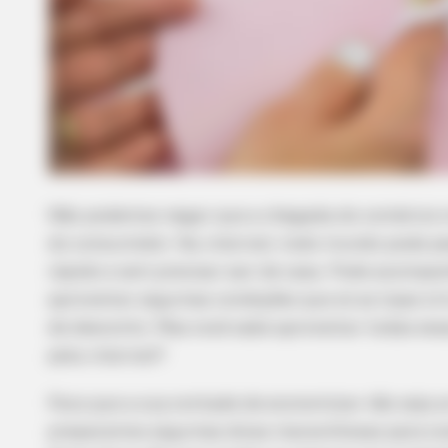
Não podemos negar que a chegada do comércio vi
do consumidor. Na
internet,
todo mundo pode pes
rápido e sem precisar sair de casa. Pode acomp
aproveitar algumas condições que só as lojas vi
de desconto. Mas você sabe aproveitar todas ess
pela
internet
?
Para que a sua vontade de economizar não seja ar
preparamos algumas dicas maravilhosas para v