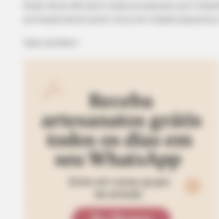
Essas dicas são para todas as pessoas que traba
principalmente quem mora em cidade pequena e
Veja também: