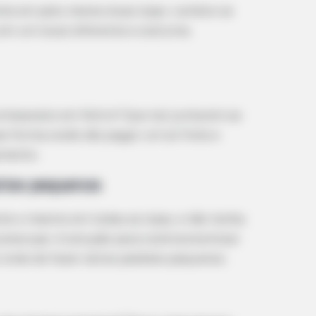
rete em pelo menos duas lojas. Lembre-se
BUZZ DAY
RADA
 em um local diferente e costuma
Troy Aikman's And His Lover Whom
Dav
You'll Easily Recognize
Eas
tesanato em feltro? Que tal juntarem as
se forma vocês vão pagar um só frete e
amento.
rios pequenos
nte o mesmo em todas as lojas, e não tenha
 preocupe. A solução para você economizar
invés de fazer vários pedidos pequenos.
HABERION