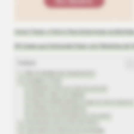
Como Tratar o Feltro Para Exterminar as Bolinha
25 Coisas que Você pode Fazer com Retalhos de F
Índice
1. Não se apegue aos lançamentos
2. Enxugue o frete
Pesquise o frete em mais de uma loja
Divida o valor com alguém
Faça um pedido grande no lugar de vários pequeno
Compre com antecedência
Aproveite as promoções de frete grátis
3. Economize com os kits de feltro
4. Aproveite os feltros em promoção