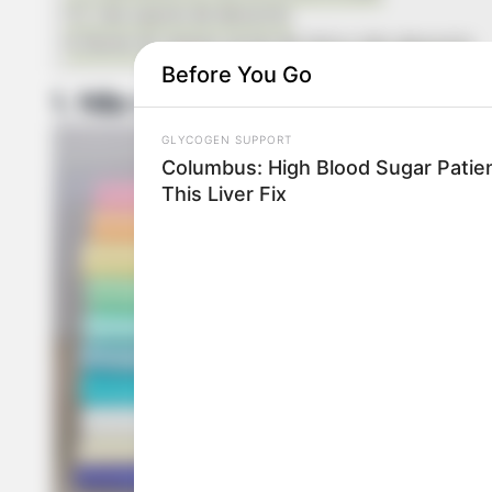
5. Use cupons de desconto
Alunos do nossos cursos de feltro têm desconto
Before You Go
1. Não se apegue aos lançament
GLYCOGEN SUPPORT
Columbus: High Blood Sugar Patien
This Liver Fix