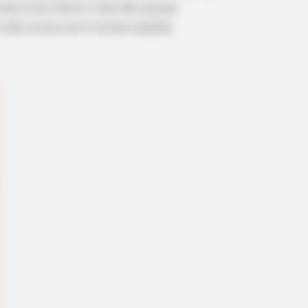
lham com feltro, mas vão ajudar
 não conta com muitas opções.