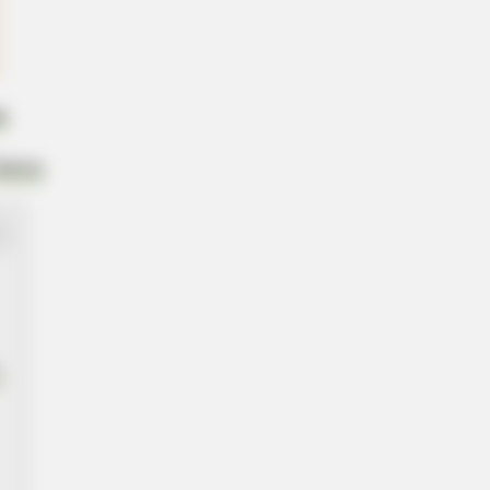
s
eltro
s