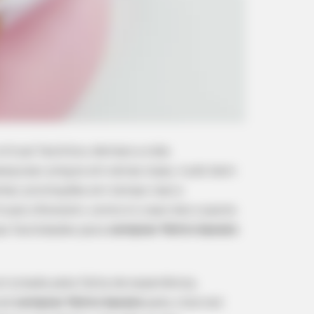
rtual facilitou demais a vida
quisar preços em várias lojas, tudo bem
anhar promoções em tempo real e
rtuais oferecem, como é o caso dos cupons
as facilidades para
comprar feltro barato
ruinada pela falta de experiência,
ocê
comprar feltro barato
pela
internet
.