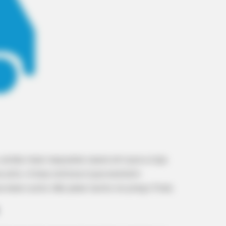
RADAR MEDIA
ent Caught On Camera
New Photos Of Female Sol
Emerge
 ainda mais naqueles casos em que a loja
 alto. A boa notícia é que existem
 esse custo não pese tanto no preço final.