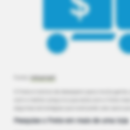
BUZZDAY
Embarrassing Prince William Mom
(Watch)
Fonte:
indupropil
O frete é motivo de desespero para muita gente,
com o melhor preço é a que está com o frete mais
algumas estratégias que você pode usar para que
Pesquise o frete em mais de uma loja