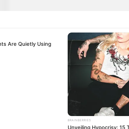
os
ts Are Quietly Using
BRAINBERRIES
Unveiling Hypocrisy: 15