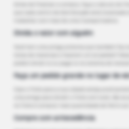
Antes de finalizar a compra, faça o cálculo do f
HABERION
que cada centro de distribuição está localizado
3 Strangers Found Alive On An
trabalhar com mais de uma transportadora.
Uninhabited Island!
Divida o valor com alguém
Você tem uma amiga próxima que também faz ar
listas de materiais e fazerem um só pedido? Des
podem dividi-lo ou pagá-lo no sistema de revez
Faça um pedido grande no lugar de vá
Caso o frete para a sua cidade esteja praticame
uma amiga para dividir o frete com você, não se
no frete é comprar mais quantidade de feltro ao 
Compre com antecedência
HABERION