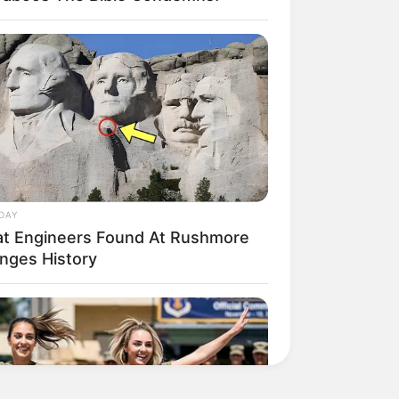
DAY
t Engineers Found At Rushmore
nges History