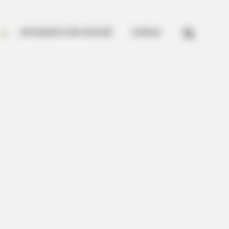


ARTESANATO EM CROCHÊ
CURSOS