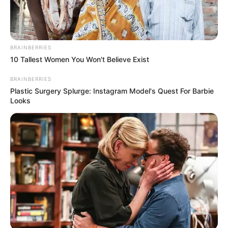
BRAINBERRIES
Se você é adepta do estilo “faça você mesma”,
10 Tallest Women You Won't Believe Exist
então poderá economizar MUITO produzindo
BRAINBERRIES
suas próprias lembrancinhas. Vale ainda pedir
Plastic Surgery Splurge: Instagram Model's Quest For Barbie
ajuda para pessoas da família e amigos na
Looks
confecção das lembrancinhas, e quanto mais
gente envolvida, melhor, já que você estará
cuidando de outros detalhes também muito
importantes.
Abaixo listamos
5 lembrancinhas
muito lindas e
fáceis de fazer, e o melhor: as opções mais
baratas para o seu casamento. Você vai se
encantar com as alternativas e seus convidados