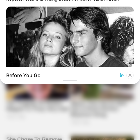
Before You Go
BUZZDAY
Everybody Wanted To Date Her In The 80s & This Is Her
Recently