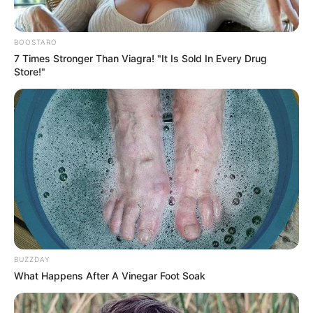
BOOSTARO
7 Times Stronger Than Viagra! "It Is Sold In Every Drug
Store!"
BUZZDAY
What Happens After A Vinegar Foot Soak