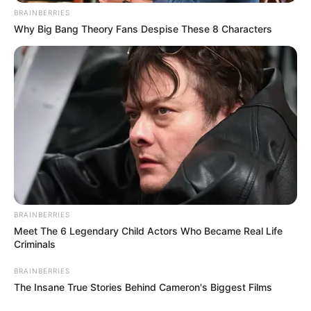
nunca imaginarão que custaram tão pouco! Veja
BRAINBERRIES
Why Big Bang Theory Fans Despise These 8 Characters
outras opções de
lembrancinhas para casamento
já mostradas aqui na Revista Artesanato.
5º Sachê perfumado
BRAINBERRIES
Meet The 6 Legendary Child Actors Who Became Real Life
Criminals
BRAINBERRIES
The Insane True Stories Behind Cameron's Biggest Films
O
sachê perfumado
é uma ótima pedida para