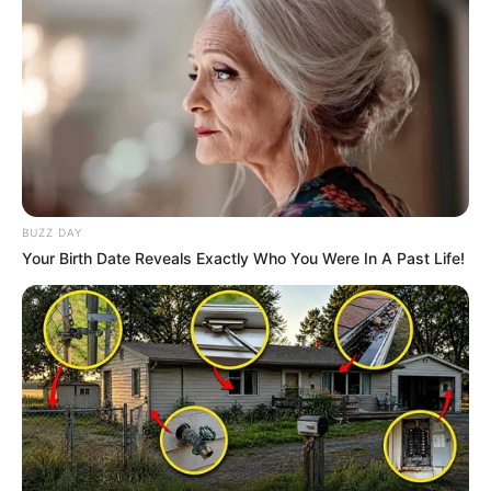
BUZZ DAY
Your Birth Date Reveals Exactly Who You Were In A Past Life!