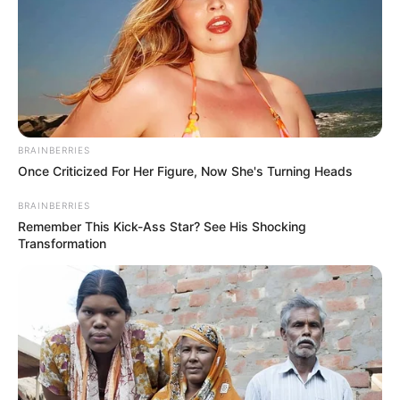
noivos. Às vezes um mesmo tipo de lembrancinha
pode ter variações absurdas de preço,
simplesmente pela mudança nos materiais.
Faça você mesma
BRAINBERRIES
Once Criticized For Her Figure, Now She's Turning Heads
BRAINBERRIES
Remember This Kick-Ass Star? See His Shocking
Transformation