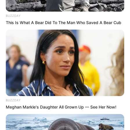
2º Saquinho de suspiros
BUZZDAY
This Is What A Bear Did To The Man Who Saved A Bear Cub
Que os
suspiros
são uma delícia isso todo mundo
já sabe. Mas você sabia que pode utilizá-los como
BUZZDAY
lembrancinha de casamento? Isso mesmo! É uma
Meghan Markle's Daughter All Grown Up — See Her Now!
ideia incrível para economizar e ainda agradar
seus convidados.Para dar aquele charme especial,