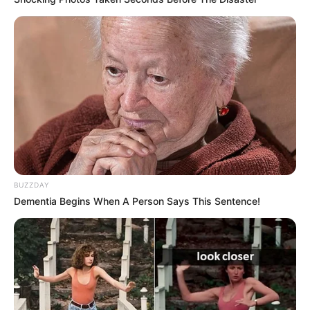
BUZZDAY
Dementia Begins When A Person Says This Sentence!