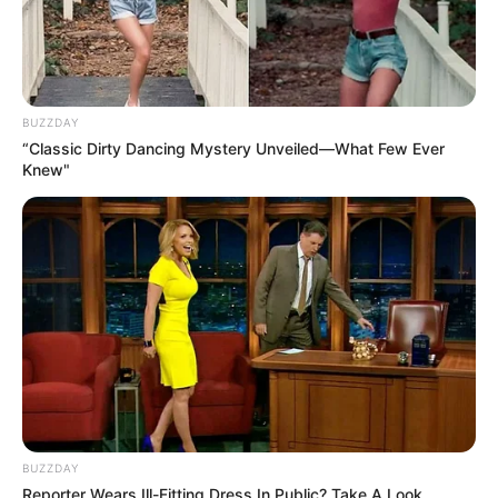
BUZZDAY
“Classic Dirty Dancing Mystery Unveiled—What Few Ever
Knew"
BUZZDAY
Reporter Wears Ill-Fitting Dress In Public? Take A Look