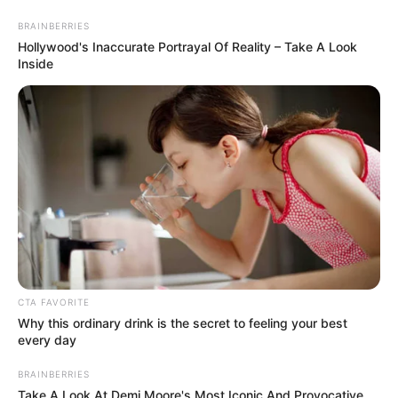
BRAINBERRIES
Hollywood's Inaccurate Portrayal Of Reality – Take A Look
Inside
5 Lembrancinhas de Casamento
Que Custam Menos de 1 Real
CTA FAVORITE
Why this ordinary drink is the secret to feeling your best
every day
BRAINBERRIES
Take A Look At Demi Moore's Most Iconic And Provocative