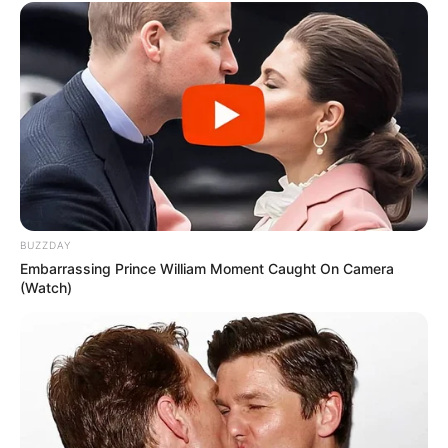
sala!
Essas dicas para a decoração de sala foram
criadas pela equipe
Viva Decora
.
Veja também:
Almofada de Crochê: Passo a Passo + 38 Fotos
Como Fazer
Almofada de Retalho + 5 Ideias Fáceis
de Fazer
BUZZDAY
Embarrassing Prince William Moment Caught On Camera
(Watch)