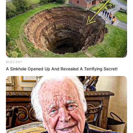
ConstruindoDECOR
BUZZ DAY
A Sinkhole Opened Up And Revealed A Terrifying Secret!