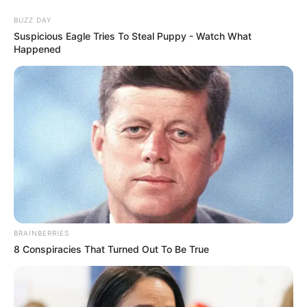
BUZZ DAY
Suspicious Eagle Tries To Steal Puppy - Watch What
Happened
Ideias Fantásticas de Almofadas
Artesanais para Decorar sua Sala
BRAINBERRIES
8 Conspiracies That Turned Out To Be True