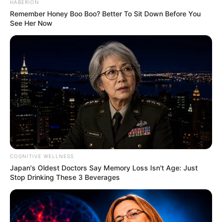
HABERION
solitárias sobre poltronas, esperando para
Remember Honey Boo Boo? Better To Sit Down Before You
ajeitarem a postura dos usuários.
See Her Now
COGNITIVE WELLNESS
Japan's Oldest Doctors Say Memory Loss Isn't Age: Just
Stop Drinking These 3 Beverages
Decor Fácil e Casa de Valentina
Como são itens complementares, dificilmente as