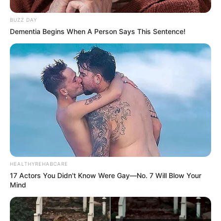
BUZZ DAY
Dementia Begins When A Person Says This Sentence!
Decor Fácil
e
RBP Arquitetura e Interiores
Como brincar com as formas e cores
das almofadas?
Vamos insistir na questão das almofadas serem
HEALTHYREHABCARE
acessórios – não peças principais – nas
17 Actors You Didn't Know Were Gay—No. 7 Will Blow Your
decorações de salas.
Mind
Então, desse modo, elas podem ser utilizadas das
seguintes maneiras dentro destes ambientes: