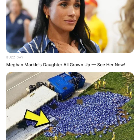
BUZZ DAY
Meghan Markle's Daughter All Grown Up — See Her Now!
Há muitos itens que não podem falar para o
funcionamento de uma casa. Obviamente, estaria
nesta lista sofás e outros tipos de assentos.
Afinal, as pessoas precisam descansar os seus
corpos e relaxar. Inclusive há espaços certos para
isto dentro de casa, sobretudo no setor social.