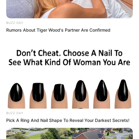
Observe as imagens deste texto, pois são
referências de onde podemos tirar algumas boas
BUZZ DAY
ideias. Elas mostram almofadas estampadas que
Rumors About Tiger Wood's Partner Are Confirmed
combinam com pano de fundo igualmente
estampado.
Coloridas, que quebram a monotonia de um
ambiente branco. Em uma única cor, remetendo à
tonalidade de outra peça mais significativa por
perto. Com formato super bem humorado. E com
mensagens e estampas divertidas.
BUZZ DAY
Pick A Ring And Nail Shape To Reveal Your Darkest Secrets!