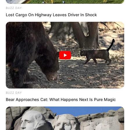
BUZZ DAY
E, assim, estes locais precisam oferecer o máximo
Lost Cargo On Highway Leaves Driver In Shock
de conforto. Mas como atingir isto em
decoração
de sala
, por exemplo?
Bem, existem artigos que são considerados
coringas pelos planejadores de interiores. Alguns
maiores, como é o caso das poltronas, e outros
menores e fáceis de se encontrar à venda, como as
almofadas.
BUZZ DAY
Bear Approaches Cat: What Happens Next Is Pure Magic