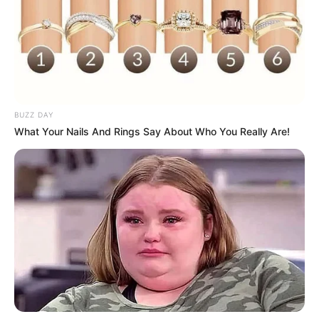
BUZZ DAY
crochet.katabara
What Your Nails And Rings Say About Who You Really Are!
Pequenas ou grandes, quadradas ou em formatos
inusitados, as almofadas podem
estrategicamente serem colocadas em cantinhos
especiais da decoração da nossa casa.
Elas podem ficar dispostas direto sobre pisos,
criando um ponto de meditação zen; ou sobre
sofás, convidando as pessoas ao relaxamento; ou