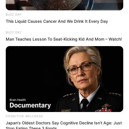
BUZZ DAY
This Liquid Causes Cancer And We Drink It Every Day
BUZZ DAY
Man Teaches Lesson To Seat-Kicking Kid And Mom – Watch!
Studio 1202 e Dhgate
COGNITIVE WELLNESS
Japan's Oldest Doctors Say Cognitive Decline Isn't Age: Just
Stop Eating These 3 Foods