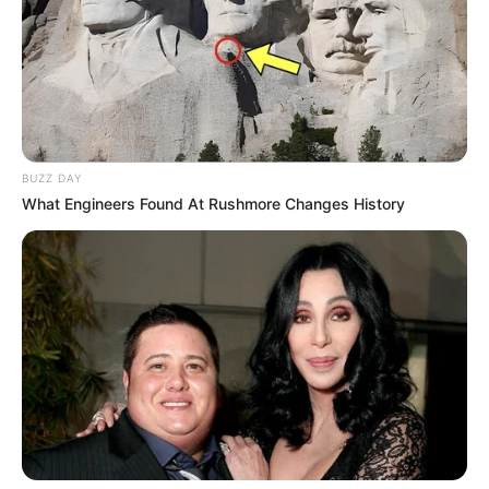
BUZZ DAY
What Engineers Found At Rushmore Changes History
Veja também:
Almofadas Divertidas: 33 Fotos, Ideias e Passo a
Passos
5 Formas de Personalizar Almofadas com Feltro
Por que usar almofadas em decoração
de sala?