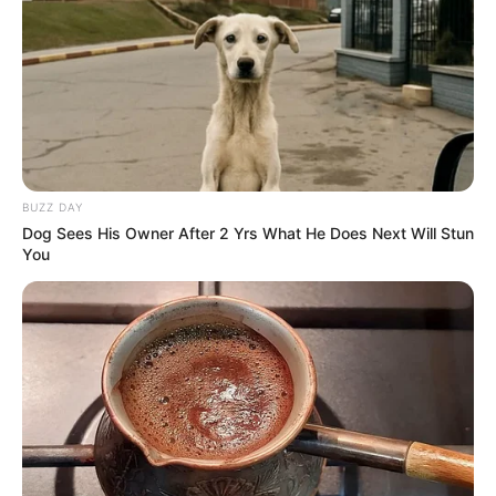
decorar outras com motivos de outono, Natal e
mais?
BUZZ DAY
Dog Sees His Owner After 2 Yrs What He Does Next Will Stun
You
Natalia Salla
e
Alibaba