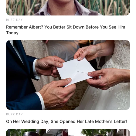
BUZZ DAY
Remember Albert? You Better Sit Down Before You See Him
Today
BUZZ DAY
On Her Wedding Day, She Opened Her Late Mother's Letter!