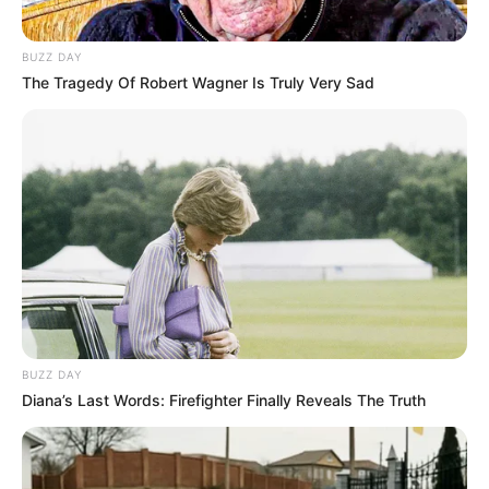
BUZZ DAY
The Tragedy Of Robert Wagner Is Truly Very Sad
Revista Viva Decora
Quais almofadas artesanais que
combinam com sua decoração?
Vamos agora falar sobre as muitas opções de
almofadas que podemos contar para decoração
de sala. Bem, é claro que existem lindas peças à
venda nas lojas. Mas por que não fazemos nossas
próprias almofadas artesanalmente?
BUZZ DAY
Diana’s Last Words: Firefighter Finally Reveals The Truth
Sim, podemos usar linhas para criar capas de lã e
tricô, visando o inverno. E que tal usar retalhos de
tecidos para formar capas em patchwork ou