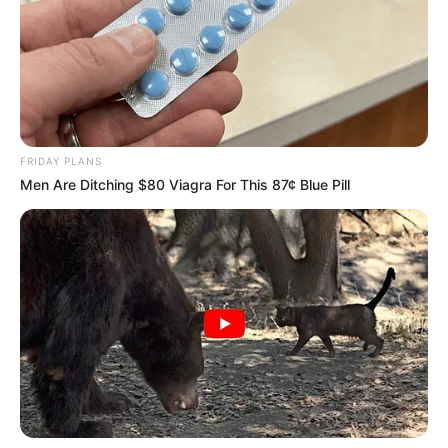
Infantil?
”!
Atividades lúdicas
Vamos começar pelas atividades lúdicas, que são
muito importantes na Educação Infantil! Você
FRIDAY PLANS
pode trabalhar
desenhos de Páscoa para colorir
,
Men Are Ditching $80 Viagra For This 87¢ Blue Pill
ilustrações e muito mais!