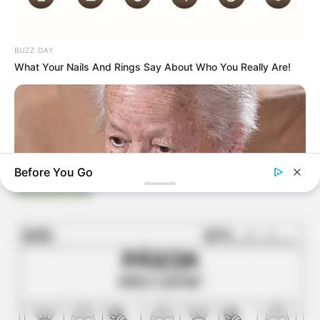
BUZZ DAY
What Your Nails And Rings Say About Who You Really Are!
Before You Go
Borboleta Kids
BUZZDAY
Dementia Begins When A Person Says This Sentence!