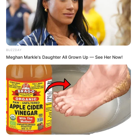
aprendizado sobre a data comemorativa.
Por isso, trouxemos neste post diversas
atividades de Páscoa para Educação Infantil
que
pode ajudar no processo de ensino-aprendizagem
dentro de sala de aula, desde as de alfabetização
BUZZDAY
até as mais lúdicas, como as de colorir. Vamos
Meghan Markle's Daughter All Grown Up — See Her Now!
conferir?
Atividades de Páscoa para Educação
Infantil: 40 materiais gratuitos
Antes de mais nada, é preciso que você saiba que
todas as atividades que trouxemos neste
conteúdo podem ser baixadas gratuitamente por
você. Incrível, não é?