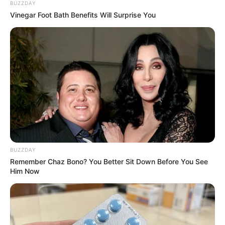
BUZZDAY
Vinegar Foot Bath Benefits Will Surprise You
BUZZDAY
Remember Chaz Bono? You Better Sit Down Before You See
Him Now
Dito isso, vamos logo solucionar o famoso dilema
sobre “
O que trabalhar na Páscoa com Educação