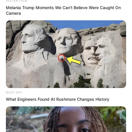
INSTANTHUB
Melania Trump Moments We Can't Believe Were Caught On
Camera
Educação e Transformação
BUZZ DAY
What Engineers Found At Rushmore Changes History