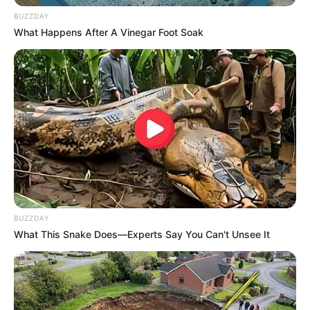
BUZZDAY
What Happens After A Vinegar Foot Soak
BUZZDAY
What This Snake Does—Experts Say You Can't Unsee It
Educação e Transformação