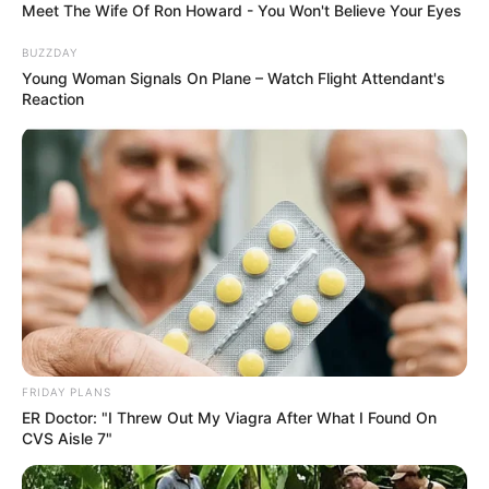
Meet The Wife Of Ron Howard - You Won't Believe Your Eyes
BUZZDAY
Young Woman Signals On Plane – Watch Flight Attendant's
Reaction
Elo7
FRIDAY PLANS
ER Doctor: "I Threw Out My Viagra After What I Found On
CVS Aisle 7"