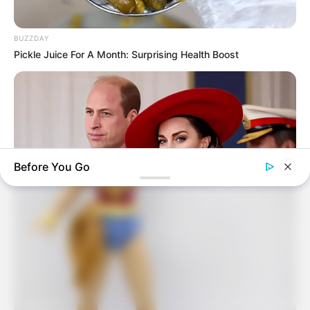
BUZZDAY
Pickle Juice For A Month: Surprising Health Boost
Before You Go
BUZZ DAY
William & Kate Are Not The Same Couple Anymore – Here's
Why!