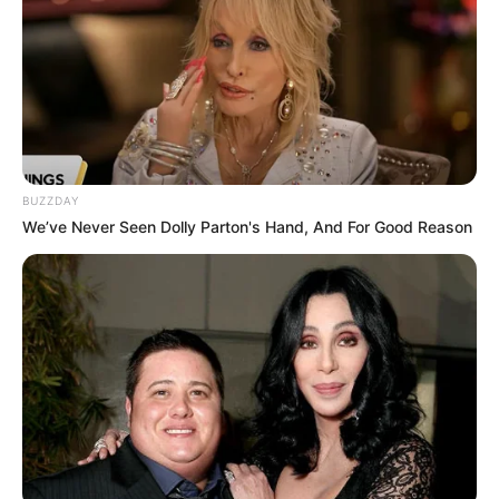
Como você sabe, o
biscuit
é uma massa, também
chamada de porcelana fria, que, depois de
BUZZDAY
modelada, endurece e dá origem a diversas peças
We’ve Never Seen Dolly Parton's Hand, And For Good Reason
artesanais.
A massa para
biscuit
pode ser comprada pronta
ou pode ser confeccionada por você.
Segundo a receita do site Arte Tutorial, para
produzir a massa caseira você vai precisar de:
2 colheres (sopa) de vaselina líquida