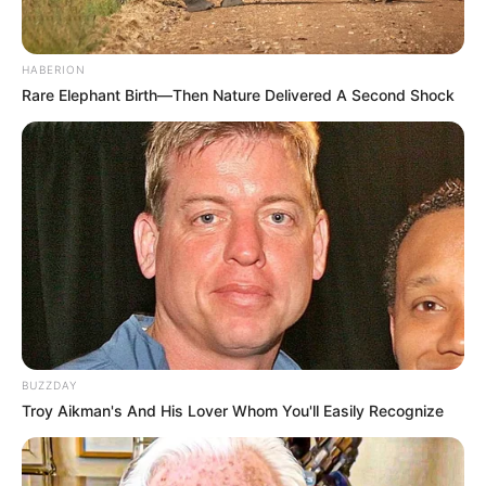
Elo7
HABERION
Rare Elephant Birth—Then Nature Delivered A Second Shock
BUZZDAY
Troy Aikman's And His Lover Whom You'll Easily Recognize
Elo7