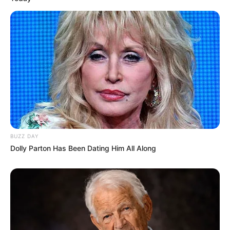
BUZZ DAY
Dolly Parton Has Been Dating Him All Along
Elo7