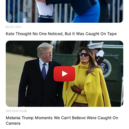
BUZZ DAY
Kate Thought No One Noticed, But It Was Caught On Tape
Elo7
INSTANTHUB
Melania Trump Moments We Can't Believe Were Caught On
Camera