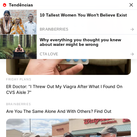
Biscuit é um Bom Negócio para
Ganhar Dinheiro com Artesanato?
Save
FRIDAY PLANS
ER Doctor: "I Threw Out My Viagra After What I Found On
CVS Aisle 7"
BRAINBERRIES
Are You The Same Alone And With Others? Find Out