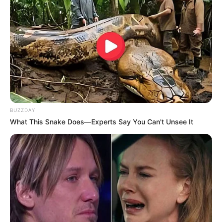
BUZZDAY
Elo7
What This Snake Does—Experts Say You Can't Unsee It