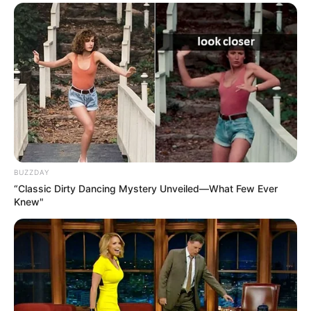
Elo7
BUZZDAY
“Classic Dirty Dancing Mystery Unveiled—What Few Ever
Knew"
Elo7