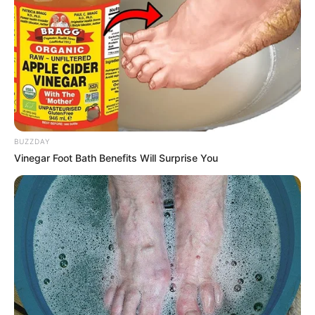
Confira tudo isso agora mesmo!
Veja também:
Como Fazer Biscuit – Guia Completo Para
Iniciantes
Como Fazer Bolo Fake com Biscuit – Tema Batman
Índice
BUZZDAY
Vinegar Foot Bath Benefits Will Surprise You
Materiais básicos para trabalhar com biscuit
Quais artigos em biscuit produzir?
1. Lembrancinhas
Porta-foto/recado
Miniaturas
Chaveiros
Imãs de geladeira
2. Potes e caixinhas decorados
3. Noivinhos para bolos
4. Bonecas