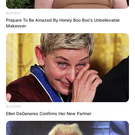
BUZZDAY
Prepare To Be Amazed By Honey Boo Boo's Unbelievable
Makeover
Elo7
3. Noivinhos para bolos
E se a festa for de casamento, não podem faltar
os noivinhos para ficarem no topo do bolo. Esse é
BUZZDAY
um artigo que sempre terá saída!
Ellen DeGeneres Confirms Her New Partner