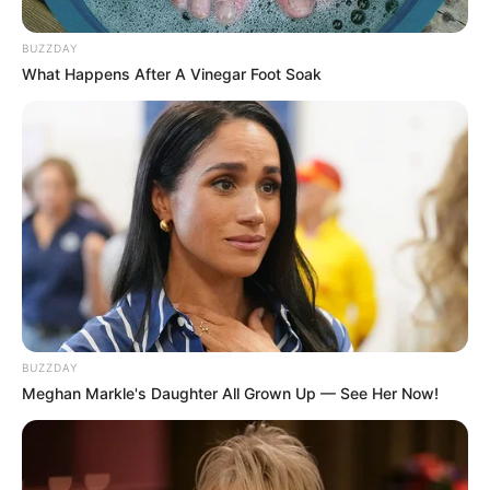
5. Bebês
Como vender suas peças de biscuit?
BUZZDAY
Ganhando dinheiro com o biscuit
What Happens After A Vinegar Foot Soak
Materiais básicos para trabalhar com
biscuit
BUZZDAY
Meghan Markle's Daughter All Grown Up — See Her Now!