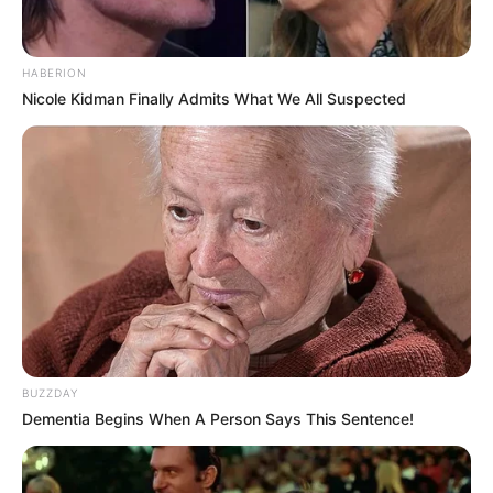
HABERION
Nicole Kidman Finally Admits What We All Suspected
Elo7
2. Potes e caixinhas decorados
Uma outra possibilidade de lembrancinhas para
festa são os potes e as caixinhas decorados com
biscuit
. Neles você pode colocar desde balinhas
até bolos.
BUZZDAY
Dementia Begins When A Person Says This Sentence!