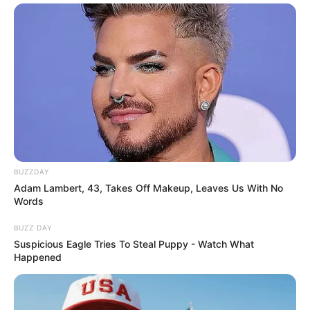
Biscuikis
Biscuikis
Biscuikis
BUZZDAY
Biscuikis
Adam Lambert, 43, Takes Off Makeup, Leaves Us With No
Words
4. Bonecas
BUZZ DAY
Muitas pessoas gostam de comprar bonecos com
Suspicious Eagle Tries To Steal Puppy - Watch What
Happened
os quais se identifica para decorar a casa. Essa
também é uma boa opção de artigos para
vendas.